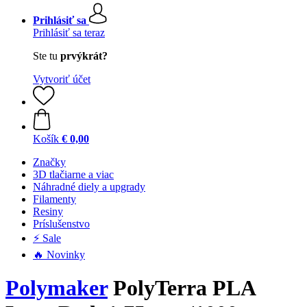
Prihlásiť sa
Prihlásiť sa teraz
Ste tu
prvýkrát?
Vytvoriť účet
Košík
€ 0,00
Značky
3D tlačiarne a viac
Náhradné diely a upgrady
Filamenty
Resiny
Príslušenstvo
⚡ Sale
🔥 Novinky
Polymaker
PolyTerra PLA