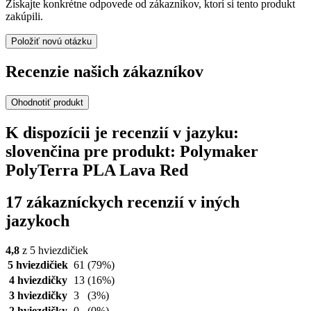
Získajte konkrétne odpovede od zákazníkov, ktorí si tento produkt
zakúpili.
Položiť novú otázku
Recenzie našich zákazníkov
Ohodnotiť produkt
K dispozícii je recenzií v jazyku:
slovenčina pre produkt: Polymaker
PolyTerra PLA Lava Red
17 zákazníckych recenzií v iných
jazykoch
4,8
z 5 hviezdičiek
5 hviezdičiek
61
(79%)
4 hviezdičky
13
(16%)
3 hviezdičky
3
(3%)
2 hviezdičky
0
(0%)