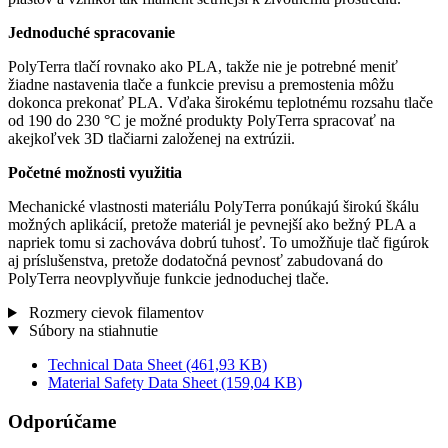
Jednoduché spracovanie
PolyTerra tlačí rovnako ako PLA, takže nie je potrebné meniť
žiadne nastavenia tlače a funkcie previsu a premostenia môžu
dokonca prekonať PLA. Vďaka širokému teplotnému rozsahu tlače
od 190 do 230 °C je možné produkty PolyTerra spracovať na
akejkoľvek 3D tlačiarni založenej na extrúzii.
Početné možnosti využitia
Mechanické vlastnosti materiálu PolyTerra ponúkajú širokú škálu
možných aplikácií, pretože materiál je pevnejší ako bežný PLA a
napriek tomu si zachováva dobrú tuhosť. To umožňuje tlač figúrok
aj príslušenstva, pretože dodatočná pevnosť zabudovaná do
PolyTerra neovplyvňuje funkcie jednoduchej tlače.
Rozmery cievok filamentov
Súbory na stiahnutie
Technical Data Sheet
(461,93 KB)
Material Safety Data Sheet
(159,04 KB)
Odporúčame