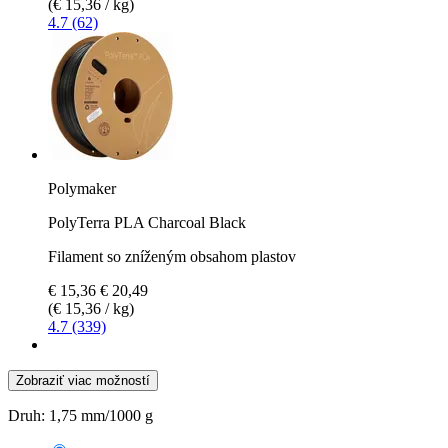
(€ 15,36 / kg)
4.7 (62)
Polymaker
PolyTerra PLA Charcoal Black
Filament so zníženým obsahom plastov
€ 15,36
€ 20,49
(€ 15,36 / kg)
4.7 (339)
Zobraziť viac možností
Druh:
1,75 mm/1000 g