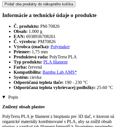
Pridať oba produkty do nákupného košíka
Informácie a technické údaje o produkte
Č. produktu:
PM-70826
Obsah:
1.000 g
EAN:
6938936708261
Č. výrobcu:
PM70826
Výrobca (značka):
Polymaker
Priemer:
1,75 mm
Produktová rada:
PolyTerra PLA
Typ produktu:
PLA filament
Farba:
červená
Kompatibilita:
Bambu Lab AMS*
Systém:
cievka
Odporúčaná teplota tlače:
190 - 230 °C
Odporúčaná teplota vyhrievacej podložky:
25-60 °C
Popis
Znížený obsah plastov
PolyTerra PLA je filament z bioplastu pre 3D tlač, v ktorom sú
organické materiály kombinované s PLA, aby sa znížil obsah
plastov a vznikol tak filament šetrnejší k životnému prostrediu.