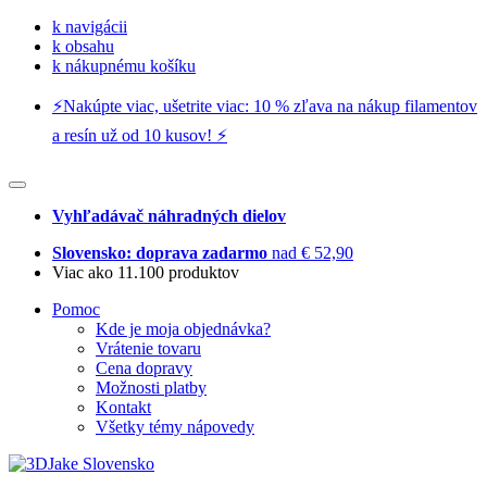
k navigácii
k obsahu
k nákupnému košíku
⚡️Nakúpte viac, ušetrite viac: 10 % zľava na nákup filamentov
a resín už od 10 kusov! ⚡️
Vyhľadávač náhradných dielov
Slovensko: doprava zadarmo
nad € 52,90
Viac ako 11.100 produktov
Pomoc
Kde je moja objednávka?
Vrátenie tovaru
Cena dopravy
Možnosti platby
Kontakt
Všetky témy nápovedy