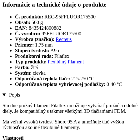
Informácie a technické údaje o produkte
Č. produktu:
REC-95FFLUOR175500
Obsah:
500 g
EAN:
8435424800882
Č. výrobcu:
95FFLUOR175500
Výrobca (značka):
Recreus
Priemer:
1,75 mm
Stupeň tvrdosti:
A95
Produktová rada:
Filaflex
Typ produktu:
flexibilný filament
Farba:
žltá
Systém:
cievka
Odporúčaná teplota tlače:
215-250 °C
Odporúčaná teplota vyhrievacej podložky:
0-40 °C
Popis
Stredne pružný filament Filaflex umožňuje vytvárať pružné a odolné
diely. Je kompatibilný s takmer všetkými 3D tlačiarňami FDM.
Má veľmi vysokú tvrdosť Shore 95 A a umožňuje tlač vyššou
rýchlosťou ako iné flexibilné filamenty.
Vlastnosti