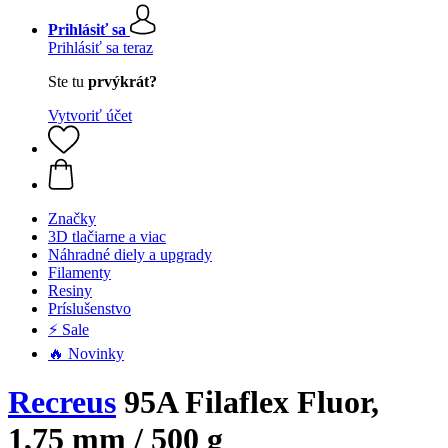
Prihlásiť sa
Prihlásiť sa teraz
Ste tu
prvýkrát?
Vytvoriť účet
Značky
3D tlačiarne a viac
Náhradné diely a upgrady
Filamenty
Resiny
Príslušenstvo
⚡ Sale
🔥 Novinky
Recreus
95A Filaflex Fluor,
1,75 mm / 500 g