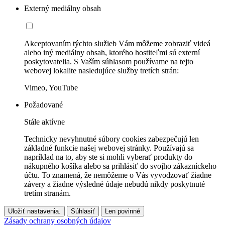
Externý mediálny obsah
Akceptovaním týchto služieb Vám môžeme zobraziť videá
alebo iný mediálny obsah, ktorého hostiteľmi sú externí
poskytovatelia. S Vaším súhlasom používame na tejto
webovej lokalite nasledujúce služby tretích strán:
Vimeo, YouTube
Požadované
Stále aktívne
Technicky nevyhnutné súbory cookies zabezpečujú len
základné funkcie našej webovej stránky. Používajú sa
napríklad na to, aby ste si mohli vyberať produkty do
nákupného košíka alebo sa prihlásiť do svojho zákazníckeho
účtu. To znamená, že nemôžeme o Vás vyvodzovať žiadne
závery a žiadne výsledné údaje nebudú nikdy poskytnuté
tretím stranám.
Uložiť nastavenia.
Súhlasiť
Len povinné
Zásady ochrany osobných údajov