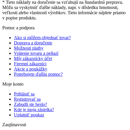
* Tieto náklady na doručenie sa vzťahujú na štandardnú prepravu.
Môžu sa vyskytnúť ďalšie náklady, napr. v dôsledku hmotnosti,
veľkosti alebo vlastností výrobkov. Tieto informácie nájdete priamo
v popise produktu.
Pomoc a podpora
Ako si môžem objednať tovar?
Doprava a doručenie
Možnosti platby
Vrátenie tovaru a peňazí
Môj zákaznícky účet
Firemní zákazníci
Akcie a poukážky
Potrebujete ďalšiu pomoc?
Moje konto
Prihlásiť sa
Registrovať sa
Zabudli ste heslo?
Kde je moja zásielka?
Uplatniť poukaz
Zaujímavosti