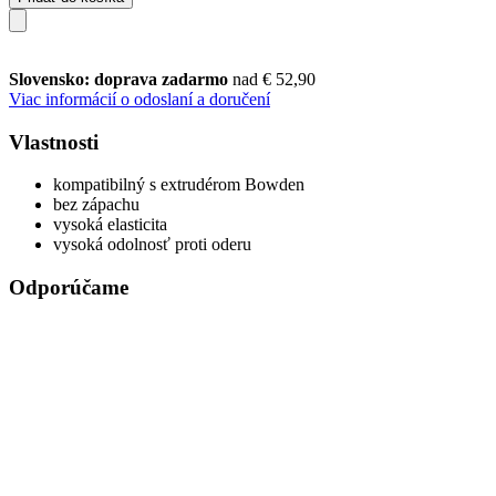
Slovensko: doprava zadarmo
nad € 52,90
Viac informácií o odoslaní a doručení
Vlastnosti
kompatibilný s extrudérom Bowden
bez zápachu
vysoká elasticita
vysoká odolnosť proti oderu
Odporúčame