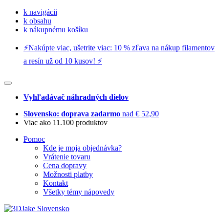
k navigácii
k obsahu
k nákupnému košíku
⚡️Nakúpte viac, ušetrite viac: 10 % zľava na nákup filamentov
a resín už od 10 kusov! ⚡️
Vyhľadávač náhradných dielov
Slovensko: doprava zadarmo
nad € 52,90
Viac ako 11.100 produktov
Pomoc
Kde je moja objednávka?
Vrátenie tovaru
Cena dopravy
Možnosti platby
Kontakt
Všetky témy nápovedy