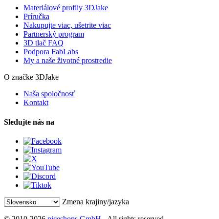
Materiálové profily 3DJake
Príručka
Nakupujte viac, ušetrite viac
Partnerský program
3D tlač FAQ
Podpora FabLabs
My a naše životné prostredie
O značke 3DJake
Naša spoločnosť
Kontakt
Sledujte nás na
Zmena krajiny/jazyka
© 2010-2026
niceshops GmbH
- All rights reserved.