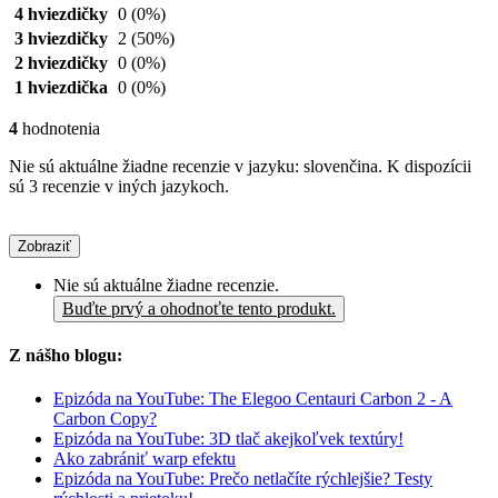
4 hviezdičky
0
(0%)
3 hviezdičky
2
(50%)
2 hviezdičky
0
(0%)
1 hviezdička
0
(0%)
4
hodnotenia
Nie sú aktuálne žiadne recenzie v jazyku: slovenčina. K dispozícii
sú 3 recenzie v iných jazykoch.
Zobraziť
Nie sú aktuálne žiadne recenzie.
Buďte prvý a ohodnoťte tento produkt.
Z nášho blogu:
Epizóda na YouTube: The Elegoo Centauri Carbon 2 - A
Carbon Copy?
Epizóda na YouTube: 3D tlač akejkoľvek textúry!
Ako zabrániť warp efektu
Epizóda na YouTube: Prečo netlačíte rýchlejšie? Testy