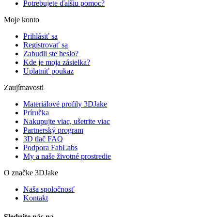
Potrebujete ďalšiu pomoc?
Moje konto
Prihlásiť sa
Registrovať sa
Zabudli ste heslo?
Kde je moja zásielka?
Uplatniť poukaz
Zaujímavosti
Materiálové profily 3DJake
Príručka
Nakupujte viac, ušetrite viac
Partnerský program
3D tlač FAQ
Podpora FabLabs
My a naše životné prostredie
O značke 3DJake
Naša spoločnosť
Kontakt
Sledujte nás na