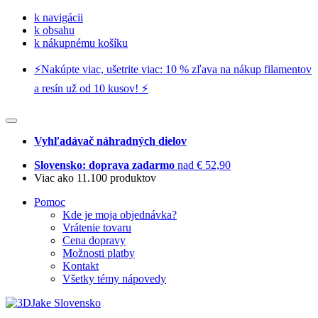
k navigácii
k obsahu
k nákupnému košíku
⚡️Nakúpte viac, ušetrite viac: 10 % zľava na nákup filamentov
a resín už od 10 kusov! ⚡️
Vyhľadávač náhradných dielov
Slovensko: doprava zadarmo
nad € 52,90
Viac ako 11.100 produktov
Pomoc
Kde je moja objednávka?
Vrátenie tovaru
Cena dopravy
Možnosti platby
Kontakt
Všetky témy nápovedy