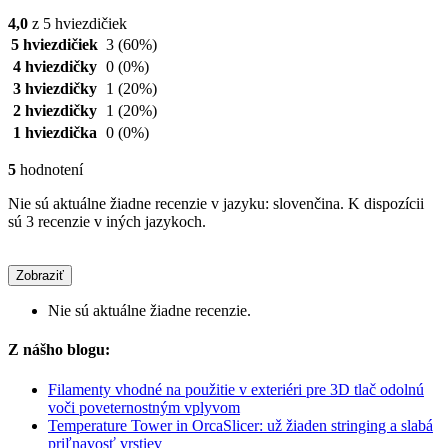
4,0
z 5 hviezdičiek
5 hviezdičiek
3
(60%)
4 hviezdičky
0
(0%)
3 hviezdičky
1
(20%)
2 hviezdičky
1
(20%)
1 hviezdička
0
(0%)
5
hodnotení
Nie sú aktuálne žiadne recenzie v jazyku: slovenčina. K dispozícii
sú 3 recenzie v iných jazykoch.
Zobraziť
Nie sú aktuálne žiadne recenzie.
Z nášho blogu:
Filamenty vhodné na použitie v exteriéri pre 3D tlač odolnú
voči poveternostným vplyvom
Temperature Tower in OrcaSlicer: už žiaden stringing a slabá
priľnavosť vrstiev