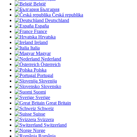
België
България
Česká republika
Deutschland
España
France
Hrvatska
Ireland
Italia
Magyar
Nederland
Österreich
Polska
Portugal
Slovenija
Slovensko
Suomi
Sverige
Great Britain
Schweiz
Suisse
Svizzera
Switzerland
Norge
România