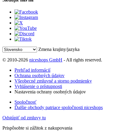
Zmena krajiny/jazyka
© 2010-2026
niceshops GmbH
- All rights reserved.
Prehľad informácií
Ochrana osobných údajov
Všeobecné zmluvné a storno podmienky
Vyhlásenie o prístupnosti
Nastavenia ochrany osobných údajov
Spoločnosť
Ďalšie obchody patriace spoločnosti niceshops
Odstúpiť od zmluvy tu
Prispôsobte si zážitok z nakupovania