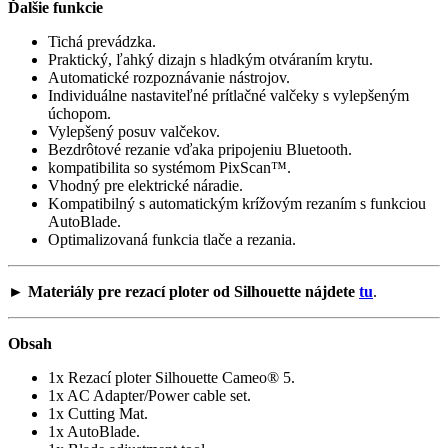
Ďalšie funkcie
Tichá prevádzka.
Praktický, ľahký dizajn s hladkým otváraním krytu.
Automatické rozpoznávanie nástrojov.
Individuálne nastaviteľné prítlačné valčeky s vylepšeným
úchopom.
Vylepšený posuv valčekov.
Bezdrôtové rezanie vďaka pripojeniu Bluetooth.
kompatibilita so systémom PixScan™.
Vhodný pre elektrické náradie.
Kompatibilný s automatickým krížovým rezaním s funkciou
AutoBlade.
Optimalizovaná funkcia tlače a rezania.
►
Materiály pre rezací ploter od Silhouette nájdete
tu
.
Obsah
1x Rezací ploter Silhouette Cameo® 5.
1x AC Adapter/Power cable set​.
1x Cutting Mat​.
1x AutoBlade.