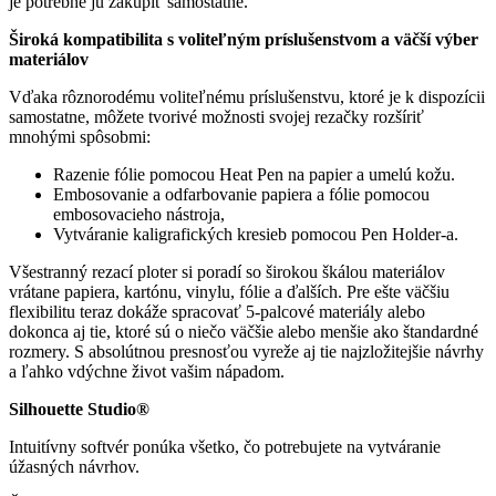
je potrebné ju zakúpiť samostatne.
Široká kompatibilita s voliteľným príslušenstvom a väčší výber
materiálov
Vďaka rôznorodému voliteľnému príslušenstvu, ktoré je k dispozícii
samostatne, môžete tvorivé možnosti svojej rezačky rozšíriť
mnohými spôsobmi:
Razenie fólie pomocou Heat Pen na papier a umelú kožu.
Embosovanie a odfarbovanie papiera a fólie pomocou
embosovacieho nástroja,
Vytváranie kaligrafických kresieb pomocou Pen Holder-a.
Všestranný rezací ploter si poradí so širokou škálou materiálov
vrátane papiera, kartónu, vinylu, fólie a ďalších. Pre ešte väčšiu
flexibilitu teraz dokáže spracovať 5-palcové materiály alebo
dokonca aj tie, ktoré sú o niečo väčšie alebo menšie ako štandardné
rozmery. S absolútnou presnosťou vyreže aj tie najzložitejšie návrhy
a ľahko vdýchne život vašim nápadom.
Silhouette Studio®
Intuitívny softvér ponúka všetko, čo potrebujete na vytváranie
úžasných návrhov.