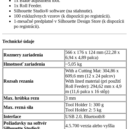
1x Blade adjustment tool.
1x Roll Feeder.
Silhouette Studio® software (na stiahnutie).
100 exkluzívnych vzorov (k dispozícii po registrácii).
1-mesačné predplatné v Silhouette Design Store (k dispozícii
po registrácii).
Technické údaje
566 x 176 x 124 mm (22,28 x
Rozmery zariadenia
6,94 x 4,89 palca)
Hmotnosť zariadenia
~5,05 kg
With a Cutting Mat: 304,86 x
609,6 mm (12 x 24 palcov)
Rozsah rezania
With lined material (pri použití
Roll Feeder): 294,62 mm x 4,9
m (11,6 palca x 16 stôp)
Max. hrúbka rezu
3 mm
Tool Holder 1: 300 g
Max. rezná sila
Tool Holder 2: 5 kg
Interface
USB 2.0, Bluetooth®
Požiadavky na softvér
4.5.700 verzia alebo vyššia
Silhouette Studio®