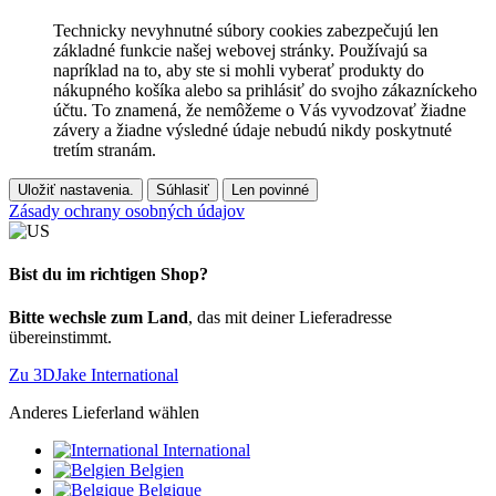
Technicky nevyhnutné súbory cookies zabezpečujú len
základné funkcie našej webovej stránky. Používajú sa
napríklad na to, aby ste si mohli vyberať produkty do
nákupného košíka alebo sa prihlásiť do svojho zákazníckeho
účtu. To znamená, že nemôžeme o Vás vyvodzovať žiadne
závery a žiadne výsledné údaje nebudú nikdy poskytnuté
tretím stranám.
Uložiť nastavenia.
Súhlasiť
Len povinné
Zásady ochrany osobných údajov
Bist du im richtigen Shop?
Bitte wechsle zum Land
, das mit deiner Lieferadresse
übereinstimmt.
Zu 3DJake International
Anderes Lieferland wählen
International
Belgien
Belgique