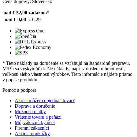
Cena dopravy: Slovensko
nad € 52,90
zadarmo*
nad € 0,00
€ 6,29
* Tieto náklady na doručenie sa vzťahujú na štandardnú prepravu.
Môžu sa vyskytnúť ďalšie náklady, napr. v dôsledku hmotnosti,
veľkosti alebo vlastností výrobkov. Tieto informácie nájdete priamo
v popise produktu.
Pomoc a podpora
Ako si môžem objednať tovar?
Doprava a doručenie
Možnosti platby
Vrátenie tovaru a peňazí
Môj zákaznícky účet
Firemní zákazníci
Akcie a poukážky