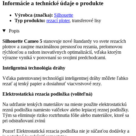
Informácie a technické údaje o produkte
Výrobca (značka):
Silhouette
Typ produktu:
rezací ploter
, transferové lisy
Popis
Silhouette Cameo 5
stanovuje nové štandardy vo svete rezacích
plotrov a zaujme maximálnou presnosťou rezania, prelomovou
rýchlosťou a radom inovatívnych optimalizácií, vďaka ktorým
výrazne vyniká v porovnaní so svojimi predchodcami.
Inteligentná technológia dráhy
Vďaka patentovanej technológii inteligentnej dráhy môžete ľahko
rezať aj tenký papier a dosiahnuť viacvrstvové rezy.
Elektrostatická rezacia podložka (voliteľná)
Na udržanie tenkých materiálov na mieste použite elektrostatickú
reznú podložku namiesto valčekov alebo lepiacej reznej podložky.
Tým sa eliminuje riziko roztrhnutia fólie alebo materiálov, ktoré sa
pri odstraňovaní zvinú
Pozor! Elektrostatická rezacia podložka nie je súčasťou dodávky a