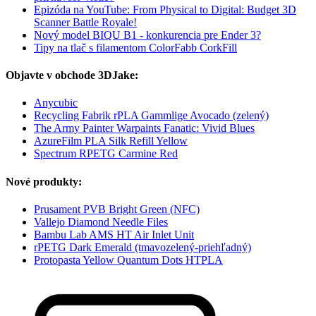
Epizóda na YouTube: From Physical to Digital: Budget 3D
Scanner Battle Royale!
Nový model BIQU B1 - konkurencia pre Ender 3?
Tipy na tlač s filamentom ColorFabb CorkFill
Objavte v obchode 3DJake:
Anycubic
Recycling Fabrik rPLA Gammlige Avocado (zelený)
The Army Painter Warpaints Fanatic: Vivid Blues
AzureFilm PLA Silk Refill Yellow
Spectrum RPETG Carmine Red
Nové produkty:
Prusament PVB Bright Green (NFC)
Vallejo Diamond Needle Files
Bambu Lab AMS HT Air Inlet Unit
rPETG Dark Emerald (tmavozelený-priehľadný)
Protopasta Yellow Quantum Dots HTPLA