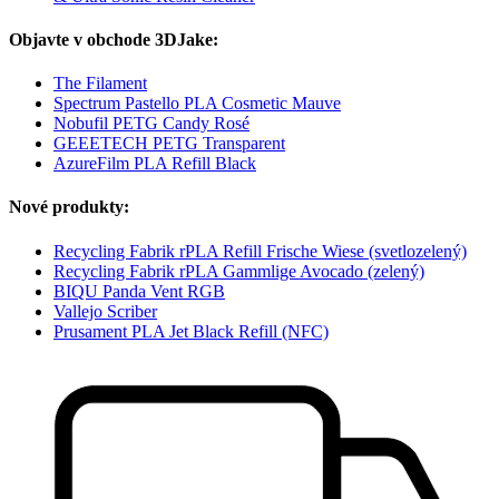
Objavte v obchode 3DJake:
The Filament
Spectrum Pastello PLA Cosmetic Mauve
Nobufil PETG Candy Rosé
GEEETECH PETG Transparent
AzureFilm PLA Refill Black
Nové produkty:
Recycling Fabrik rPLA Refill Frische Wiese (svetlozelený)
Recycling Fabrik rPLA Gammlige Avocado (zelený)
BIQU Panda Vent RGB
Vallejo Scriber
Prusament PLA Jet Black Refill (NFC)