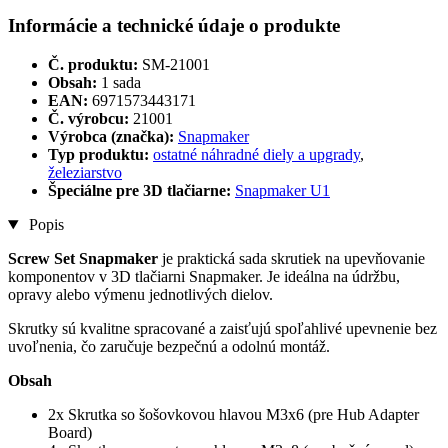
Informácie a technické údaje o produkte
Č. produktu:
SM-21001
Obsah:
1 sada
EAN:
6971573443171
Č. výrobcu:
21001
Výrobca (značka):
Snapmaker
Typ produktu:
ostatné náhradné diely a upgrady
,
železiarstvo
Špeciálne pre 3D tlačiarne:
Snapmaker U1
Popis
Screw Set Snapmaker
je praktická sada skrutiek na upevňovanie
komponentov v 3D tlačiarni Snapmaker. Je ideálna na údržbu,
opravy alebo výmenu jednotlivých dielov.
Skrutky sú kvalitne spracované a zaisťujú spoľahlivé upevnenie bez
uvoľnenia, čo zaručuje bezpečnú a odolnú montáž.
Obsah
2x Skrutka so šošovkovou hlavou M3x6 (pre Hub Adapter
Board)