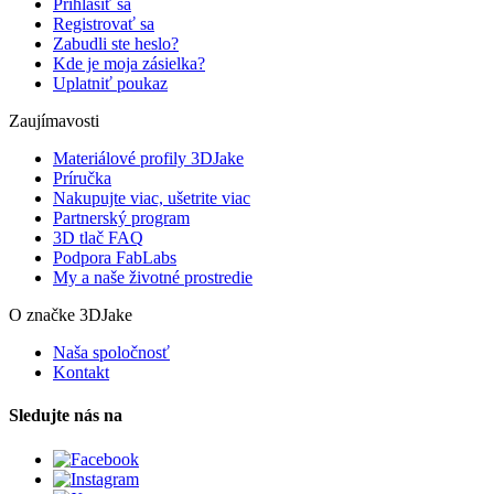
Prihlásiť sa
Registrovať sa
Zabudli ste heslo?
Kde je moja zásielka?
Uplatniť poukaz
Zaujímavosti
Materiálové profily 3DJake
Príručka
Nakupujte viac, ušetrite viac
Partnerský program
3D tlač FAQ
Podpora FabLabs
My a naše životné prostredie
O značke 3DJake
Naša spoločnosť
Kontakt
Sledujte nás na