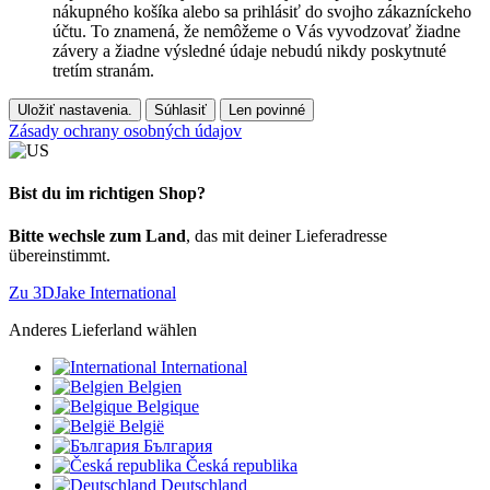
nákupného košíka alebo sa prihlásiť do svojho zákazníckeho
účtu. To znamená, že nemôžeme o Vás vyvodzovať žiadne
závery a žiadne výsledné údaje nebudú nikdy poskytnuté
tretím stranám.
Uložiť nastavenia.
Súhlasiť
Len povinné
Zásady ochrany osobných údajov
Bist du im richtigen Shop?
Bitte wechsle zum Land
, das mit deiner Lieferadresse
übereinstimmt.
Zu 3DJake International
Anderes Lieferland wählen
International
Belgien
Belgique
België
България
Česká republika
Deutschland