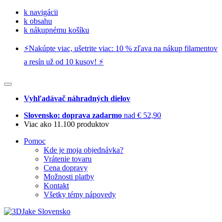
k navigácii
k obsahu
k nákupnému košíku
⚡️Nakúpte viac, ušetrite viac: 10 % zľava na nákup filamentov
a resín už od 10 kusov! ⚡️
Vyhľadávač náhradných dielov
Slovensko: doprava zadarmo
nad € 52,90
Viac ako 11.100 produktov
Pomoc
Kde je moja objednávka?
Vrátenie tovaru
Cena dopravy
Možnosti platby
Kontakt
Všetky témy nápovedy