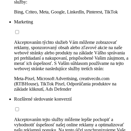
služby:
Bing, Criteo, Meta, Google, LinkedIn, Pinterest, TikTok
Marketing
Akceptovaním týchto služieb Vám môžeme zobrazovať
reklamy, sponzorovaný obsah alebo zľavové akcie na naše
webové stránky alebo produkty na základe Vášho správania
pri prehliadaní a nakupovaní, prispôsobené Vašim záujmom, a
merať ich úspešnosť. S Vaším súhlasom používame na tejto
webovej stránke nasledujúce služby tretích strán:
Meta-Pixel, Microsoft Advertising, creativecdn.com
(RTBHouse), TikTok Pixel, Odporúčania produktov na
základe kliknutí, Ads Defender
Rozšírené sledovanie konverzií
Akceptovaním tejto služby môžeme lepšie pochopiť a
vyhodnotiť úspešnosť našej online reklamy a optimalizovať
našu reklamnú ponuku. Na tento účel synchronizujeme Vaše