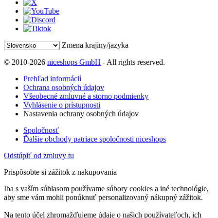
Zmena krajiny/jazyka
© 2010-2026
niceshops GmbH
- All rights reserved.
Prehľad informácií
Ochrana osobných údajov
Všeobecné zmluvné a storno podmienky
Vyhlásenie o prístupnosti
Nastavenia ochrany osobných údajov
Spoločnosť
Ďalšie obchody patriace spoločnosti niceshops
Odstúpiť od zmluvy tu
Prispôsobte si zážitok z nakupovania
Iba s vaším súhlasom používame súbory cookies a iné technológie,
aby sme vám mohli ponúknuť personalizovaný nákupný zážitok.
Na tento účel zhromažďujeme údaje o našich používateľoch, ich