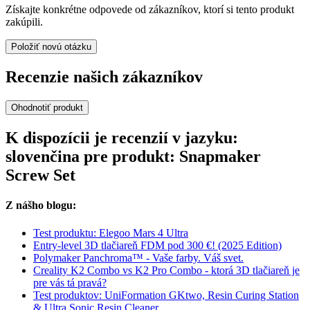
Získajte konkrétne odpovede od zákazníkov, ktorí si tento produkt
zakúpili.
Položiť novú otázku
Recenzie našich zákazníkov
Ohodnotiť produkt
K dispozícii je recenzií v jazyku:
slovenčina pre produkt: Snapmaker
Screw Set
Z nášho blogu:
Test produktu: Elegoo Mars 4 Ultra
Entry-level 3D tlačiareň FDM pod 300 €! (2025 Edition)
Polymaker Panchroma™ - Vaše farby. Váš svet.
Creality K2 Combo vs K2 Pro Combo - ktorá 3D tlačiareň je
pre vás tá pravá?
Test produktov: UniFormation GKtwo, Resin Curing Station
& Ultra Sonic Resin Cleaner