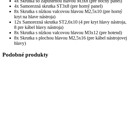
4x Skrutka so zapustenou hlavou M3x8 (pre bočný panel)
4x Samorezná skrutka ST3x8 (pre horný panel)
8x Skrutka s nízkou valcovou hlavou M2,5x10 (pre horný
kryt na hlave nástroja)
12x Samorezná skrutka ST2,6x10 (4 pre kryt hlavy nástroja,
8 pre kábel hlavy nástroja)
8x Skrutka s nízkou valcovou hlavou M3x12 (pre hotend)
8x Skrutka s plochou hlavou M2,5x16 (pre kábel nástrojovej
hlavy)
Podobné produkty