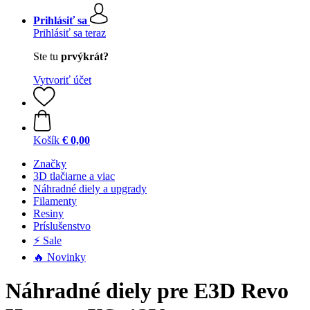
Prihlásiť sa
Prihlásiť sa teraz
Ste tu
prvýkrát?
Vytvoriť účet
Košík
€ 0,00
Značky
3D tlačiarne a viac
Náhradné diely a upgrady
Filamenty
Resiny
Príslušenstvo
⚡ Sale
🔥 Novinky
Náhradné diely pre E3D Revo