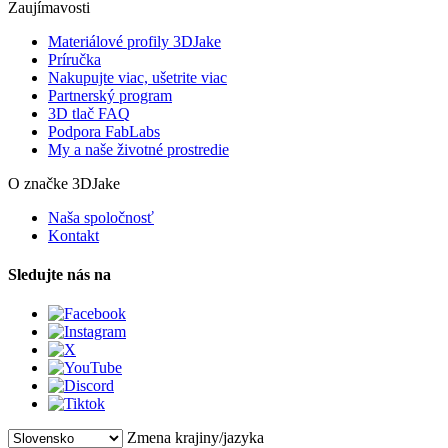
Zaujímavosti
Materiálové profily 3DJake
Príručka
Nakupujte viac, ušetrite viac
Partnerský program
3D tlač FAQ
Podpora FabLabs
My a naše životné prostredie
O značke 3DJake
Naša spoločnosť
Kontakt
Sledujte nás na
Zmena krajiny/jazyka