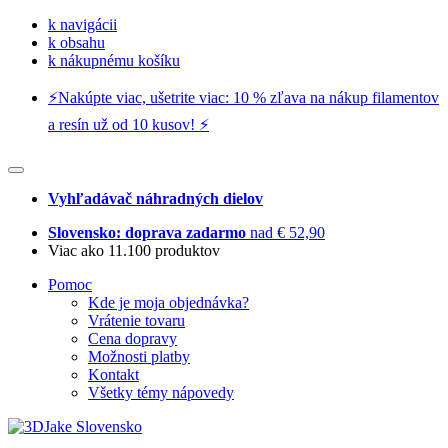
k navigácii
k obsahu
k nákupnému košíku
⚡️Nakúpte viac, ušetrite viac: 10 % zľava na nákup filamentov
a resín už od 10 kusov! ⚡️
Vyhľadávač náhradných dielov
Slovensko: doprava zadarmo
nad € 52,90
Viac ako 11.100 produktov
Pomoc
Kde je moja objednávka?
Vrátenie tovaru
Cena dopravy
Možnosti platby
Kontakt
Všetky témy nápovedy