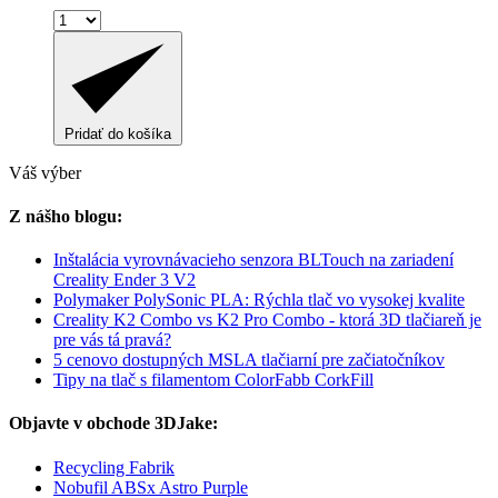
Pridať do košíka
Váš výber
Z nášho blogu:
Inštalácia vyrovnávacieho senzora BLTouch na zariadení
Creality Ender 3 V2
Polymaker PolySonic PLA: Rýchla tlač vo vysokej kvalite
Creality K2 Combo vs K2 Pro Combo - ktorá 3D tlačiareň je
pre vás tá pravá?
5 cenovo dostupných MSLA tlačiarní pre začiatočníkov
Tipy na tlač s filamentom ColorFabb CorkFill
Objavte v obchode 3DJake:
Recycling Fabrik
Nobufil ABSx Astro Purple