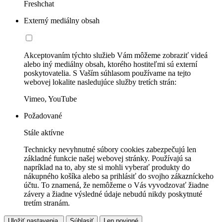
Freshchat
Externý mediálny obsah
Akceptovaním týchto služieb Vám môžeme zobraziť videá
alebo iný mediálny obsah, ktorého hostiteľmi sú externí
poskytovatelia. S Vaším súhlasom používame na tejto
webovej lokalite nasledujúce služby tretích strán:
Vimeo, YouTube
Požadované
Stále aktívne
Technicky nevyhnutné súbory cookies zabezpečujú len
základné funkcie našej webovej stránky. Používajú sa
napríklad na to, aby ste si mohli vyberať produkty do
nákupného košíka alebo sa prihlásiť do svojho zákazníckeho
účtu. To znamená, že nemôžeme o Vás vyvodzovať žiadne
závery a žiadne výsledné údaje nebudú nikdy poskytnuté
tretím stranám.
Uložiť nastavenia.
Súhlasiť
Len povinné