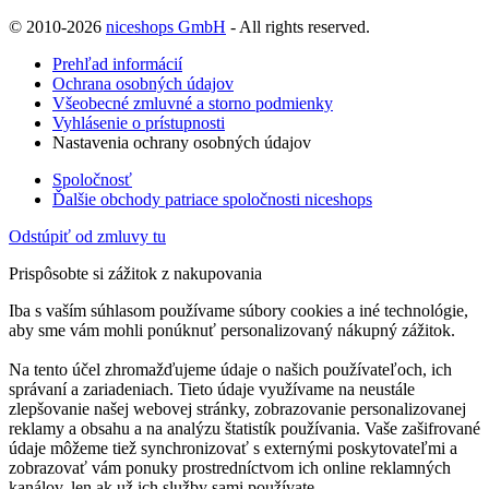
© 2010-2026
niceshops GmbH
- All rights reserved.
Prehľad informácií
Ochrana osobných údajov
Všeobecné zmluvné a storno podmienky
Vyhlásenie o prístupnosti
Nastavenia ochrany osobných údajov
Spoločnosť
Ďalšie obchody patriace spoločnosti niceshops
Odstúpiť od zmluvy tu
Prispôsobte si zážitok z nakupovania
Iba s vaším súhlasom používame súbory cookies a iné technológie,
aby sme vám mohli ponúknuť personalizovaný nákupný zážitok.
Na tento účel zhromažďujeme údaje o našich používateľoch, ich
správaní a zariadeniach. Tieto údaje využívame na neustále
zlepšovanie našej webovej stránky, zobrazovanie personalizovanej
reklamy a obsahu a na analýzu štatistík používania. Vaše zašifrované
údaje môžeme tiež synchronizovať s externými poskytovateľmi a
zobrazovať vám ponuky prostredníctvom ich online reklamných
kanálov, len ak už ich služby sami používate.