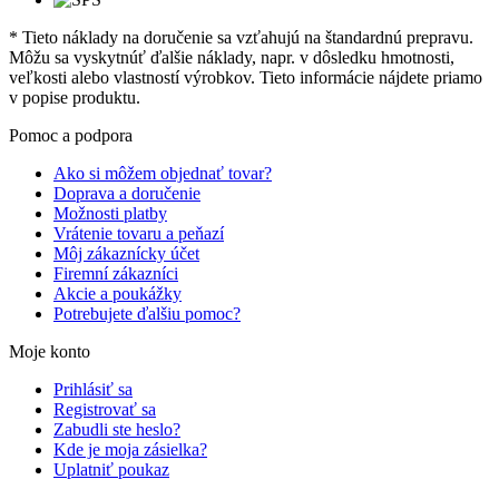
* Tieto náklady na doručenie sa vzťahujú na štandardnú prepravu.
Môžu sa vyskytnúť ďalšie náklady, napr. v dôsledku hmotnosti,
veľkosti alebo vlastností výrobkov. Tieto informácie nájdete priamo
v popise produktu.
Pomoc a podpora
Ako si môžem objednať tovar?
Doprava a doručenie
Možnosti platby
Vrátenie tovaru a peňazí
Môj zákaznícky účet
Firemní zákazníci
Akcie a poukážky
Potrebujete ďalšiu pomoc?
Moje konto
Prihlásiť sa
Registrovať sa
Zabudli ste heslo?
Kde je moja zásielka?
Uplatniť poukaz