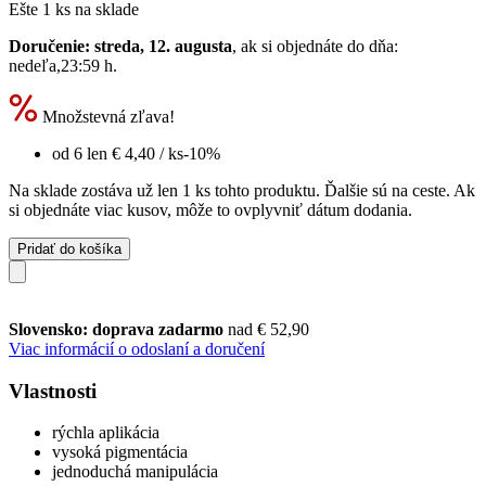
Ešte 1 ks na sklade
Doručenie: streda, 12. augusta
, ak si objednáte do dňa:
nedeľa,23:59 h
.
Množstevná zľava!
od 6 len
€ 4,40
/ ks
-10%
Na sklade zostáva už len 1 ks tohto produktu. Ďalšie sú na ceste. Ak
si objednáte viac kusov, môže to ovplyvniť dátum dodania.
Pridať do košíka
Slovensko: doprava zadarmo
nad € 52,90
Viac informácií o odoslaní a doručení
Vlastnosti
rýchla aplikácia
vysoká pigmentácia
jednoduchá manipulácia