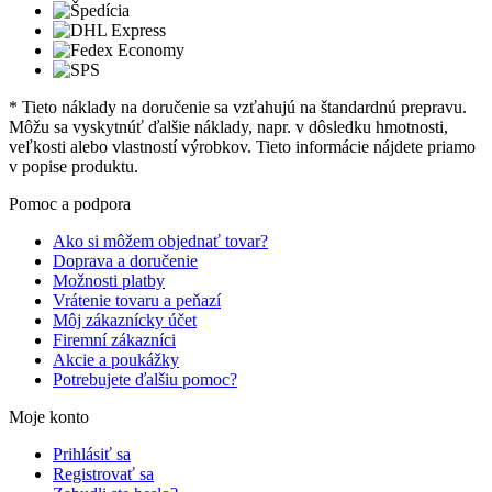
* Tieto náklady na doručenie sa vzťahujú na štandardnú prepravu.
Môžu sa vyskytnúť ďalšie náklady, napr. v dôsledku hmotnosti,
veľkosti alebo vlastností výrobkov. Tieto informácie nájdete priamo
v popise produktu.
Pomoc a podpora
Ako si môžem objednať tovar?
Doprava a doručenie
Možnosti platby
Vrátenie tovaru a peňazí
Môj zákaznícky účet
Firemní zákazníci
Akcie a poukážky
Potrebujete ďalšiu pomoc?
Moje konto
Prihlásiť sa
Registrovať sa