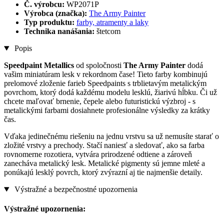
Č. výrobcu:
WP2071P
Výrobca (značka):
The Army Painter
Typ produktu:
farby, atramenty a laky
Technika nanášania:
štetcom
Popis
Speedpaint Metallics
od spoločnosti
The Army Painter
dodá
vašim miniatúram lesk v rekordnom čase! Tieto farby kombinujú
prelomové zloženie farieb Speedpaints s trblietavým metalickým
povrchom, ktorý dodá každému modelu lesklú, žiarivú hĺbku. Či už
chcete maľovať brnenie, čepele alebo futuristickú výzbroj - s
metalickými farbami dosiahnete profesionálne výsledky za krátky
čas.
Vďaka jedinečnému riešeniu na jednu vrstvu sa už nemusíte starať o
zložité vrstvy a prechody. Stačí naniesť a sledovať, ako sa farba
rovnomerne rozotiera, vytvára prirodzené odtiene a zároveň
zanecháva metalický lesk. Metalické pigmenty sú jemne mleté a
ponúkajú lesklý povrch, ktorý zvýrazní aj tie najmenšie detaily.
Výstražné a bezpečnostné upozornenia
Výstražné upozornenia: