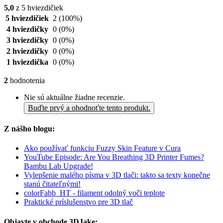
5,0
z 5 hviezdičiek
5 hviezdičiek
2
(100%)
4 hviezdičky
0
(0%)
3 hviezdičky
0
(0%)
2 hviezdičky
0
(0%)
1 hviezdička
0
(0%)
2
hodnotenia
Nie sú aktuálne žiadne recenzie.
Buďte prvý a ohodnoťte tento produkt.
Z nášho blogu:
Ako používať funkciu Fuzzy Skin Feature v Cura
YouTube Episode: Are You Breathing 3D Printer Fumes?
Bambu Lab Upgrade!
Vylepšenie malého písma v 3D tlači: takto sa texty konečne
stanú čitateľnými!
colorFabb_HT - filament odolný voči teplote
Praktické príslušenstvo pre 3D tlač
Objavte v obchode 3DJake: