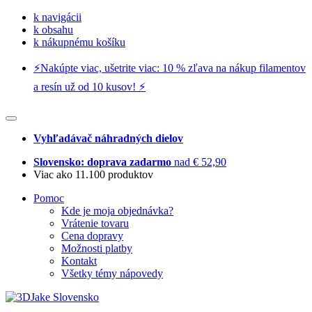
k navigácii
k obsahu
k nákupnému košíku
⚡️Nakúpte viac, ušetrite viac: 10 % zľava na nákup filamentov
a resín už od 10 kusov! ⚡️
Vyhľadávač náhradných dielov
Slovensko: doprava zadarmo
nad € 52,90
Viac ako 11.100 produktov
Pomoc
Kde je moja objednávka?
Vrátenie tovaru
Cena dopravy
Možnosti platby
Kontakt
Všetky témy nápovedy