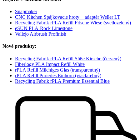
Snapmaker
CNC Kitchen Spájkovacie hroty + adaptér Weller LT
Recycling Fabrik rPLA Refill Frische Wiese (svetlozelený)
eSUN PLA-Rock Limestone
Vallejo Airbrush Profinish
Nové produkty:
Recycling Fabrik rPLA Refill Süße Kirsche (červený)
Fiberlogy PLA Impact Refill White
rPLA Refill Milchiges Glas (transparentný)
rPLA Refill Püriertes Einhorn (viacfarebný)
Recycling Fabrik rPLA Premium Essential Blue