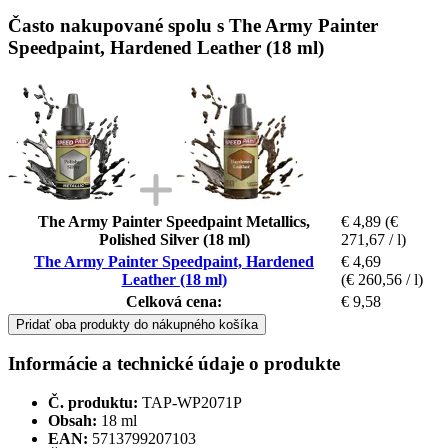
Často nakupované spolu s The Army Painter
Speedpaint, Hardened Leather (18 ml)
The Army Painter Speedpaint Metallics,
€ 4,89
(€
Polished Silver (18 ml)
271,67 / l)
The Army Painter Speedpaint, Hardened
€ 4,69
Leather (18 ml)
(€ 260,56 / l)
Celková cena:
€ 9,58
Pridať oba produkty do nákupného košíka
Informácie a technické údaje o produkte
Č. produktu:
TAP-WP2071P
Obsah:
18 ml
EAN:
5713799207103