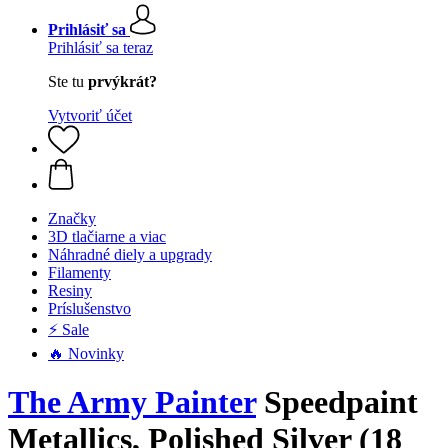
Prihlásiť sa
Prihlásiť sa teraz
Ste tu
prvýkrát?
Vytvoriť účet
Značky
3D tlačiarne a viac
Náhradné diely a upgrady
Filamenty
Resiny
Príslušenstvo
⚡ Sale
🔥 Novinky
The Army Painter
Speedpaint
Metallics, Polished Silver (18