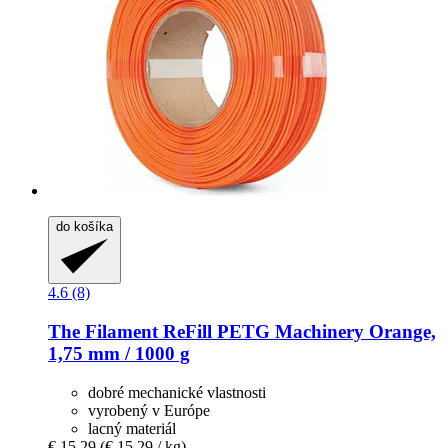
do košíka
4.6 (8)
The Filament
ReFill PETG Machinery Orange,
1,75 mm / 1000 g
dobré mechanické vlastnosti
vyrobený v Európe
lacný materiál
€ 15,29
(€ 15,29 / kg)