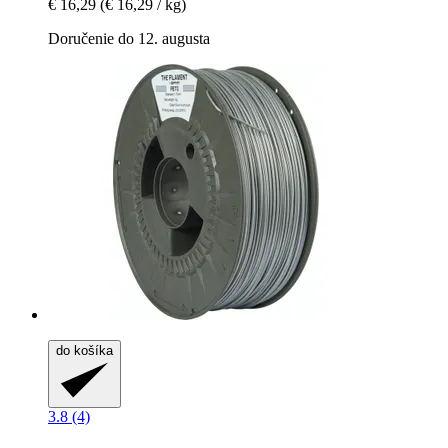
€ 16,29
(€ 16,29 / kg)
Doručenie do 12. augusta
do košíka
3.8 (4)