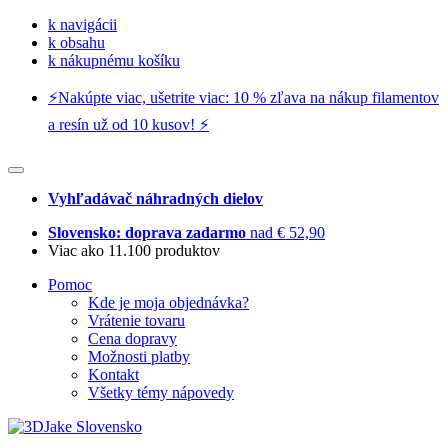
k navigácii
k obsahu
k nákupnému košíku
⚡️Nakúpte viac, ušetrite viac: 10 % zľava na nákup filamentov
a resín už od 10 kusov! ⚡️
Vyhľadávač náhradných dielov
Slovensko: doprava zadarmo
nad € 52,90
Viac ako 11.100 produktov
Pomoc
Kde je moja objednávka?
Vrátenie tovaru
Cena dopravy
Možnosti platby
Kontakt
Všetky témy nápovedy