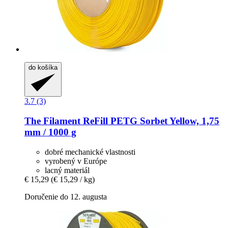
do košíka
3.7 (3)
The Filament
ReFill PETG Sorbet Yellow, 1,75
mm / 1000 g
dobré mechanické vlastnosti
vyrobený v Európe
lacný materiál
€ 15,29
(€ 15,29 / kg)
Doručenie do 12. augusta