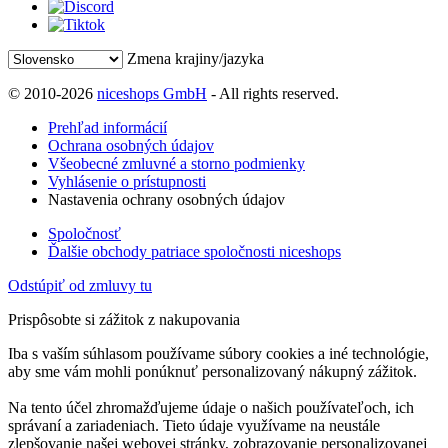
Zmena krajiny/jazyka
© 2010-2026
niceshops GmbH
- All rights reserved.
Prehľad informácií
Ochrana osobných údajov
Všeobecné zmluvné a storno podmienky
Vyhlásenie o prístupnosti
Nastavenia ochrany osobných údajov
Spoločnosť
Ďalšie obchody patriace spoločnosti niceshops
Odstúpiť od zmluvy tu
Prispôsobte si zážitok z nakupovania
Iba s vaším súhlasom používame súbory cookies a iné technológie,
aby sme vám mohli ponúknuť personalizovaný nákupný zážitok.
Na tento účel zhromažďujeme údaje o našich používateľoch, ich
správaní a zariadeniach. Tieto údaje využívame na neustále
zlepšovanie našej webovej stránky, zobrazovanie personalizovanej