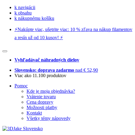
k navigácii
k obsahu
k nákupnému košíku
⚡️Nakúpte viac, ušetrite viac: 10 % zľava na nákup filamentov
a resín už od 10 kusov! ⚡️
Vyhľadávač náhradných dielov
Slovensko: doprava zadarmo
nad € 52,90
Viac ako 11.100 produktov
Pomoc
Kde je moja objednávka?
Vrátenie tovaru
Cena dopravy
Možnosti platby
Kontakt
Všetky témy nápovedy