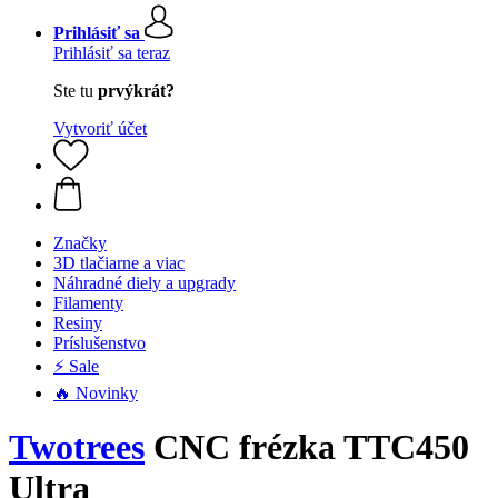
Prihlásiť sa
Prihlásiť sa teraz
Ste tu
prvýkrát?
Vytvoriť účet
Značky
3D tlačiarne a viac
Náhradné diely a upgrady
Filamenty
Resiny
Príslušenstvo
⚡ Sale
🔥 Novinky
Twotrees
CNC frézka TTC450
Ultra