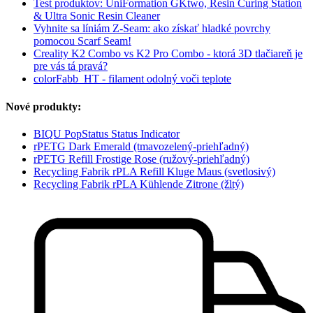
Test produktov: UniFormation GKtwo, Resin Curing Station
& Ultra Sonic Resin Cleaner
Vyhnite sa líniám Z-Seam: ako získať hladké povrchy
pomocou Scarf Seam!
Creality K2 Combo vs K2 Pro Combo - ktorá 3D tlačiareň je
pre vás tá pravá?
colorFabb_HT - filament odolný voči teplote
Nové produkty:
BIQU PopStatus Status Indicator
rPETG Dark Emerald (tmavozelený-priehľadný)
rPETG Refill Frostige Rose (ružový-priehľadný)
Recycling Fabrik rPLA Refill Kluge Maus (svetlosivý)
Recycling Fabrik rPLA Kühlende Zitrone (žltý)