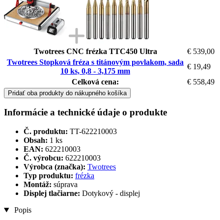
Twotrees CNC frézka TTC450 Ultra
€ 539,00
Twotrees Stopková fréza s titánovým povlakom, sada
€ 19,49
10 ks, 0,8 - 3,175 mm
Celková cena:
€ 558,49
Pridať oba produkty do nákupného košíka
Informácie a technické údaje o produkte
Č. produktu:
TT-622210003
Obsah:
1 ks
EAN:
622210003
Č. výrobcu:
622210003
Výrobca (značka):
Twotrees
Typ produktu:
frézka
Montáž:
súprava
Displej tlačiarne:
Dotykový - displej
Popis