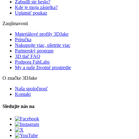
Zabudli ste heslo?
Kde je moja zásielka?
Uplatniť poukaz
Zaujímavosti
Materiálové profily 3DJake
Príručka
Nakupujte viac, ušetrite viac
Partnerský program
3D tlač FAQ
Podpora FabLabs
My a naše životné prostredie
O značke 3DJake
Naša spoločnosť
Kontakt
Sledujte nás na