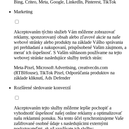
Bing, Criteo, Meta, Google, LinkedIn, Pinterest, TikTok
Marketing
Akceptovaním týchto služieb Vám môžeme zobrazovať
reklamy, sponzorovaný obsah alebo zľavové akcie na naše
webové stránky alebo produkty na základe Vášho správania
pri prehliadaní a nakupovaní, prispôsobené Vašim záujmom, a
merať ich úspešnosť. S Vaším súhlasom používame na tejto
webovej stránke nasledujúce služby tretích strán:
Meta-Pixel, Microsoft Advertising, creativecdn.com
(RTBHouse), TikTok Pixel, Odporúčania produktov na
základe kliknutí, Ads Defender
Rozšírené sledovanie konverzií
Akceptovaním tejto služby môžeme lepšie pochopiť a
vyhodnotiť úspešnosť našej online reklamy a optimalizovať
našu reklamnú ponuku. Na tento účel synchronizujeme Vaše
zašifrované osobné údaje s nasledujúcimi externými
poskytovateľmi, ak už využívate ich služby: