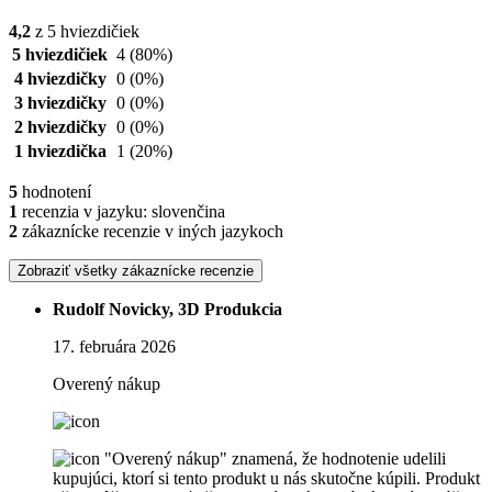
4,2
z 5 hviezdičiek
5 hviezdičiek
4
(80%)
4 hviezdičky
0
(0%)
3 hviezdičky
0
(0%)
2 hviezdičky
0
(0%)
1 hviezdička
1
(20%)
5
hodnotení
1
recenzia v jazyku: slovenčina
2
zákaznícke recenzie v iných jazykoch
Zobraziť všetky zákaznícke recenzie
Rudolf Novicky, 3D Produkcia
17. februára 2026
Overený nákup
"Overený nákup" znamená, že hodnotenie udelili
kupujúci, ktorí si tento produkt u nás skutočne kúpili. Produkt