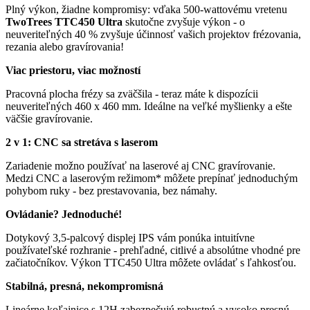
Plný výkon, žiadne kompromisy: vďaka 500-wattovému vretenu
TwoTrees TTC450 Ultra
skutočne zvyšuje výkon - o
neuveriteľných 40 % zvyšuje účinnosť vašich projektov frézovania,
rezania alebo gravírovania!
Viac priestoru, viac možností
Pracovná plocha frézy sa zväčšila - teraz máte k dispozícii
neuveriteľných 460 x 460 mm. Ideálne na veľké myšlienky a ešte
väčšie gravírovanie.
2 v 1: CNC sa stretáva s laserom
Zariadenie možno používať na laserové aj CNC gravírovanie.
Medzi CNC a laserovým režimom* môžete prepínať jednoduchým
pohybom ruky - bez prestavovania, bez námahy.
Ovládanie? Jednoduché!
Dotykový 3,5-palcový displej IPS vám ponúka intuitívne
používateľské rozhranie - prehľadné, citlivé a absolútne vhodné pre
začiatočníkov. Výkon TTC450 Ultra môžete ovládať s ľahkosťou.
Stabilná, presná, nekompromisná
Lineárne koľajnice s 12H zabezpečujú robustnú a vysoko presnú