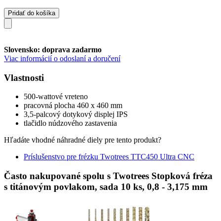
Pridať do košíka
Slovensko: doprava zadarmo
Viac informácií o odoslaní a doručení
Vlastnosti
500-wattové vreteno
pracovná plocha 460 x 460 mm
3,5-palcový dotykový displej IPS
tlačidlo núdzového zastavenia
Hľadáte vhodné náhradné diely pre tento produkt?
Príslušenstvo pre frézku Twotrees TTC450 Ultra CNC
Často nakupované spolu s Twotrees Stopková fréza
s titánovým povlakom, sada 10 ks, 0,8 - 3,175 mm