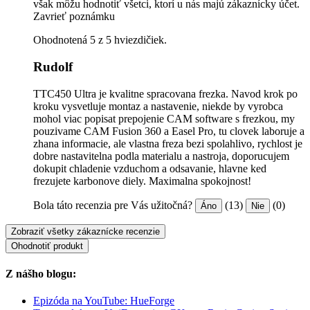
však môžu hodnotiť všetci, ktorí u nás majú zákaznícky účet.
Zavrieť poznámku
Ohodnotená 5 z 5 hviezdičiek.
Rudolf
TTC450 Ultra je kvalitne spracovana frezka. Navod krok po
kroku vysvetluje montaz a nastavenie, niekde by vyrobca
mohol viac popisat prepojenie CAM software s frezkou, my
pouzivame CAM Fusion 360 a Easel Pro, tu clovek laboruje a
zhana informacie, ale vlastna freza bezi spolahlivo, rychlost je
dobre nastavitelna podla materialu a nastroja, doporucujem
dokupit chladenie vzduchom a odsavanie, hlavne ked
frezujete karbonove diely. Maximalna spokojnost!
Bola táto recenzia pre Vás užitočná?
(13)
(0)
Áno
Nie
Zobraziť všetky zákaznícke recenzie
Ohodnotiť produkt
Z nášho blogu:
Epizóda na YouTube: HueForge