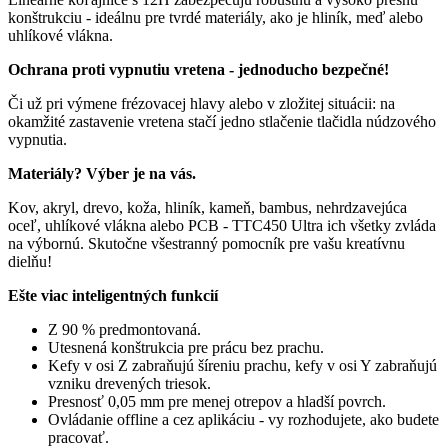
konštrukciu - ideálnu pre tvrdé materiály, ako je hliník, meď alebo
uhlíkové vlákna.
Ochrana proti vypnutiu vretena - jednoducho bezpečné!
Či už pri výmene frézovacej hlavy alebo v zložitej situácii: na
okamžité zastavenie vretena stačí jedno stlačenie tlačidla núdzového
vypnutia.
Materiály? Výber je na vás.
Kov, akryl, drevo, koža, hliník, kameň, bambus, nehrdzavejúca
oceľ, uhlíkové vlákna alebo PCB - TTC450 Ultra ich všetky zvláda
na výbornú. Skutočne všestranný pomocník pre vašu kreatívnu
dielňu!
Ešte viac inteligentných funkcií
Z 90 % predmontovaná.
Utesnená konštrukcia pre prácu bez prachu.
Kefy v osi Z zabraňujú šíreniu prachu, kefy v osi Y zabraňujú
vzniku drevených triesok.
Presnosť 0,05 mm pre menej otrepov a hladší povrch.
Ovládanie offline a cez aplikáciu - vy rozhodujete, ako budete
pracovať.