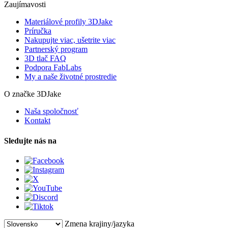
Zaujímavosti
Materiálové profily 3DJake
Príručka
Nakupujte viac, ušetrite viac
Partnerský program
3D tlač FAQ
Podpora FabLabs
My a naše životné prostredie
O značke 3DJake
Naša spoločnosť
Kontakt
Sledujte nás na
Zmena krajiny/jazyka