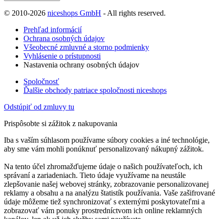
© 2010-2026
niceshops GmbH
- All rights reserved.
Prehľad informácií
Ochrana osobných údajov
Všeobecné zmluvné a storno podmienky
Vyhlásenie o prístupnosti
Nastavenia ochrany osobných údajov
Spoločnosť
Ďalšie obchody patriace spoločnosti niceshops
Odstúpiť od zmluvy tu
Prispôsobte si zážitok z nakupovania
Iba s vaším súhlasom používame súbory cookies a iné technológie,
aby sme vám mohli ponúknuť personalizovaný nákupný zážitok.
Na tento účel zhromažďujeme údaje o našich používateľoch, ich
správaní a zariadeniach. Tieto údaje využívame na neustále
zlepšovanie našej webovej stránky, zobrazovanie personalizovanej
reklamy a obsahu a na analýzu štatistík používania. Vaše zašifrované
údaje môžeme tiež synchronizovať s externými poskytovateľmi a
zobrazovať vám ponuky prostredníctvom ich online reklamných