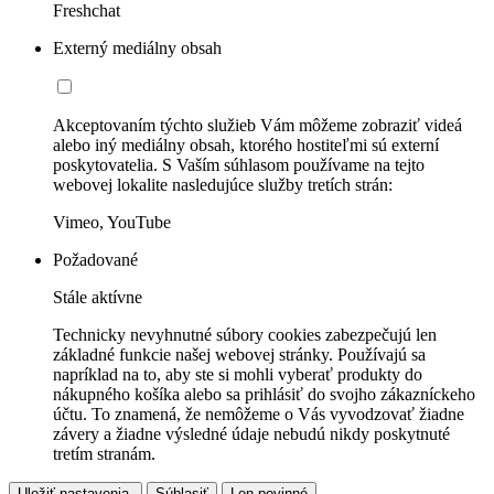
Freshchat
Externý mediálny obsah
Akceptovaním týchto služieb Vám môžeme zobraziť videá
alebo iný mediálny obsah, ktorého hostiteľmi sú externí
poskytovatelia. S Vaším súhlasom používame na tejto
webovej lokalite nasledujúce služby tretích strán:
Vimeo, YouTube
Požadované
Stále aktívne
Technicky nevyhnutné súbory cookies zabezpečujú len
základné funkcie našej webovej stránky. Používajú sa
napríklad na to, aby ste si mohli vyberať produkty do
nákupného košíka alebo sa prihlásiť do svojho zákazníckeho
účtu. To znamená, že nemôžeme o Vás vyvodzovať žiadne
závery a žiadne výsledné údaje nebudú nikdy poskytnuté
tretím stranám.
Uložiť nastavenia.
Súhlasiť
Len povinné