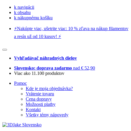
k navigácii
k obsahu
k nákupnému košíku
⚡️Nakúpte viac, ušetrite viac: 10 % zľava na nákup filamentov
a resín už od 10 kusov! ⚡️
Vyhľadávač náhradných dielov
Slovensko: doprava zadarmo
nad € 52,90
Viac ako 11.100 produktov
Pomoc
Kde je moja objednávka?
Vrátenie tovaru
Cena dopravy
Možnosti platby
Kontakt
Všetky témy nápovedy