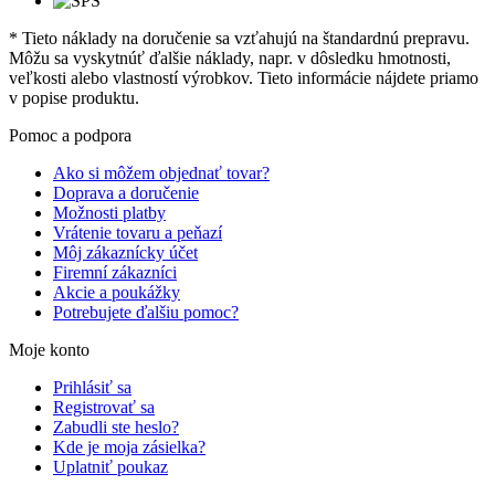
* Tieto náklady na doručenie sa vzťahujú na štandardnú prepravu.
Môžu sa vyskytnúť ďalšie náklady, napr. v dôsledku hmotnosti,
veľkosti alebo vlastností výrobkov. Tieto informácie nájdete priamo
v popise produktu.
Pomoc a podpora
Ako si môžem objednať tovar?
Doprava a doručenie
Možnosti platby
Vrátenie tovaru a peňazí
Môj zákaznícky účet
Firemní zákazníci
Akcie a poukážky
Potrebujete ďalšiu pomoc?
Moje konto
Prihlásiť sa
Registrovať sa
Zabudli ste heslo?
Kde je moja zásielka?
Uplatniť poukaz