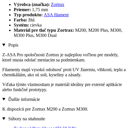
Výrobca (značka):
Zortrax
Priemer:
1,75 mm
Typ produktu:
ASA filament
Farba:
žltá
Systém:
cievka
Materiál pre tlač typu Zortrax:
M200, M200 Plus, M300,
M300 Plus, M300 Dual
Popis
Z-ASA Pro spoločnosti Zortrax je najlepšou voľbou pre modely,
ktoré musia odolať meniacim sa podmienkam.
Filamenty majú vysokú odolnosť proti UV žiareniu, vlhkosti, teplu a
chemikáliám, ako sú soli, kyseliny a zásady.
Vďaka týmto vlastnostiam je materiál ideálny pre externé aplikácie
alebo funkčné prototypy.
Ďalšie informácie
K dispozícii pre Zortrax M200 a Zortrax M300.
Súbory na stiahnutie