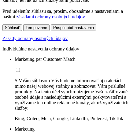
kanálov, len ak už ich služby sami používate.
Pred udelením súhlasu sa, prosím, oboznámte s nastaveniami a
našimi
zásadami ochrany osobných údajov
.
Súhlasiť
Len povinné
Prispôsobiť nastavenia
Zásady ochrany osobných údajov
Individuálne nastavenia ochrany údajov
Marketing per Customer-Match
S Vaším súhlasom Vás budeme informovať aj o akciách
mimo našej webovej stránky a zobrazovať Vám príslušné
produkty. Na tento účel synchronizujeme Vaše zašifrované
osobné údaje s nasledujúcimi externými poskytovateľmi a
využívame ich online reklamné kanály, ak už využívate ich
služby:
Bing, Criteo, Meta, Google, LinkedIn, Pinterest, TikTok
Marketing