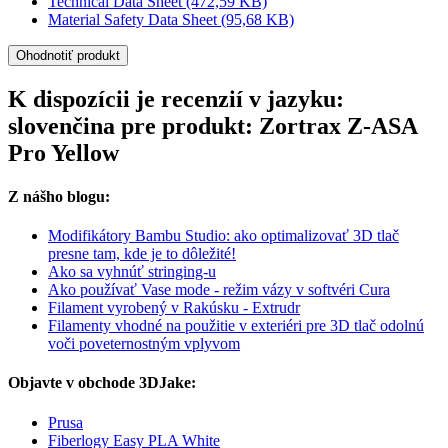
Technical Data Sheet
(472,59 KB)
Material Safety Data Sheet
(95,68 KB)
Ohodnotiť produkt
K dispozícii je recenzií v jazyku:
slovenčina pre produkt: Zortrax Z-ASA
Pro Yellow
Z nášho blogu:
Modifikátory Bambu Studio: ako optimalizovať 3D tlač
presne tam, kde je to dôležité!
Ako sa vyhnúť stringing-u
Ako používať Vase mode - režim vázy v softvéri Cura
Filament vyrobený v Rakúsku - Extrudr
Filamenty vhodné na použitie v exteriéri pre 3D tlač odolnú
voči poveternostným vplyvom
Objavte v obchode 3DJake:
Prusa
Fiberlogy Easy PLA White