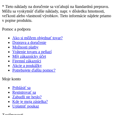
* Tieto náklady na doručenie sa vzťahujú na štandardnú prepravu.
Môžu sa vyskytnúť ďalšie náklady, napr. v dôsledku hmotnosti,
veľkosti alebo vlastností výrobkov. Tieto informácie nájdete priamo
v popise produktu.
Pomoc a podpora
Ako si môžem objednať tovar?
Doprava a doručenie
Možnosti platby
Vrátenie tovaru a peňazí
Môj zákaznícky účet
Firemní zákazníci
Akcie a poukážky
Potrebujete ďalšiu pomoc?
Moje konto
Prihlásiť sa
Registrovať sa
Zabudli ste heslo?
Kde je moja zásielka?
Uplatniť poukaz
Zaujímavosti