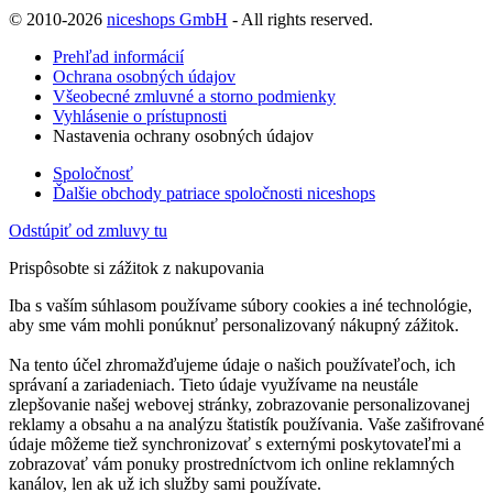
© 2010-2026
niceshops GmbH
- All rights reserved.
Prehľad informácií
Ochrana osobných údajov
Všeobecné zmluvné a storno podmienky
Vyhlásenie o prístupnosti
Nastavenia ochrany osobných údajov
Spoločnosť
Ďalšie obchody patriace spoločnosti niceshops
Odstúpiť od zmluvy tu
Prispôsobte si zážitok z nakupovania
Iba s vaším súhlasom používame súbory cookies a iné technológie,
aby sme vám mohli ponúknuť personalizovaný nákupný zážitok.
Na tento účel zhromažďujeme údaje o našich používateľoch, ich
správaní a zariadeniach. Tieto údaje využívame na neustále
zlepšovanie našej webovej stránky, zobrazovanie personalizovanej
reklamy a obsahu a na analýzu štatistík používania. Vaše zašifrované
údaje môžeme tiež synchronizovať s externými poskytovateľmi a
zobrazovať vám ponuky prostredníctvom ich online reklamných
kanálov, len ak už ich služby sami používate.