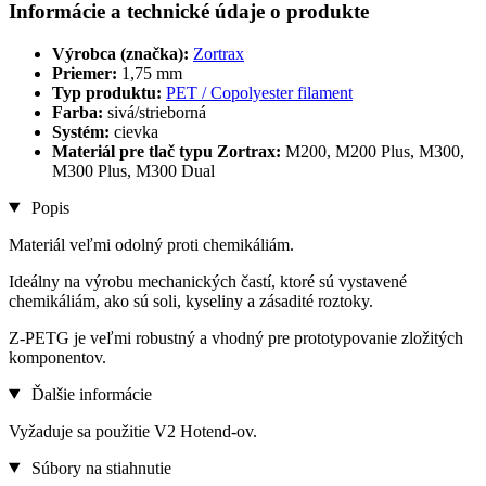
Informácie a technické údaje o produkte
Výrobca (značka):
Zortrax
Priemer:
1,75 mm
Typ produktu:
PET / Copolyester filament
Farba:
sivá/strieborná
Systém:
cievka
Materiál pre tlač typu Zortrax:
M200, M200 Plus, M300,
M300 Plus, M300 Dual
Popis
Materiál veľmi odolný proti chemikáliám.
Ideálny na výrobu mechanických častí, ktoré sú vystavené
chemikáliám, ako sú soli, kyseliny a zásadité roztoky.
Z-PETG je veľmi robustný a vhodný pre prototypovanie zložitých
komponentov.
Ďalšie informácie
Vyžaduje sa použitie V2 Hotend-ov.
Súbory na stiahnutie