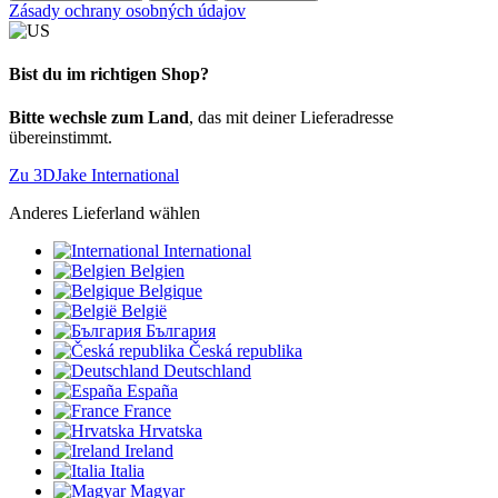
Zásady ochrany osobných údajov
Bist du im richtigen Shop?
Bitte wechsle zum Land
, das mit deiner Lieferadresse
übereinstimmt.
Zu 3DJake International
Anderes Lieferland wählen
International
Belgien
Belgique
België
България
Česká republika
Deutschland
España
France
Hrvatska
Ireland
Italia
Magyar