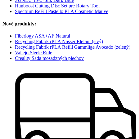
SUNLU TPU-Silk Dark Blue
Hanboost Cutting Disc Set pre Rotary Tool
Spectrum ReFill Pastello PLA Cosmetic Mauve
Nové produkty:
Fiberlogy ASA+AF Natural
Recycling Fabrik rPLA Nasser Elefant (sivý)
Recycling Fabrik rPLA Refill Gammlige Avocado (zelený)
Vallejo Steele Rule
Creality Sada mosadzných plechov