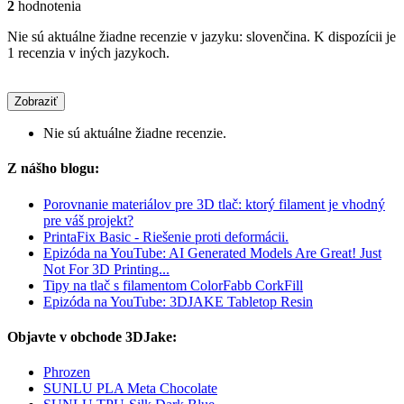
2
hodnotenia
Nie sú aktuálne žiadne recenzie v jazyku: slovenčina. K dispozícii je
1 recenzia v iných jazykoch.
Zobraziť
Nie sú aktuálne žiadne recenzie.
Z nášho blogu:
Porovnanie materiálov pre 3D tlač: ktorý filament je vhodný
pre váš projekt?
PrintaFix Basic - Riešenie proti deformácii.
Epizóda na YouTube: AI Generated Models Are Great! Just
Not For 3D Printing...
Tipy na tlač s filamentom ColorFabb CorkFill
Epizóda na YouTube: 3DJAKE Tabletop Resin
Objavte v obchode 3DJake:
Phrozen
SUNLU PLA Meta Chocolate