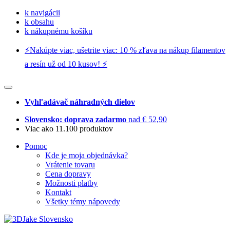
k navigácii
k obsahu
k nákupnému košíku
⚡️Nakúpte viac, ušetrite viac: 10 % zľava na nákup filamentov
a resín už od 10 kusov! ⚡️
Vyhľadávač náhradných dielov
Slovensko: doprava zadarmo
nad € 52,90
Viac ako 11.100 produktov
Pomoc
Kde je moja objednávka?
Vrátenie tovaru
Cena dopravy
Možnosti platby
Kontakt
Všetky témy nápovedy