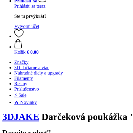
Prihlásiť sa
Prihlásiť sa teraz
Ste tu
prvýkrát?
Vytvoriť účet
Košík
€ 0,00
Značky
3D tlačiarne a viac
Náhradné diely a upgrady
Filamenty
Resiny
Príslušenstvo
⚡ Sale
🔥 Novinky
3DJAKE
Darčeková poukážka "
Darujte radosť!