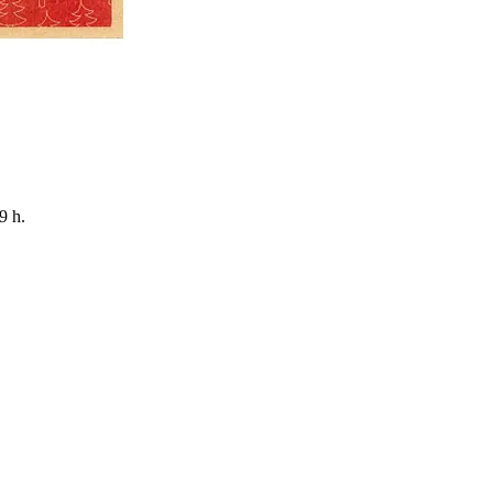
9 h
.