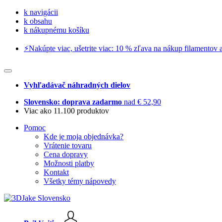
k navigácii
k obsahu
k nákupnému košíku
⚡️Nakúpte viac, ušetrite viac: 10 % zľava na nákup filamentov a
Vyhľadávač náhradných dielov
Slovensko: doprava zadarmo
nad € 52,90
Viac ako 11.100 produktov
Pomoc
Kde je moja objednávka?
Vrátenie tovaru
Cena dopravy
Možnosti platby
Kontakt
Všetky témy nápovedy