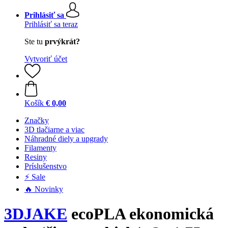
Prihlásiť sa
Prihlásiť sa teraz
Ste tu
prvýkrát?
Vytvoriť účet
Košík
€ 0,00
Značky
3D tlačiarne a viac
Náhradné diely a upgrady
Filamenty
Resiny
Príslušenstvo
⚡ Sale
🔥 Novinky
3DJAKE
ecoPLA ekonomická