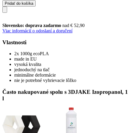
Pridať do košíka
Slovensko: doprava zadarmo
nad € 52,90
Viac informácií o odoslaní a doručení
Vlastnosti
2x 1000g ecoPLA
made in EU
vysoká kvalita
jednoduchý na tlač
minimálne deformácie
nie je potrebné vyhrievacie lôžko
Často nakupované spolu s 3DJAKE Izopropanol, 1
l