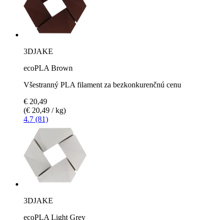
3DJAKE
ecoPLA Brown
Všestranný PLA filament za bezkonkurenčnú cenu
€ 20,49
(€ 20,49 / kg)
4.7 (81)
3DJAKE
ecoPLA Light Grey