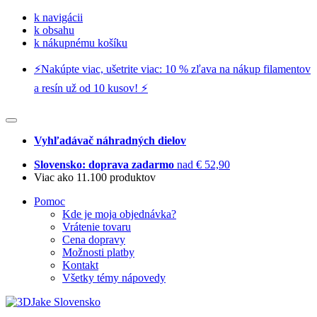
k navigácii
k obsahu
k nákupnému košíku
⚡️Nakúpte viac, ušetrite viac: 10 % zľava na nákup filamentov
a resín už od 10 kusov! ⚡️
Vyhľadávač náhradných dielov
Slovensko: doprava zadarmo
nad € 52,90
Viac ako 11.100 produktov
Pomoc
Kde je moja objednávka?
Vrátenie tovaru
Cena dopravy
Možnosti platby
Kontakt
Všetky témy nápovedy