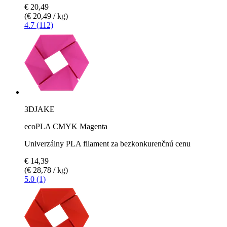
€ 20,49
(€ 20,49 / kg)
4.7 (112)
3DJAKE
ecoPLA CMYK Magenta
Univerzálny PLA filament za bezkonkurenčnú cenu
€ 14,39
(€ 28,78 / kg)
5.0 (1)