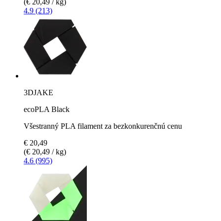
(€ 20,49 / kg)
4.9 (213)
3DJAKE
ecoPLA Black
Všestranný PLA filament za bezkonkurenčnú cenu
€ 20,49
(€ 20,49 / kg)
4.6 (995)