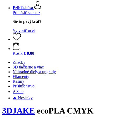
Prihlásiť sa
Prihlásiť sa teraz
Ste tu
prvýkrát?
Vytvoriť účet
Košík
€ 0,00
Značky
3D tlačiarne a viac
Náhradné diely a upgrady
Filamenty
Resiny
Príslušenstvo
⚡ Sale
🔥 Novinky
3DJAKE
ecoPLA CMYK