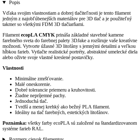
Popis
Vďaka svojim vlastnostiam a dobrej tlačiteľnosti je tento filament
jedným z najobľúbenejších materiálov pre 3D tlač a je použiteľný
takmer so všetkými FDM 3D tlačiarňami.
Filament
ecopLA CMYK
prináša základné stavebné kamene
farebného sveta do farebnej palety 3DJake a rozširuje vaše kreatívne
možnosti. Vytvorte úžasné 3D litofány s jemnými detailmi a veľkou
hĺbkou farieb. Vytlačte realistické portréty, abstraktné umelecké diela
alebo oživte svoje vlastné kreslené postavičky.
Vlastnosti
Minimálne zmršťovanie.
Malé oneskorenie.
Dobré tolerancie priemeru a kruhovitosti.
Žiadne nepríjemné pachy.
Jednoduchá tlač.
Tvrdší a menej krehký ako bežný PLA filament.
Ideálny na tlač farebných, estetických litofánov.
Poznámka:
všetky farby ecoPLA sú založené na štandardizovanom
systéme farieb RAL.
Rozmery cievok filamentov