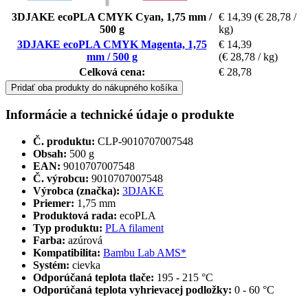
3DJAKE ecoPLA CMYK Cyan, 1,75 mm /
€ 14,39
(€ 28,78 /
500 g
kg)
3DJAKE ecoPLA CMYK Magenta, 1,75
€ 14,39
mm / 500 g
(€ 28,78 / kg)
Celková cena:
€ 28,78
Pridať oba produkty do nákupného košíka
Informácie a technické údaje o produkte
Č. produktu:
CLP-9010707007548
Obsah:
500 g
EAN:
9010707007548
Č. výrobcu:
9010707007548
Výrobca (značka):
3DJAKE
Priemer:
1,75 mm
Produktová rada:
ecoPLA
Typ produktu:
PLA filament
Farba:
azúrová
Kompatibilita:
Bambu Lab AMS*
Systém:
cievka
Odporúčaná teplota tlače:
195 - 215 °C
Odporúčaná teplota vyhrievacej podložky:
0 - 60 °C