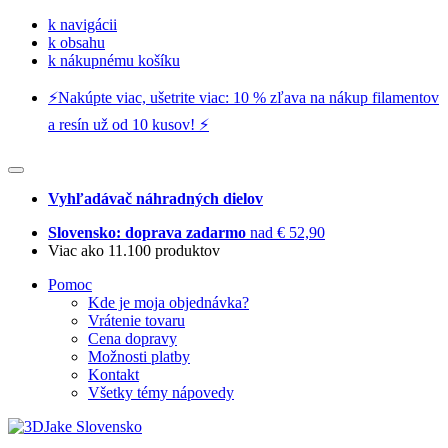
k navigácii
k obsahu
k nákupnému košíku
⚡️Nakúpte viac, ušetrite viac: 10 % zľava na nákup filamentov
a resín už od 10 kusov! ⚡️
Vyhľadávač náhradných dielov
Slovensko: doprava zadarmo
nad € 52,90
Viac ako 11.100 produktov
Pomoc
Kde je moja objednávka?
Vrátenie tovaru
Cena dopravy
Možnosti platby
Kontakt
Všetky témy nápovedy