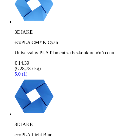
3DJAKE
ecoPLA CMYK Cyan
Univerzálny PLA filament za bezkonkurenčnú cenu
€ 14,39
(€ 28,78 / kg)
5.0 (1)
3DJAKE
ecoPLA Light Blue