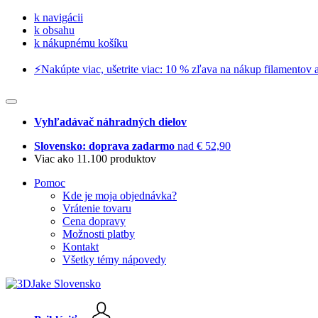
k navigácii
k obsahu
k nákupnému košíku
⚡️Nakúpte viac, ušetrite viac: 10 % zľava na nákup filamentov a
Vyhľadávač náhradných dielov
Slovensko: doprava zadarmo
nad € 52,90
Viac ako 11.100 produktov
Pomoc
Kde je moja objednávka?
Vrátenie tovaru
Cena dopravy
Možnosti platby
Kontakt
Všetky témy nápovedy