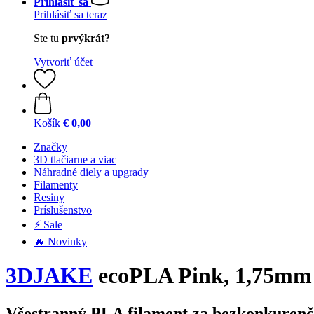
Prihlásiť sa
Prihlásiť sa teraz
Ste tu
prvýkrát?
Vytvoriť účet
Košík
€ 0,00
Značky
3D tlačiarne a viac
Náhradné diely a upgrady
Filamenty
Resiny
Príslušenstvo
⚡ Sale
🔥 Novinky
3DJAKE
ecoPLA Pink, 1,75mm 
Všestranný PLA filament za bezkonkuren