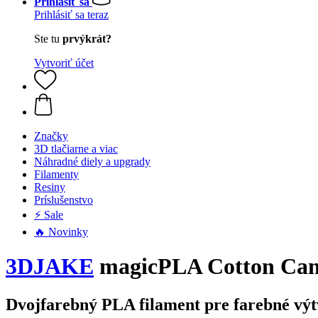
Prihlásiť sa
Prihlásiť sa teraz
Ste tu
prvýkrát?
Vytvoriť účet
Značky
3D tlačiarne a viac
Náhradné diely a upgrady
Filamenty
Resiny
Príslušenstvo
⚡ Sale
🔥 Novinky
3DJAKE
magicPLA Cotton Cand
Dvojfarebný PLA filament pre farebné vý