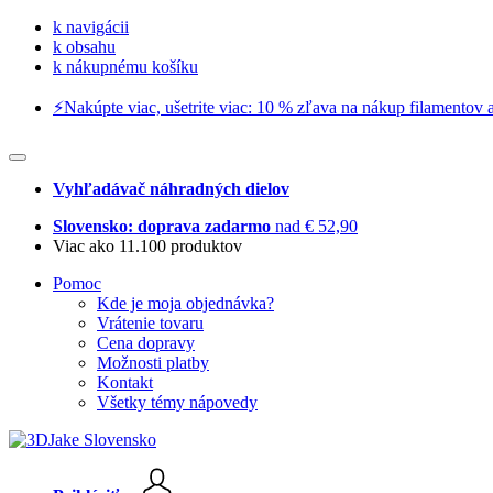
k navigácii
k obsahu
k nákupnému košíku
⚡️Nakúpte viac, ušetrite viac: 10 % zľava na nákup filamentov a
Vyhľadávač náhradných dielov
Slovensko: doprava zadarmo
nad € 52,90
Viac ako 11.100 produktov
Pomoc
Kde je moja objednávka?
Vrátenie tovaru
Cena dopravy
Možnosti platby
Kontakt
Všetky témy nápovedy