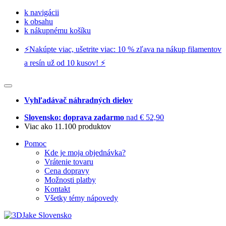
k navigácii
k obsahu
k nákupnému košíku
⚡️Nakúpte viac, ušetrite viac: 10 % zľava na nákup filamentov
a resín už od 10 kusov! ⚡️
Vyhľadávač náhradných dielov
Slovensko: doprava zadarmo
nad € 52,90
Viac ako 11.100 produktov
Pomoc
Kde je moja objednávka?
Vrátenie tovaru
Cena dopravy
Možnosti platby
Kontakt
Všetky témy nápovedy