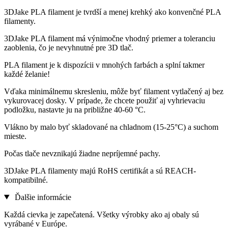
3DJake PLA filament je tvrdší a menej krehký ako konvenčné PLA
filamenty.
3DJake PLA filament má výnimočne vhodný priemer a toleranciu
zaoblenia, čo je nevyhnutné pre 3D tlač.
PLA filament je k dispozícii v mnohých farbách a splní takmer
každé želanie!
Vďaka minimálnemu skresleniu, môže byť filament vytlačený aj bez
vykurovacej dosky. V prípade, že chcete použiť aj vyhrievaciu
podložku, nastavte ju na približne 40-60 °C.
Vlákno by malo byť skladované na chladnom (15-25°C) a suchom
mieste.
Počas tlače nevznikajú žiadne nepríjemné pachy.
3DJake PLA filamenty majú RoHS certifikát a sú REACH-
kompatibilné.
Ďalšie informácie
Každá cievka je zapečatená. Všetky výrobky ako aj obaly sú
vyrábané v Európe.