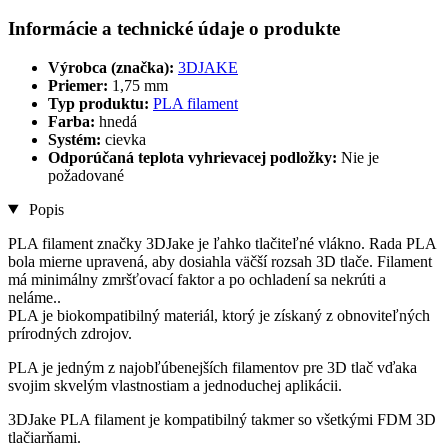
Informácie a technické údaje o produkte
Výrobca (značka):
3DJAKE
Priemer:
1,75 mm
Typ produktu:
PLA filament
Farba:
hnedá
Systém:
cievka
Odporúčaná teplota vyhrievacej podložky:
Nie je
požadované
Popis
PLA filament značky 3DJake je ľahko tlačiteľné vlákno. Rada PLA
bola mierne upravená, aby dosiahla väčší rozsah 3D tlače. Filament
má minimálny zmršťovací faktor a po ochladení sa nekrúti a
neláme..
PLA je biokompatibilný materiál, ktorý je získaný z obnoviteľných
prírodných zdrojov.
PLA je jedným z najobľúbenejších filamentov pre 3D tlač vďaka
svojim skvelým vlastnostiam a jednoduchej aplikácii.
3DJake PLA filament je kompatibilný takmer so všetkými FDM 3D
tlačiarňami.