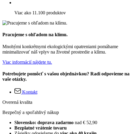
Viac ako 11.100 produktov
Pracujeme s ohľadom na klímu.
Mnohými konkrétnymi ekologickými opatreniami pomáhame
minimalizovať náš vplyv na životné prostredie a klímu.
Viac informácií nájdete tu.
Potrebujete pomôcť s vašou objednávkou? Radi odpovieme na
vaše otázky.
Kontakt
Overená kvalita
Bezpečný a spoľahlivý nákup
Slovensko: doprava zadarmo
nad € 52,90
Bezplatné vrátenie tovaru
Zásielky odosielame do
viac ako 40 krajín