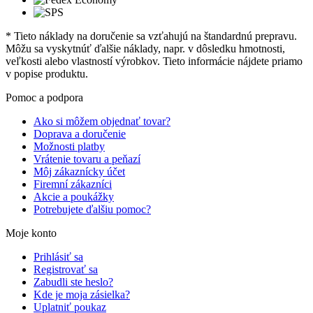
* Tieto náklady na doručenie sa vzťahujú na štandardnú prepravu.
Môžu sa vyskytnúť ďalšie náklady, napr. v dôsledku hmotnosti,
veľkosti alebo vlastností výrobkov. Tieto informácie nájdete priamo
v popise produktu.
Pomoc a podpora
Ako si môžem objednať tovar?
Doprava a doručenie
Možnosti platby
Vrátenie tovaru a peňazí
Môj zákaznícky účet
Firemní zákazníci
Akcie a poukážky
Potrebujete ďalšiu pomoc?
Moje konto
Prihlásiť sa
Registrovať sa
Zabudli ste heslo?
Kde je moja zásielka?
Uplatniť poukaz