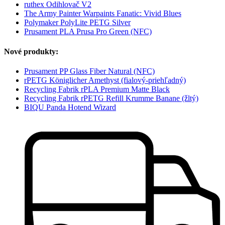
ruthex Odihlovač V2
The Army Painter Warpaints Fanatic: Vivid Blues
Polymaker PolyLite PETG Silver
Prusament PLA Prusa Pro Green (NFC)
Nové produkty:
Prusament PP Glass Fiber Natural (NFC)
rPETG Königlicher Amethyst (fialový-priehľadný)
Recycling Fabrik rPLA Premium Matte Black
Recycling Fabrik rPETG Refill Krumme Banane (žltý)
BIQU Panda Hotend Wizard