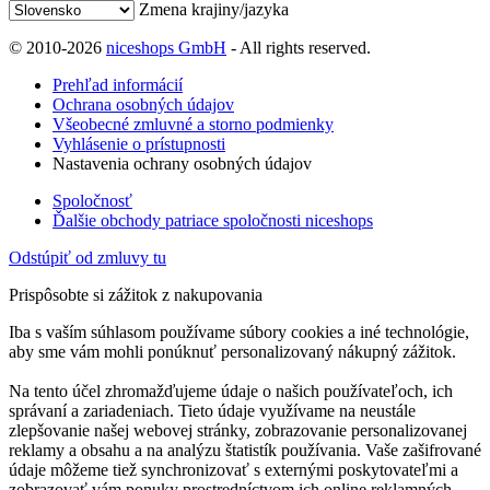
Zmena krajiny/jazyka
© 2010-2026
niceshops GmbH
- All rights reserved.
Prehľad informácií
Ochrana osobných údajov
Všeobecné zmluvné a storno podmienky
Vyhlásenie o prístupnosti
Nastavenia ochrany osobných údajov
Spoločnosť
Ďalšie obchody patriace spoločnosti niceshops
Odstúpiť od zmluvy tu
Prispôsobte si zážitok z nakupovania
Iba s vaším súhlasom používame súbory cookies a iné technológie,
aby sme vám mohli ponúknuť personalizovaný nákupný zážitok.
Na tento účel zhromažďujeme údaje o našich používateľoch, ich
správaní a zariadeniach. Tieto údaje využívame na neustále
zlepšovanie našej webovej stránky, zobrazovanie personalizovanej
reklamy a obsahu a na analýzu štatistík používania. Vaše zašifrované
údaje môžeme tiež synchronizovať s externými poskytovateľmi a
zobrazovať vám ponuky prostredníctvom ich online reklamných