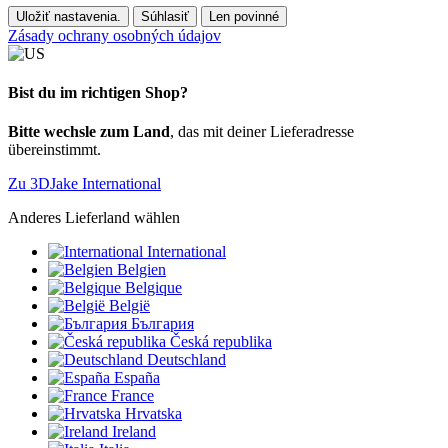
Uložiť nastavenia.
Súhlasiť
Len povinné
Zásady ochrany osobných údajov
Bist du im richtigen Shop?
Bitte wechsle zum Land
, das mit deiner Lieferadresse
übereinstimmt.
Zu 3DJake International
Anderes Lieferland wählen
International
Belgien
Belgique
België
България
Česká republika
Deutschland
España
France
Hrvatska
Ireland