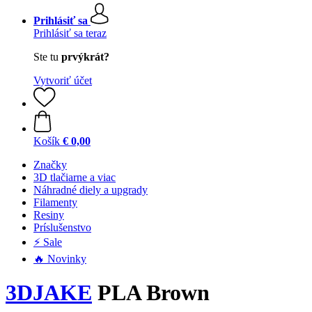
Prihlásiť sa
Prihlásiť sa teraz
Ste tu
prvýkrát?
Vytvoriť účet
Košík
€ 0,00
Značky
3D tlačiarne a viac
Náhradné diely a upgrady
Filamenty
Resiny
Príslušenstvo
⚡ Sale
🔥 Novinky
3DJAKE
PLA Brown