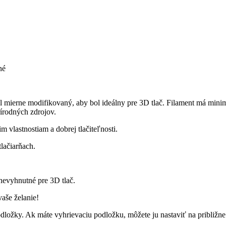
né
l mierne modifikovaný, aby bol ideálny pre 3D tlač. Filament má minim
rírodných zdrojov.
 vlastnostiam a dobrej tlačiteľnosti.
lačiarňach.
nevyhnutné pre 3D tlač.
aše želanie!
dložky. Ak máte vyhrievaciu podložku, môžete ju nastaviť na približne