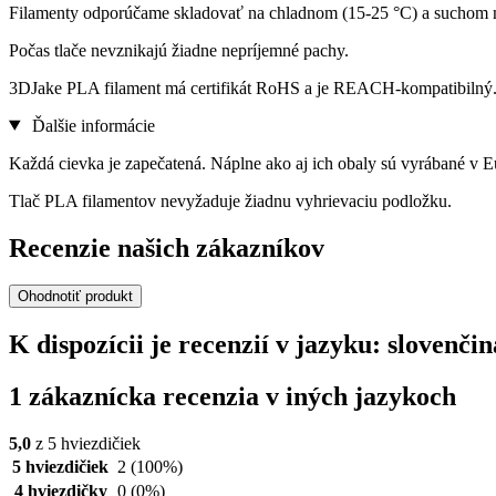
Filamenty odporúčame skladovať na chladnom (15-25 °C) a suchom m
Počas tlače nevznikajú žiadne nepríjemné pachy.
3DJake PLA filament má certifikát RoHS a je REACH-kompatibilný
Ďalšie informácie
Každá cievka je zapečatená. Náplne ako aj ich obaly sú vyrábané v E
Tlač PLA filamentov nevyžaduje žiadnu vyhrievaciu podložku.
Recenzie našich zákazníkov
Ohodnotiť produkt
K dispozícii je recenzií v jazyku: slove
1 zákaznícka recenzia v iných jazykoch
5,0
z 5 hviezdičiek
5 hviezdičiek
2
(100%)
4 hviezdičky
0
(0%)