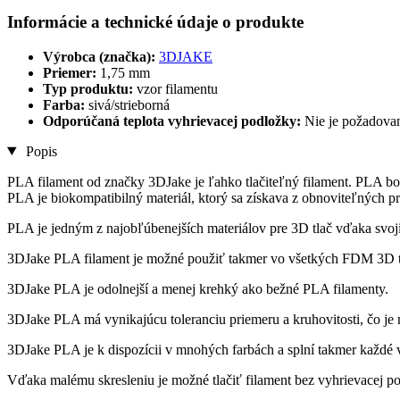
Informácie a technické údaje o produkte
Výrobca (značka):
3DJAKE
Priemer:
1,75 mm
Typ produktu:
vzor filamentu
Farba:
sivá/strieborná
Odporúčaná teplota vyhrievacej podložky:
Nie je požadova
Popis
PLA filament od značky 3DJake je ľahko tlačiteľný filament. PLA bo
PLA je biokompatibilný materiál, ktorý sa získava z obnoviteľných p
PLA je jedným z najobľúbenejších materiálov pre 3D tlač vďaka svojim
3DJake PLA filament je možné použiť takmer vo všetkých FDM 3D t
3DJake PLA je odolnejší a menej krehký ako bežné PLA filamenty.
3DJake PLA má vynikajúcu toleranciu priemeru a kruhovitosti, čo je 
3DJake PLA je k dispozícii v mnohých farbách a splní takmer každé v
Vďaka malému skresleniu je možné tlačiť filament bez vyhrievacej po