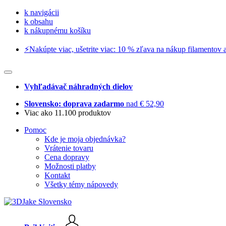
k navigácii
k obsahu
k nákupnému košíku
⚡️Nakúpte viac, ušetrite viac: 10 % zľava na nákup filamentov a
Vyhľadávač náhradných dielov
Slovensko: doprava zadarmo
nad € 52,90
Viac ako 11.100 produktov
Pomoc
Kde je moja objednávka?
Vrátenie tovaru
Cena dopravy
Možnosti platby
Kontakt
Všetky témy nápovedy