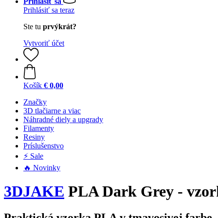
Prihlásiť sa
Prihlásiť sa teraz
Ste tu
prvýkrát?
Vytvoriť účet
Košík
€ 0,00
Značky
3D tlačiarne a viac
Náhradné diely a upgrady
Filamenty
Resiny
Príslušenstvo
⚡ Sale
🔥 Novinky
3DJAKE
PLA Dark Grey - vzor
Praktická vzorka PLA v tmavosivej farbe