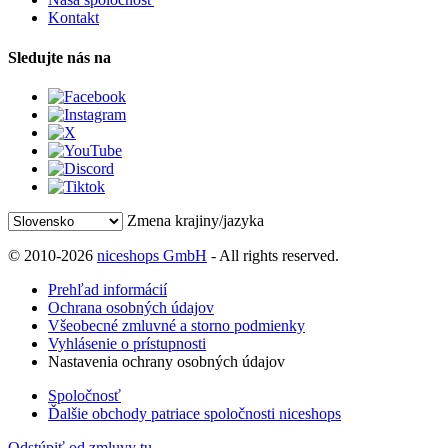
Kontakt
Sledujte nás na
Zmena krajiny/jazyka
© 2010-2026
niceshops GmbH
- All rights reserved.
Prehľad informácií
Ochrana osobných údajov
Všeobecné zmluvné a storno podmienky
Vyhlásenie o prístupnosti
Nastavenia ochrany osobných údajov
Spoločnosť
Ďalšie obchody patriace spoločnosti niceshops
Odstúpiť od zmluvy tu