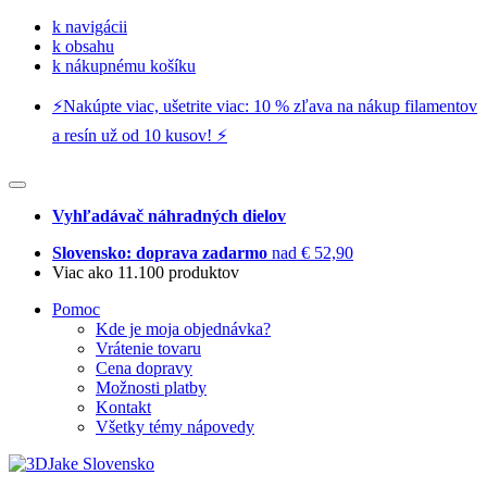
k navigácii
k obsahu
k nákupnému košíku
⚡️Nakúpte viac, ušetrite viac: 10 % zľava na nákup filamentov
a resín už od 10 kusov! ⚡️
Vyhľadávač náhradných dielov
Slovensko: doprava zadarmo
nad € 52,90
Viac ako 11.100 produktov
Pomoc
Kde je moja objednávka?
Vrátenie tovaru
Cena dopravy
Možnosti platby
Kontakt
Všetky témy nápovedy