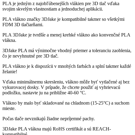
PLA je jedným z najobľúbenejších vlákien pre 3D tlač vďaka
svojim skvelým vlastnostiam a jednoduchej aplikácii.
PLA vlákno značky 3DJake je kompatibilné takmer so všetkými
FDM 3D tlačiarňami.
PLA 3DJake je tvrdšíe a menej krehké vlákno ako konvenčné PLA
vlákna.
3DJake PLA má výnimočne vhodný priemer a toleranciu zaoblenia,
čo je nevyhnutné pre 3D tlač.
PLA vlákno je k dispozícii v mnohých farbách a splní takmer každé
želanie!
Vďaka minimálnemu skresleniu, vlákno môže byť vytlačené aj bez
vykurovacej dosky. V prípade, že chcete použiť aj vyhrievacú
podložku, nastavte ju na približne 40-60 °C.
Vlákno by malo byť skladované na chladnom (15-25°C) a suchom
mieste.
Počas tlače nevznikajú žiadne nepríjemné pachy.
3DJake PLA vlákna majú RoHS certifikát a sú REACH-
kompatibilné.