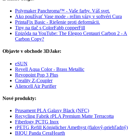
Polymaker Panchroma™ - Vaše farby. Váš svet.
Ako používať Vase mode - režim vázy v softvéri Cura
PrintaFix Basic - Riešenie proti deformácii.
Tipy na tlač s ColorFabb copperFill
Epizóda na YouTube: The Elegoo Centauri Carbon 2 - A
Carbon Copy?
Objavte v obchode 3DJake:
eSUN
Revell Aqua Color - Brass Metallic
Revopoint Pop 3 Plus
Creality Z-Coupler
Aliencell Air Purifier
Nové produkty:
Prusament PLA Galaxy Black (NFC)
Recycling Fabrik rPLA Premium Matte Terracotta
Fiberlogy PCTG Inox
rPETG Refill Königlicher Amethyst (fialový-priehľadný)
BIQU Panda CeraHearth