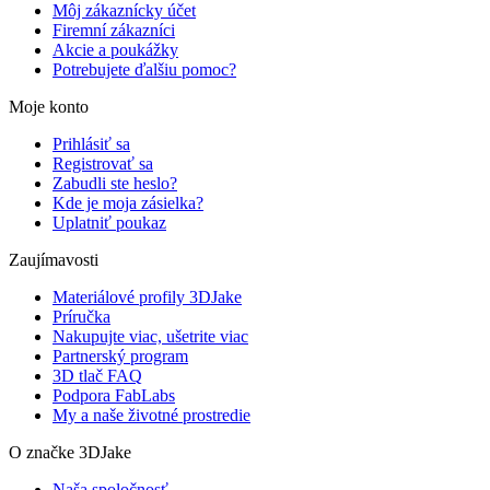
Môj zákaznícky účet
Firemní zákazníci
Akcie a poukážky
Potrebujete ďalšiu pomoc?
Moje konto
Prihlásiť sa
Registrovať sa
Zabudli ste heslo?
Kde je moja zásielka?
Uplatniť poukaz
Zaujímavosti
Materiálové profily 3DJake
Príručka
Nakupujte viac, ušetrite viac
Partnerský program
3D tlač FAQ
Podpora FabLabs
My a naše životné prostredie
O značke 3DJake
Naša spoločnosť