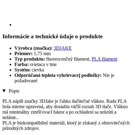
Informácie a technické údaje o produkte
Výrobca (značka):
3DJAKE
Priemer:
1,75 mm
Typ produktu:
fluorescenčný filament,
PLA filament
Farba:
svietaca v tme
Systém:
cievka
Odporúčaná teplota vyhrievacej podložky:
Nie je
požadované
Popis
PLA náplň značky 3DJake je ľahko tlačiteľné vlákno. Rada PLA
bola mierne upravená, aby dosiahla väčší rozsah 3D tlače. Vlákno
má minimálny zmršťovací faktor a po ochladení sa nekrúti a
neláme..
PLA je biokompatibilný materiál, ktorý je získaný z obnoviteľných
prírodných zdrojov.