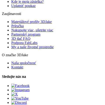
Kde je moja zásielka?
Uplatniť poukaz
Zaujímavosti
Materiálové profily 3DJake
Príručka
Nakupujte viac, ušetrite viac
Partnerský program
3D tlač FAQ
Podpora FabLabs
My a naše životné prostredie
O značke 3DJake
Naša spoločnosť
Kontakt
Sledujte nás na