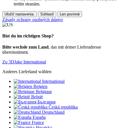
tretím stranám.
Uložiť nastavenia.
Súhlasiť
Len povinné
Zásady ochrany osobných údajov
Bist du im richtigen Shop?
Bitte wechsle zum Land
, das mit deiner Lieferadresse
übereinstimmt.
Zu 3DJake International
Anderes Lieferland wählen
International
Belgien
Belgique
België
България
Česká republika
Deutschland
España
France
Hrvatska