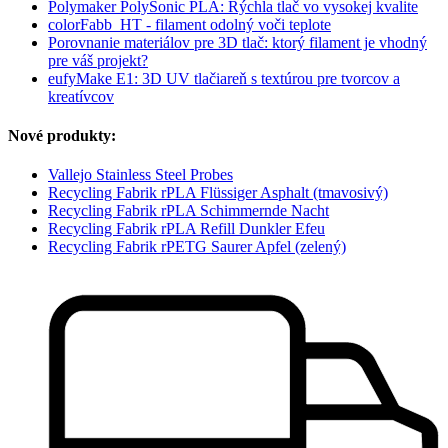
Polymaker PolySonic PLA: Rýchla tlač vo vysokej kvalite
colorFabb_HT - filament odolný voči teplote
Porovnanie materiálov pre 3D tlač: ktorý filament je vhodný
pre váš projekt?
eufyMake E1: 3D UV tlačiareň s textúrou pre tvorcov a
kreatívcov
Nové produkty:
Vallejo Stainless Steel Probes
Recycling Fabrik rPLA Flüssiger Asphalt (tmavosivý)
Recycling Fabrik rPLA Schimmernde Nacht
Recycling Fabrik rPLA Refill Dunkler Efeu
Recycling Fabrik rPETG Saurer Apfel (zelený)