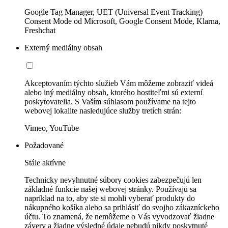
Google Tag Manager, UET (Universal Event Tracking)
Consent Mode od Microsoft, Google Consent Mode, Klarna,
Freshchat
Externý mediálny obsah
Akceptovaním týchto služieb Vám môžeme zobraziť videá
alebo iný mediálny obsah, ktorého hostiteľmi sú externí
poskytovatelia. S Vaším súhlasom používame na tejto
webovej lokalite nasledujúce služby tretích strán:
Vimeo, YouTube
Požadované
Stále aktívne
Technicky nevyhnutné súbory cookies zabezpečujú len
základné funkcie našej webovej stránky. Používajú sa
napríklad na to, aby ste si mohli vyberať produkty do
nákupného košíka alebo sa prihlásiť do svojho zákazníckeho
účtu. To znamená, že nemôžeme o Vás vyvodzovať žiadne
závery a žiadne výsledné údaje nebudú nikdy poskytnuté