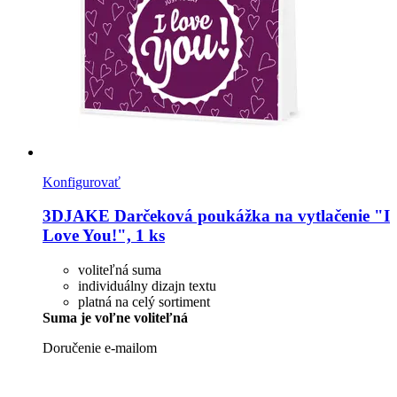
Konfigurovať
3DJAKE
Darčeková poukážka na vytlačenie "I
Love You!", 1 ks
voliteľná suma
individuálny dizajn textu
platná na celý sortiment
Suma je voľne voliteľná
Doručenie e-mailom