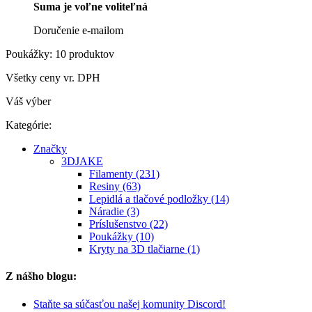
Suma je voľne voliteľná
Doručenie e-mailom
Poukážky: 10 produktov
Všetky ceny vr. DPH
Váš výber
Kategórie:
Značky
3DJAKE
Filamenty (231)
Resiny (63)
Lepidlá a tlačové podložky (14)
Náradie (3)
Príslušenstvo (22)
Poukážky (10)
Kryty na 3D tlačiarne (1)
Z nášho blogu:
Staňte sa súčasťou našej komunity Discord!