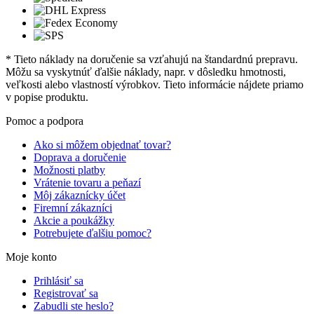
* Tieto náklady na doručenie sa vzťahujú na štandardnú prepravu.
Môžu sa vyskytnúť ďalšie náklady, napr. v dôsledku hmotnosti,
veľkosti alebo vlastností výrobkov. Tieto informácie nájdete priamo
v popise produktu.
Pomoc a podpora
Ako si môžem objednať tovar?
Doprava a doručenie
Možnosti platby
Vrátenie tovaru a peňazí
Môj zákaznícky účet
Firemní zákazníci
Akcie a poukážky
Potrebujete ďalšiu pomoc?
Moje konto
Prihlásiť sa
Registrovať sa
Zabudli ste heslo?