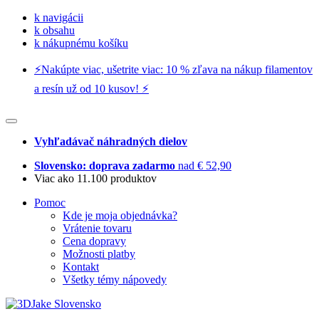
k navigácii
k obsahu
k nákupnému košíku
⚡️Nakúpte viac, ušetrite viac: 10 % zľava na nákup filamentov
a resín už od 10 kusov! ⚡️
Vyhľadávač náhradných dielov
Slovensko: doprava zadarmo
nad € 52,90
Viac ako 11.100 produktov
Pomoc
Kde je moja objednávka?
Vrátenie tovaru
Cena dopravy
Možnosti platby
Kontakt
Všetky témy nápovedy