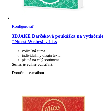
Konfigurovať
3DJAKE
Darčeková poukážka na vytlačenie
"Nicest Wishes!", 1 ks
voliteľná suma
individuálny dizajn textu
platná na celý sortiment
Suma je voľne voliteľná
Doručenie e-mailom