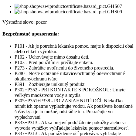
Výstražné slovo: pozor
Bezpečnostné upozornenia:
P101 - Ak je potrebná lekárska pomoc, majte k dispozícii obal
alebo etiketu výrobku.
P102 - Uchovávajte mimo dosahu detí.
P103 - Pred použitím si prečítajte etiketu.
P273 - Zabráňte uvoľneniu do životného prostredia.
P280 - Noste ochranné rukavice/ochranný odev/ochranné
okuliare/ochranu tváre.
P391 - Zozbierajte uniknutý produkt.
P302+P352 - PRI KONTAKTE S POKOŽKOU: Umyte
veľkým množstvom vody a mydla
P305+P351+P338 - PO ZASIAHNUTÍ OČÍ: Niekoľko
minút ich opatrne vyplachujte vodou. Ak používate kontaktné
šošovky a je to možné, odstráňte ich. Pokračujte vo
vyplachovaní.
P333+P313 - Ak sa prejaví podráždenie pokožky alebo sa
vytvoria vyrážky: vyhľadajte lekársku pomoc/ starostlivosť.
P337+P313 - Ak podráždenie očí pretrváva: vyhľadajte