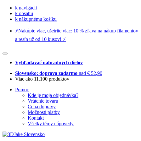
k navigácii
k obsahu
k nákupnému košíku
⚡️Nakúpte viac, ušetrite viac: 10 % zľava na nákup filamentov
a resín už od 10 kusov! ⚡️
Vyhľadávač náhradných dielov
Slovensko: doprava zadarmo
nad € 52,90
Viac ako 11.100 produktov
Pomoc
Kde je moja objednávka?
Vrátenie tovaru
Cena dopravy
Možnosti platby
Kontakt
Všetky témy nápovedy