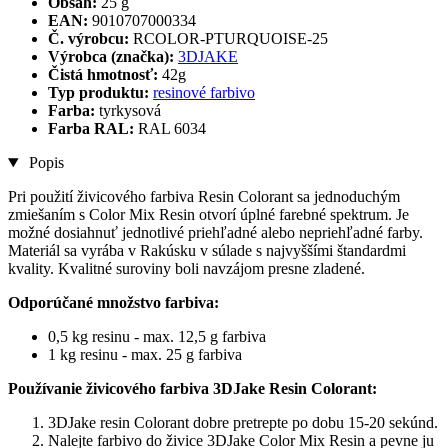
Obsah:
25 g
EAN:
9010707000334
Č. výrobcu:
RCOLOR-PTURQUOISE-25
Výrobca (značka):
3DJAKE
Čistá hmotnosť:
42g
Typ produktu:
resinové farbivo
Farba:
tyrkysová
Farba RAL:
RAL 6034
Popis
Pri použití živicového farbiva Resin Colorant sa jednoduchým
zmiešaním s Color Mix Resin otvorí úplné farebné spektrum. Je
možné dosiahnuť jednotlivé priehľadné alebo nepriehľadné farby.
Materiál sa vyrába v Rakúsku v súlade s najvyššími štandardmi
kvality. Kvalitné suroviny boli navzájom presne zladené.
Odporúčané množstvo farbiva:
0,5 kg resinu - max. 12,5 g farbiva
1 kg resinu - max. 25 g farbiva
Používanie živicového farbiva 3DJake Resin Colorant:
3DJake resin Colorant dobre pretrepte po dobu 15-20 sekúnd.
Nalejte farbivo do živice 3DJake Color Mix Resin a pevne ju