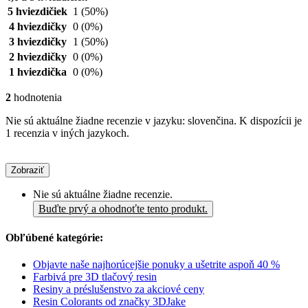
5 hviezdičiek
1
(50%)
4 hviezdičky
0
(0%)
3 hviezdičky
1
(50%)
2 hviezdičky
0
(0%)
1 hviezdička
0
(0%)
2
hodnotenia
Nie sú aktuálne žiadne recenzie v jazyku: slovenčina. K dispozícii je
1 recenzia v iných jazykoch.
Zobraziť
Nie sú aktuálne žiadne recenzie.
Buďte prvý a ohodnoťte tento produkt.
Obľúbené kategórie:
Objavte naše najhorúcejšie ponuky a ušetrite aspoň 40 %
Farbivá pre 3D tlačový resin
Resiny a préslušenstvo za akciové ceny
Resin Colorants od značky 3DJake