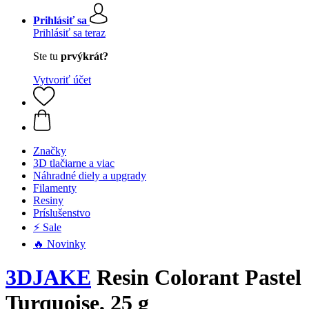
Prihlásiť sa
Prihlásiť sa teraz
Ste tu
prvýkrát?
Vytvoriť účet
Značky
3D tlačiarne a viac
Náhradné diely a upgrady
Filamenty
Resiny
Príslušenstvo
⚡ Sale
🔥 Novinky
3DJAKE
Resin Colorant Pastel
Turquoise, 25 g