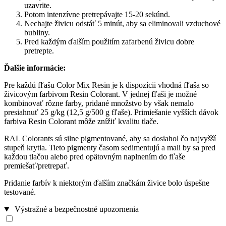
uzavrite.
Potom intenzívne pretrepávajte 15-20 sekúnd.
Nechajte živicu odstáť 5 minút, aby sa eliminovali vzduchové
bubliny.
Pred každým ďalším použitím zafarbenú živicu dobre
pretrepte.
Ďalšie informácie:
Pre každú fľašu Color Mix Resin je k dispozícii vhodná fľaša so
živicovým farbivom Resin Colorant. V jednej fľaši je možné
kombinovať rôzne farby, pridané množstvo by však nemalo
presiahnuť 25 g/kg (12,5 g/500 g fľaše). Primiešanie vyšších dávok
farbiva Resin Colorant môže znížiť kvalitu tlače.
RAL Colorants sú silne pigmentované, aby sa dosiahol čo najvyšší
stupeň krytia. Tieto pigmenty časom sedimentujú a mali by sa pred
každou tlačou alebo pred opätovným naplnením do fľaše
premiešať/pretrepať.
Pridanie farbív k niektorým ďalším značkám živice bolo úspešne
testované.
Výstražné a bezpečnostné upozornenia