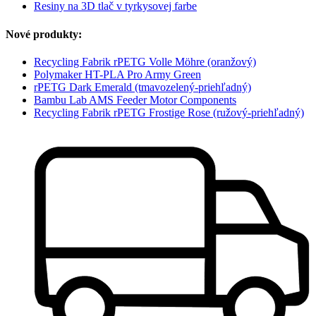
Resiny na 3D tlač v tyrkysovej farbe
Nové produkty:
Recycling Fabrik rPETG Volle Möhre (oranžový)
Polymaker HT-PLA Pro Army Green
rPETG Dark Emerald (tmavozelený-priehľadný)
Bambu Lab AMS Feeder Motor Components
Recycling Fabrik rPETG Frostige Rose (ružový-priehľadný)