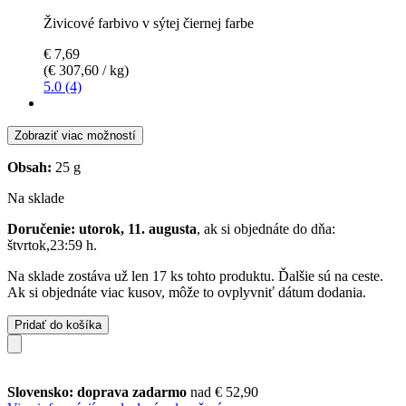
Živicové farbivo v sýtej čiernej farbe
€ 7,69
(€ 307,60 / kg)
5.0 (4)
Zobraziť viac možností
Obsah:
25 g
Na sklade
Doručenie: utorok, 11. augusta
, ak si objednáte do dňa:
štvrtok,23:59 h
.
Na sklade zostáva už len 17 ks tohto produktu. Ďalšie sú na ceste.
Ak si objednáte viac kusov, môže to ovplyvniť dátum dodania.
Pridať do košíka
Slovensko: doprava zadarmo
nad € 52,90