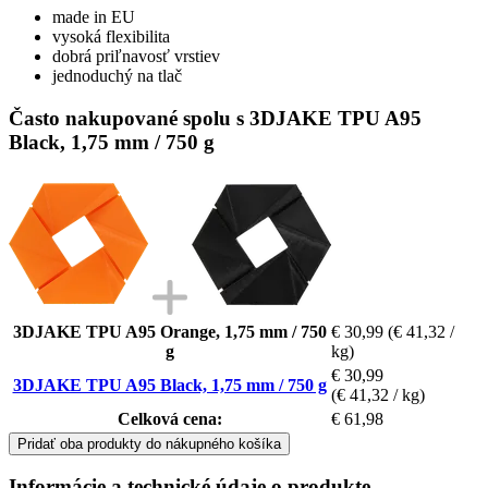
made in EU
vysoká flexibilita
dobrá priľnavosť vrstiev
jednoduchý na tlač
Často nakupované spolu s 3DJAKE TPU A95
Black, 1,75 mm / 750 g
3DJAKE TPU A95 Orange, 1,75 mm / 750
€ 30,99
(€ 41,32 /
g
kg)
€ 30,99
3DJAKE TPU A95 Black, 1,75 mm / 750 g
(€ 41,32 / kg)
Celková cena:
€ 61,98
Pridať oba produkty do nákupného košíka
Informácie a technické údaje o produkte