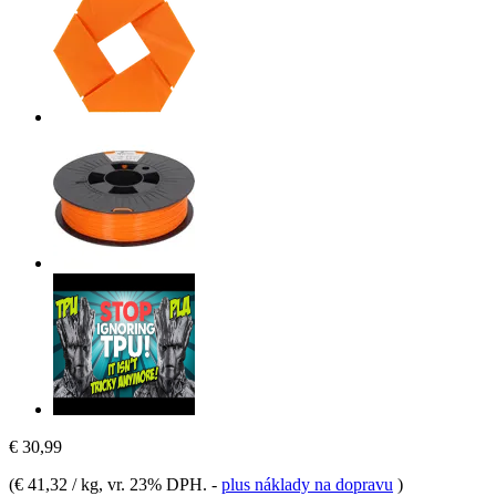
€ 30,99
(
€ 41,32 / kg
, vr. 23% DPH.
-
plus náklady na dopravu
)