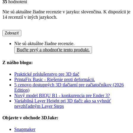
35
hodnotení
Nie sú aktuálne žiadne recenzie v jazyku: slovenčina. K dispozícii je
14 recenzií v iných jazykoch.
Zobraziť
Nie sú aktuálne žiadne recenzie.
Buďte prvý a ohodnoťte tento produkt.
Z nášho blogu:
Praktické príslušenstvo pre 3D tlač
PrintaFix Basic - Riešenie proti deformácii.
5 cenovo dostupných 3D tlačiarní pre začiatočníkov (2026
Edition)
Nový model BIQU B1 - konkurencia pre Ender 3?
Variabilná Layer Height pri 3D tlači: ako sa vyhnúť
nevzhľadným Layer Steps
Objavte v obchode 3DJake:
Snapmaker