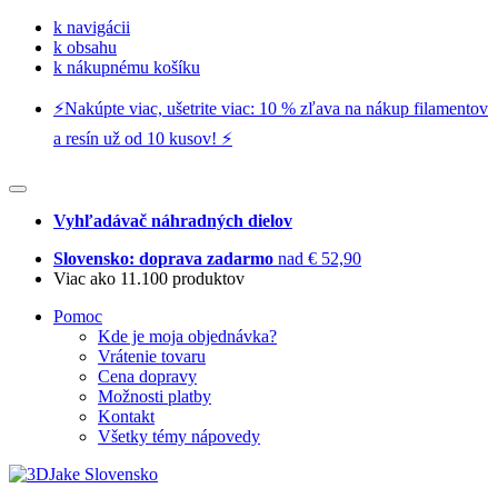
k navigácii
k obsahu
k nákupnému košíku
⚡️Nakúpte viac, ušetrite viac: 10 % zľava na nákup filamentov
a resín už od 10 kusov! ⚡️
Vyhľadávač náhradných dielov
Slovensko: doprava zadarmo
nad € 52,90
Viac ako 11.100 produktov
Pomoc
Kde je moja objednávka?
Vrátenie tovaru
Cena dopravy
Možnosti platby
Kontakt
Všetky témy nápovedy