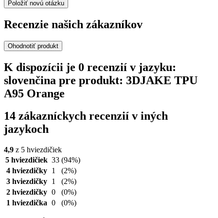
Položiť novú otázku
Recenzie našich zákazníkov
Ohodnotiť produkt
K dispozícii je 0 recenzií v jazyku:
slovenčina pre produkt: 3DJAKE TPU
A95 Orange
14 zákazníckych recenzií v iných
jazykoch
4,9
z 5 hviezdičiek
5 hviezdičiek
33
(94%)
4 hviezdičky
1
(2%)
3 hviezdičky
1
(2%)
2 hviezdičky
0
(0%)
1 hviezdička
0
(0%)