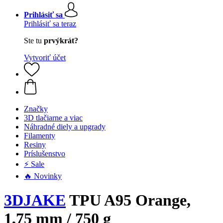
Prihlásiť sa
Prihlásiť sa teraz
Ste tu
prvýkrát?
Vytvoriť účet
Značky
3D tlačiarne a viac
Náhradné diely a upgrady
Filamenty
Resiny
Príslušenstvo
⚡ Sale
🔥 Novinky
3DJAKE
TPU A95 Orange,
1,75 mm / 750 g