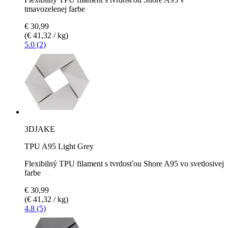
tmavozelenej farbe
€ 30,99
(€ 41,32 / kg)
5.0 (2)
3DJAKE
TPU A95 Light Grey
Flexibilný TPU filament s tvrdosťou Shore A95 vo svetlosivej
farbe
€ 30,99
(€ 41,32 / kg)
4.8 (5)