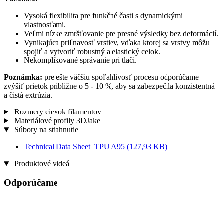
Vysoká flexibilita pre funkčné časti s dynamickými
vlastnosťami.
Veľmi nízke zmršťovanie pre presné výsledky bez deformácií.
Vynikajúca priľnavosť vrstiev, vďaka ktorej sa vrstvy môžu
spojiť a vytvoriť robustný a elastický celok.
Nekomplikované správanie pri tlači.
Poznámka:
pre ešte väčšiu spoľahlivosť procesu odporúčame
zvýšiť prietok približne o 5 - 10 %, aby sa zabezpečila konzistentná
a čistá extrúzia.
Rozmery cievok filamentov
Materiálové profily 3DJake
Súbory na stiahnutie
Technical Data Sheet_TPU A95
(127,93 KB)
Produktové videá
Odporúčame