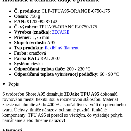
Č. produktu:
CLP-TPUA95-ORANGE-0750-175
Obsah:
750 g
EAN:
9120099287142
Č. výrobcu:
TPUA95-ORANGE-0750-175
Výrobca (značka):
3DJAKE
Priemer:
1,75 mm
Stupeň tvrdosti:
A95
Typ produktu:
flexibilný filament
Farba:
oranžová
Farba RAL:
RAL 2007
Systém:
cievka
Odporúčaná teplota tlače:
200 - 230 °C
Odporúčaná teplota vyhrievacej podložky:
60 - 90 °C
Popis
S tvrdosťou Shore A95 dosahuje
3DJake TPU A95
dokonalú
rovnováhu medzi flexibilitou a rozmerovou stálosťou. Materiál
znesie natiahnutie až do 400 % a spoľahlivo sa vráti do pôvodného
tvaru. Úchyty, tlmiče nárazov, ochranné puzdrá, funkčné
komponenty: TPU A95 si poradí so všetkým, čo vyžaduje pohyb,
namáhanie alebo tlmenie nárazov!
Vlastnosti