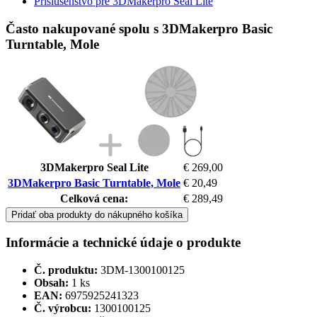
Príslušenstvo pre 3DMakerpro Seal Lite
Často nakupované spolu s 3DMakerpro Basic
Turntable, Mole
3DMakerpro Seal Lite
€ 269,00
3DMakerpro Basic Turntable, Mole
€ 20,49
Celková cena:
€ 289,49
Pridať oba produkty do nákupného košíka
Informácie a technické údaje o produkte
Č. produktu:
3DM-1300100125
Obsah:
1 ks
EAN:
6975925241323
Č. výrobcu:
1300100125