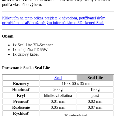
podľa vlastného výberu.
Kliknutím na tento odkaz prejdete k návodom, používateľským
príručkám a ďalším užitočným informáciám o 3D skeneri Seal.
Obsah
1x Seal Lite 3D-Scanner.
1x nabíjačka PD65W.
1x dátový kábel.
Porovnanie Seal a Seal Lite
Seal
Seal Lite
Rozmery
110 x 60 x 35 mm
Hmotnosť
200 g
190 g
Kryt
hliníková zliatina
plast
Presnosť
0,01 mm
0,02 mm
Rozlíšenie
0,05 mm
0,07 mm
Rýchlosť
10 snímok/sek.