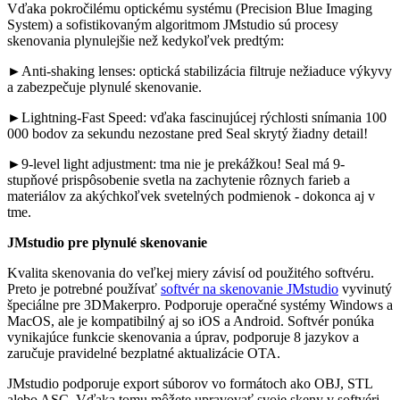
Vďaka pokročilému optickému systému (Precision Blue Imaging
System) a sofistikovaným algoritmom JMstudio sú procesy
skenovania plynulejšie než kedykoľvek predtým:
►Anti-shaking lenses: optická stabilizácia filtruje nežiaduce výkyvy
a zabezpečuje plynulé skenovanie.
►Lightning-Fast Speed: vďaka fascinujúcej rýchlosti snímania 100
000 bodov za sekundu nezostane pred Seal skrytý žiadny detail!
►9-level light adjustment: tma nie je prekážkou! Seal má 9-
stupňové prispôsobenie svetla na zachytenie rôznych farieb a
materiálov za akýchkoľvek svetelných podmienok - dokonca aj v
tme.
JMstudio pre plynulé skenovanie
Kvalita skenovania do veľkej miery závisí od použitého softvéru.
Preto je potrebné používať
softvér na skenovanie JMstudio
vyvinutý
špeciálne pre 3DMakerpro. Podporuje operačné systémy Windows a
MacOS, ale je kompatibilný aj so iOS a Android. Softvér ponúka
vynikajúce funkcie skenovania a úprav, podporuje 8 jazykov a
zaručuje pravidelné bezplatné aktualizácie OTA.
JMstudio podporuje export súborov vo formátoch ako OBJ, STL
alebo ASC. Vďaka tomu môžete upravovať svoje skeny v softvéri