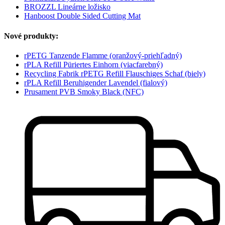
BROZZL Lineárne ložisko
Hanboost Double Sided Cutting Mat
Nové produkty:
rPETG Tanzende Flamme (oranžový-priehľadný)
rPLA Refill Püriertes Einhorn (viacfarebný)
Recycling Fabrik rPETG Refill Flauschiges Schaf (biely)
rPLA Refill Beruhigender Lavendel (fialový)
Prusament PVB Smoky Black (NFC)