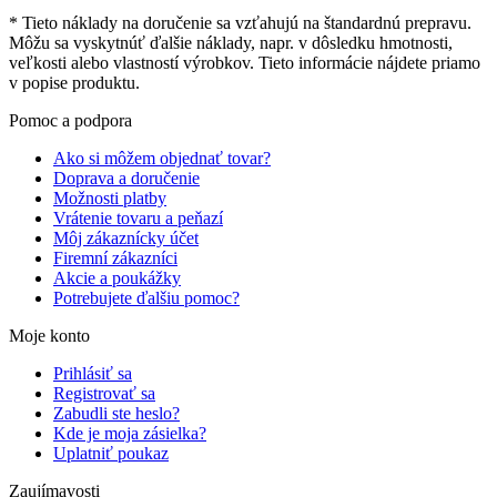
* Tieto náklady na doručenie sa vzťahujú na štandardnú prepravu.
Môžu sa vyskytnúť ďalšie náklady, napr. v dôsledku hmotnosti,
veľkosti alebo vlastností výrobkov. Tieto informácie nájdete priamo
v popise produktu.
Pomoc a podpora
Ako si môžem objednať tovar?
Doprava a doručenie
Možnosti platby
Vrátenie tovaru a peňazí
Môj zákaznícky účet
Firemní zákazníci
Akcie a poukážky
Potrebujete ďalšiu pomoc?
Moje konto
Prihlásiť sa
Registrovať sa
Zabudli ste heslo?
Kde je moja zásielka?
Uplatniť poukaz
Zaujímavosti