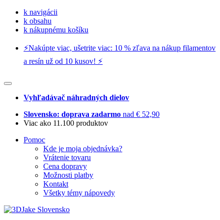
k navigácii
k obsahu
k nákupnému košíku
⚡️Nakúpte viac, ušetrite viac: 10 % zľava na nákup filamentov
a resín už od 10 kusov! ⚡️
Vyhľadávač náhradných dielov
Slovensko: doprava zadarmo
nad € 52,90
Viac ako 11.100 produktov
Pomoc
Kde je moja objednávka?
Vrátenie tovaru
Cena dopravy
Možnosti platby
Kontakt
Všetky témy nápovedy