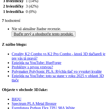
3 hviezdičky
1
(14%)
2 hviezdičky
3
(42%)
1 hviezdička
0
(0%)
7
hodnotení
Nie sú aktuálne žiadne recenzie.
Buďte prvý a ohodnoťte tento produkt.
Z nášho blogu:
Creality K2 Combo vs K2 Pro Combo - ktorá 3D tlačiareň je
pre vás tá pravá?
Epizóda na YouTube: HueForge
Problémy s prvou vrstvou?
Polymaker PolySonic PLA: Rýchla tlač vo vysokej kvalite
Epizóda na YouTube: toto sa stane v roku 2025 v oblasti 3D
tlače
Objavte v obchode 3DJake:
BIQU
Spectrum PLA Metal Bronze
Formfutura Python Flex TPU 98A White