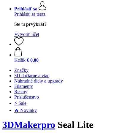
Prihlásiť sa
Prihlásiť sa teraz
Ste tu
prvýkrát?
Vytvoriť účet
Košík
€ 0,00
Značky
3D tlačiarne a viac
Náhradné diely a upgrady
Filamenty
Resiny
Príslušenstvo
⚡ Sale
🔥 Novinky
3DMakerpro
Seal Lite