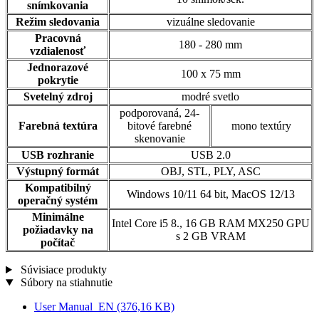
snímkovania
Režim sledovania
vizuálne sledovanie
Pracovná
180 - 280 mm
vzdialenosť
Jednorazové
100 x 75 mm
pokrytie
Svetelný zdroj
modré svetlo
podporovaná, 24-
Farebná textúra
bitové farebné
mono textúry
skenovanie
USB rozhranie
USB 2.0
Výstupný formát
OBJ, STL, PLY, ASC
Kompatibilný
Windows 10/11 64 bit, MacOS 12/13
operačný systém
Minimálne
Intel Core i5 8., 16 GB RAM MX250 GPU
požiadavky na
s 2 GB VRAM
počítač
Súvisiace produkty
Súbory na stiahnutie
User Manual_EN
(376,16 KB)