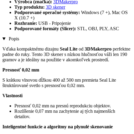
Výrobca (značka):
3DMakerpro
Typ produktu:
3D skener
Podporované operačné systémy:
Windows (7 +), Mac OS
X (10.7 +)
Rozhranie:
USB - Pripojenie
Podporované formáty (Slicer):
STL, OBJ, PLY, ASC
Popis
Vďaka kompaktnému dizajnu
Seal Lite
od
3DMakerpro
perfektne
padne do ruky. Tento 3D skener s nízkou hlučnosťou váži len 190
gramov a je ideálny na použitie v akomkoľvek prostredí.
Presnosť 0,02 mm
S krátkou vlnovou dĺžkou 400 až 500 nm premieta Seal Lite
štruktúrované svetlo s presnosťou 0,02 mm.
Vlastnosti
Presnosť 0,02 mm na presnú reprodukciu objektov.
Rozlíšenie 0,07 mm na zachytenie aj tých najmenších
detailov.
Inteligentné funkcie a algoritmy na plynulé skenovanie