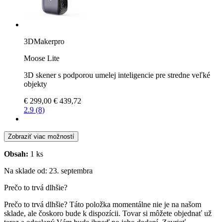
3DMakerpro
Moose Lite
3D skener s podporou umelej inteligencie pre stredne veľké
objekty
€ 299,00
€ 439,72
2.9 (8)
Zobraziť viac možností
Obsah:
1 ks
Na sklade od: 23. septembra
Prečo to trvá dlhšie?
Prečo to trvá dlhšie?
Táto položka momentálne nie je na našom
sklade, ale čoskoro bude k dispozícii. Tovar si môžete objednať už