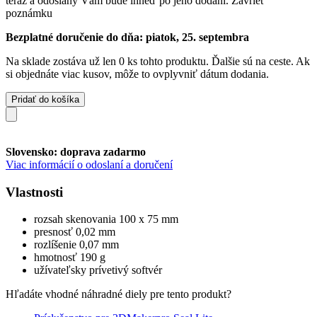
teraz a odoslaný Vám bude ihneď po jeho dodaní.
Zavrieť
poznámku
Bezplatné doručenie do dňa: piatok, 25. septembra
Na sklade zostáva už len 0 ks tohto produktu. Ďalšie sú na ceste. Ak
si objednáte viac kusov, môže to ovplyvniť dátum dodania.
Pridať do košíka
Slovensko: doprava zadarmo
Viac informácií o odoslaní a doručení
Vlastnosti
rozsah skenovania 100 x 75 mm
presnosť 0,02 mm
rozlíšenie 0,07 mm
hmotnosť 190 g
užívateľsky prívetivý softvér
Hľadáte vhodné náhradné diely pre tento produkt?