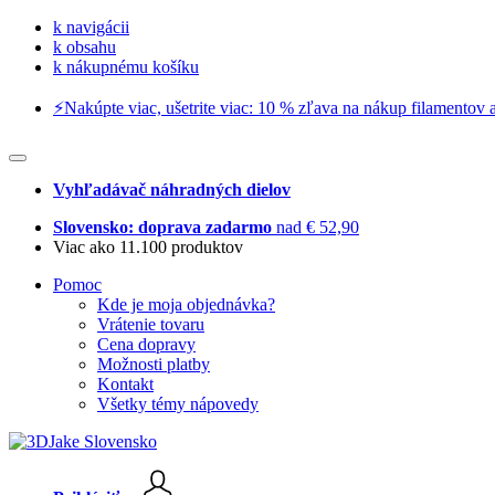
k navigácii
k obsahu
k nákupnému košíku
⚡️Nakúpte viac, ušetrite viac: 10 % zľava na nákup filamentov a
Vyhľadávač náhradných dielov
Slovensko: doprava zadarmo
nad € 52,90
Viac ako 11.100 produktov
Pomoc
Kde je moja objednávka?
Vrátenie tovaru
Cena dopravy
Možnosti platby
Kontakt
Všetky témy nápovedy