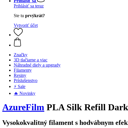
Prihlásiť sa
Prihlásiť sa teraz
Ste tu
prvýkrát?
Vytvoriť účet
Značky
3D tlačiarne a viac
Náhradné diely a upgrady
Filamenty
Resiny
Príslušenstvo
⚡ Sale
🔥 Novinky
AzureFilm
PLA Silk Refill Dark
Vysokokvalitný filament s hodvábnym efek