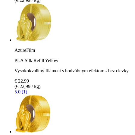
(€ 22,99 / kg)
AzureFilm
PLA Silk Refill Yellow
Vysokokvalitný filament s hodvábnym efektom - bez cievky
€ 22,99
(€ 22,99 / kg)
5.0 (1)