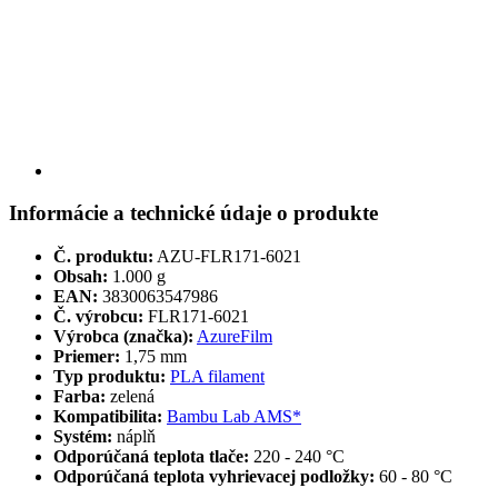
Informácie a technické údaje o produkte
Č. produktu:
AZU-FLR171-6021
Obsah:
1.000 g
EAN:
3830063547986
Č. výrobcu:
FLR171-6021
Výrobca (značka):
AzureFilm
Priemer:
1,75 mm
Typ produktu:
PLA filament
Farba:
zelená
Kompatibilita:
Bambu Lab AMS*
Systém:
náplň
Odporúčaná teplota tlače:
220 - 240 °C
Odporúčaná teplota vyhrievacej podložky:
60 - 80 °C