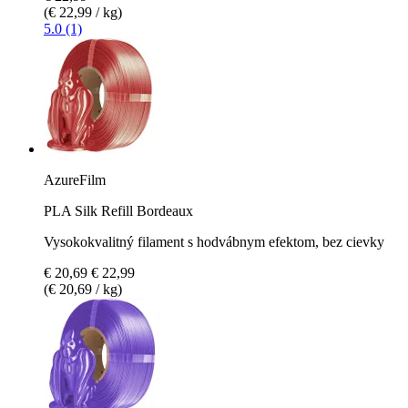
(€ 22,99 / kg)
5.0 (1)
AzureFilm
PLA Silk Refill Bordeaux
Vysokokvalitný filament s hodvábnym efektom, bez cievky
€ 20,69
€ 22,99
(€ 20,69 / kg)