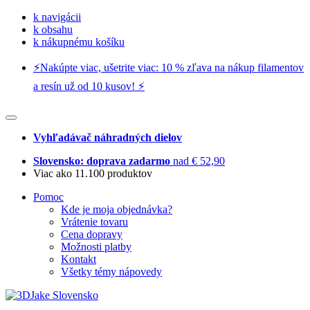
k navigácii
k obsahu
k nákupnému košíku
⚡️Nakúpte viac, ušetrite viac: 10 % zľava na nákup filamentov
a resín už od 10 kusov! ⚡️
Vyhľadávač náhradných dielov
Slovensko: doprava zadarmo
nad € 52,90
Viac ako 11.100 produktov
Pomoc
Kde je moja objednávka?
Vrátenie tovaru
Cena dopravy
Možnosti platby
Kontakt
Všetky témy nápovedy