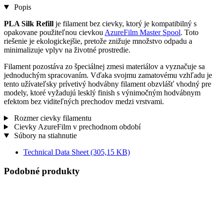
Popis
PLA Silk Refill
je filament bez cievky, ktorý je kompatibilný s
opakovane použiteľnou cievkou
AzureFilm Master Spool
. Toto
riešenie je ekologickejšie, pretože znižuje množstvo odpadu a
minimalizuje vplyv na životné prostredie.
Filament pozostáva zo špeciálnej zmesi materiálov a vyznačuje sa
jednoduchým spracovaním. Vďaka svojmu zamatovému vzhľadu je
tento užívateľsky prívetivý hodvábny filament obzvlášť vhodný pre
modely, ktoré vyžadujú lesklý finish s výnimočným hodvábnym
efektom bez viditeľných prechodov medzi vrstvami.
Rozmer cievky filamentu
Cievky AzureFilm v prechodnom období
Súbory na stiahnutie
Technical Data Sheet
(305,15 KB)
Podobné produkty