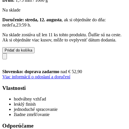
Druh:
1,75 mm / 1000 g
Na sklade
Doručenie: streda, 12. augusta
, ak si objednáte do dňa:
nedeľa,23:59 h
.
Na sklade zostáva už len 11 ks tohto produktu. Ďalšie sú na ceste.
Ak si objednáte viac kusov, môže to ovplyvniť dátum dodania.
Pridať do košíka
Slovensko: doprava zadarmo
nad € 52,90
Viac informácií o odoslaní a doručení
Vlastnosti
hodvábny vzhľad
lesklý finish
jednoduché spracovanie
žiadne zmršťovanie
Odporúčame