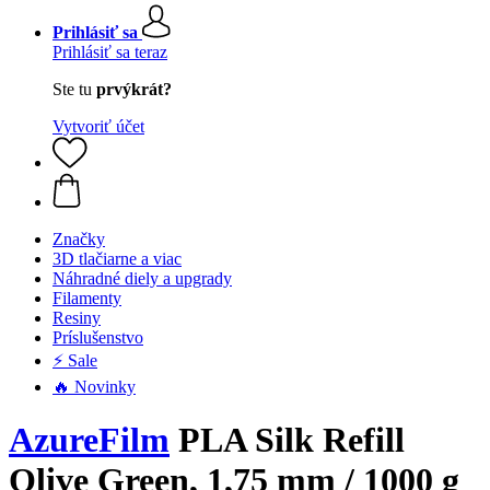
Prihlásiť sa
Prihlásiť sa teraz
Ste tu
prvýkrát?
Vytvoriť účet
Značky
3D tlačiarne a viac
Náhradné diely a upgrady
Filamenty
Resiny
Príslušenstvo
⚡ Sale
🔥 Novinky
AzureFilm
PLA Silk Refill
Olive Green, 1,75 mm / 1000 g