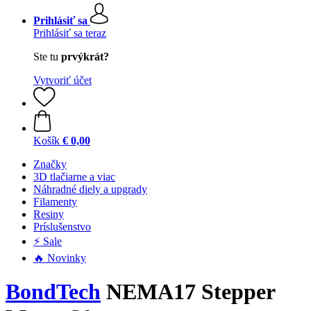
Prihlásiť sa
Prihlásiť sa teraz
Ste tu
prvýkrát?
Vytvoriť účet
Košík
€ 0,00
Značky
3D tlačiarne a viac
Náhradné diely a upgrady
Filamenty
Resiny
Príslušenstvo
⚡ Sale
🔥 Novinky
BondTech
NEMA17 Stepper