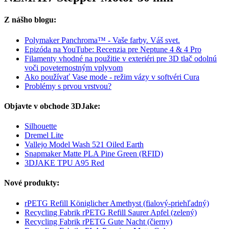
Z nášho blogu:
Polymaker Panchroma™ - Vaše farby. Váš svet.
Epizóda na YouTube: Recenzia pre Neptune 4 & 4 Pro
Filamenty vhodné na použitie v exteriéri pre 3D tlač odolnú
voči poveternostným vplyvom
Ako používať Vase mode - režim vázy v softvéri Cura
Problémy s prvou vrstvou?
Objavte v obchode 3DJake:
Silhouette
Dremel Lite
Vallejo Model Wash 521 Oiled Earth
Snapmaker Matte PLA Pine Green (RFID)
3DJAKE TPU A95 Red
Nové produkty:
rPETG Refill Königlicher Amethyst (fialový-priehľadný)
Recycling Fabrik rPETG Refill Saurer Apfel (zelený)
Recycling Fabrik rPETG Gute Nacht (čierny)