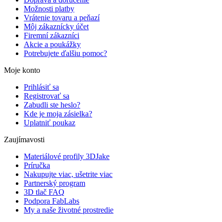
Možnosti platby
Vrátenie tovaru a peňazí
Môj zákaznícky účet
Firemní zákazníci
Akcie a poukážky
Potrebujete ďalšiu pomoc?
Moje konto
Prihlásiť sa
Registrovať sa
Zabudli ste heslo?
Kde je moja zásielka?
Uplatniť poukaz
Zaujímavosti
Materiálové profily 3DJake
Príručka
Nakupujte viac, ušetrite viac
Partnerský program
3D tlač FAQ
Podpora FabLabs
My a naše životné prostredie