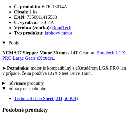
Č. produktu:
BTE-13014A
Obsah:
1 ks
EAN:
7350011415533
Č. výrobcu:
13014A
Výrobca (značka):
BondTech
Typ produktu:
krokový motor
Popis
NEMA17 Stepper Motor 30 mm
- 14T Gear pre
Bondtech LGX
PRO Large Gears eXtruder.
.
►Poznámka:
motor je kompatibilný s eXtrudérom LGX PRO len
v prípade, že sa používa LGX Steel Drive Train.
Súvisiace produkty
Súbory na stiahnutie
Technical Data Sheet
(211,56 KB)
Podobné produkty