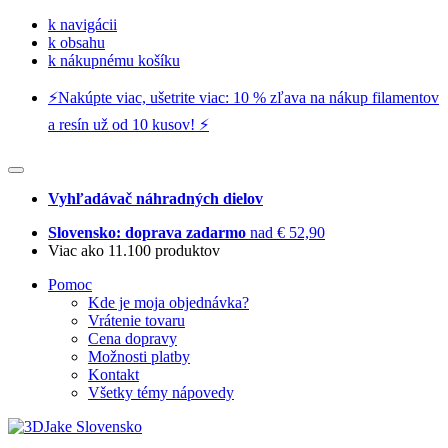
k navigácii
k obsahu
k nákupnému košíku
⚡️Nakúpte viac, ušetrite viac: 10 % zľava na nákup filamentov
a resín už od 10 kusov! ⚡️
Vyhľadávač náhradných dielov
Slovensko: doprava zadarmo
nad € 52,90
Viac ako 11.100 produktov
Pomoc
Kde je moja objednávka?
Vrátenie tovaru
Cena dopravy
Možnosti platby
Kontakt
Všetky témy nápovedy