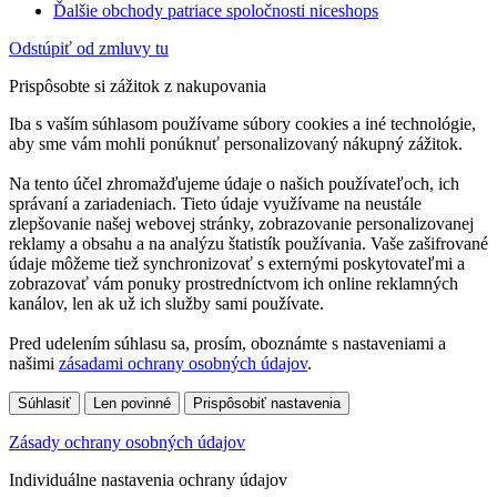
Ďalšie obchody patriace spoločnosti niceshops
Odstúpiť od zmluvy tu
Prispôsobte si zážitok z nakupovania
Iba s vaším súhlasom používame súbory cookies a iné technológie,
aby sme vám mohli ponúknuť personalizovaný nákupný zážitok.
Na tento účel zhromažďujeme údaje o našich používateľoch, ich
správaní a zariadeniach. Tieto údaje využívame na neustále
zlepšovanie našej webovej stránky, zobrazovanie personalizovanej
reklamy a obsahu a na analýzu štatistík používania. Vaše zašifrované
údaje môžeme tiež synchronizovať s externými poskytovateľmi a
zobrazovať vám ponuky prostredníctvom ich online reklamných
kanálov, len ak už ich služby sami používate.
Pred udelením súhlasu sa, prosím, oboznámte s nastaveniami a
našimi
zásadami ochrany osobných údajov
.
Súhlasiť
Len povinné
Prispôsobiť nastavenia
Zásady ochrany osobných údajov
Individuálne nastavenia ochrany údajov