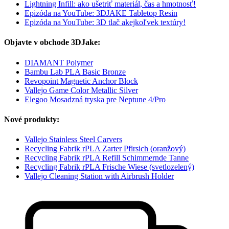
Lightning Infill: ako ušetriť materiál, čas a hmotnosť!
Epizóda na YouTube: 3DJAKE Tabletop Resin
Epizóda na YouTube: 3D tlač akejkoľvek textúry!
Objavte v obchode 3DJake:
DIAMANT Polymer
Bambu Lab PLA Basic Bronze
Revopoint Magnetic Anchor Block
Vallejo Game Color Metallic Silver
Elegoo Mosadzná tryska pre Neptune 4/Pro
Nové produkty:
Vallejo Stainless Steel Carvers
Recycling Fabrik rPLA Zarter Pfirsich (oranžový)
Recycling Fabrik rPLA Refill Schimmernde Tanne
Recycling Fabrik rPLA Frische Wiese (svetlozelený)
Vallejo Cleaning Station with Airbrush Holder