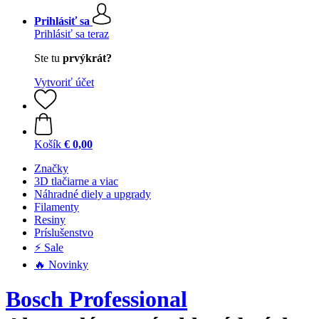
Prihlásiť sa
Prihlásiť sa teraz
Ste tu
prvýkrát?
Vytvoriť účet
Košík
€ 0,00
Značky
3D tlačiarne a viac
Náhradné diely a upgrady
Filamenty
Resiny
Príslušenstvo
⚡ Sale
🔥 Novinky
Bosch Professional