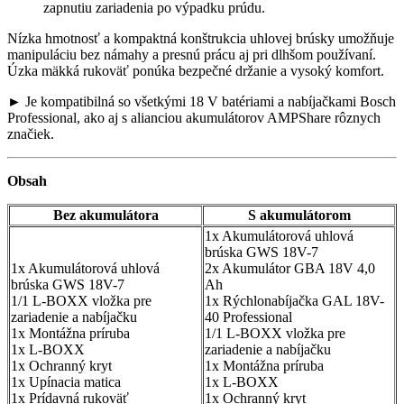
zapnutiu zariadenia po výpadku prúdu.
Nízka hmotnosť a kompaktná konštrukcia uhlovej brúsky umožňuje
manipuláciu bez námahy a presnú prácu aj pri dlhšom používaní.
Úzka mäkká rukoväť ponúka bezpečné držanie a vysoký komfort.
► Je kompatibilná so všetkými 18 V batériami a nabíjačkami Bosch
Professional, ako aj s alianciou akumulátorov AMPShare rôznych
značiek.
Obsah
Bez akumulátora
S akumulátorom
1x Akumulátorová uhlová
brúska GWS 18V-7
1x Akumulátorová uhlová
2x Akumulátor GBA 18V 4,0
brúska GWS 18V-7
Ah
1/1 L-BOXX vložka pre
1x Rýchlonabíjačka GAL 18V-
zariadenie a nabíjačku
40 Professional
1x Montážna príruba
1/1 L-BOXX vložka pre
1x L-BOXX
zariadenie a nabíjačku
1x Ochranný kryt
1x Montážna príruba
1x Upínacia matica
1x L-BOXX
1x Prídavná rukoväť
1x Ochranný kryt