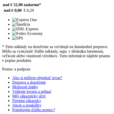
nad € 52,90
zadarmo*
nad € 0,00
€ 6,29
* Tieto náklady na doručenie sa vzťahujú na štandardnú prepravu.
Môžu sa vyskytnúť ďalšie náklady, napr. v dôsledku hmotnosti,
veľkosti alebo vlastností výrobkov. Tieto informácie nájdete priamo
v popise produktu.
Pomoc a podpora
Ako si môžem objednať tovar?
Doprava a doručenie
Možnosti platby
Vrátenie tovaru a peňazí
Môj zákaznícky účet
Firemní zákazníci
Akcie a poukážky
Potrebujete ďalšiu pomoc?