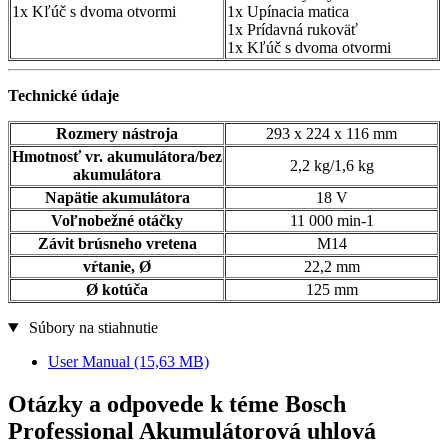
1x Kľúč s dvoma otvormi
1x Upínacia matica
1x Prídavná rukoväť
1x Kľúč s dvoma otvormi
Technické údaje
Rozmery nástroja
293 x 224 x 116 mm
Hmotnosť vr. akumulátora/bez
2,2 kg/1,6 kg
akumulátora
Napätie akumulátora
18 V
Voľnobežné otáčky
11 000 min-1
Závit brúsneho vretena
M14
vŕtanie, Ø
22,2 mm
Ø kotúča
125 mm
Súbory na stiahnutie
User Manual
(15,63 MB)
Otázky a odpovede k téme Bosch
Professional Akumulátorová uhlová