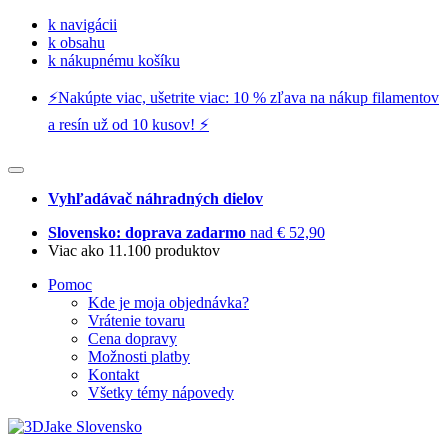
k navigácii
k obsahu
k nákupnému košíku
⚡️Nakúpte viac, ušetrite viac: 10 % zľava na nákup filamentov
a resín už od 10 kusov! ⚡️
Vyhľadávač náhradných dielov
Slovensko: doprava zadarmo
nad € 52,90
Viac ako 11.100 produktov
Pomoc
Kde je moja objednávka?
Vrátenie tovaru
Cena dopravy
Možnosti platby
Kontakt
Všetky témy nápovedy