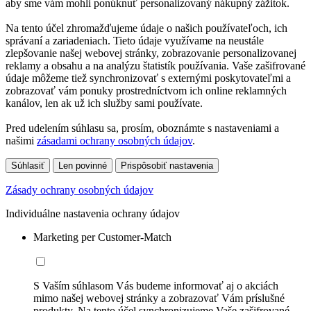
aby sme vám mohli ponúknuť personalizovaný nákupný zážitok.
Na tento účel zhromažďujeme údaje o našich používateľoch, ich
správaní a zariadeniach. Tieto údaje využívame na neustále
zlepšovanie našej webovej stránky, zobrazovanie personalizovanej
reklamy a obsahu a na analýzu štatistík používania. Vaše zašifrované
údaje môžeme tiež synchronizovať s externými poskytovateľmi a
zobrazovať vám ponuky prostredníctvom ich online reklamných
kanálov, len ak už ich služby sami používate.
Pred udelením súhlasu sa, prosím, oboznámte s nastaveniami a
našimi
zásadami ochrany osobných údajov
.
Súhlasiť
Len povinné
Prispôsobiť nastavenia
Zásady ochrany osobných údajov
Individuálne nastavenia ochrany údajov
Marketing per Customer-Match
S Vaším súhlasom Vás budeme informovať aj o akciách
mimo našej webovej stránky a zobrazovať Vám príslušné
produkty. Na tento účel synchronizujeme Vaše zašifrované