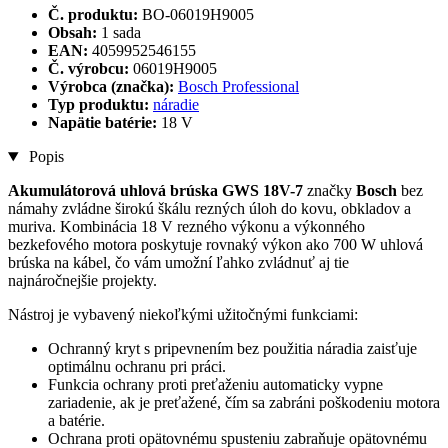
Č. produktu:
BO-06019H9005
Obsah:
1 sada
EAN:
4059952546155
Č. výrobcu:
06019H9005
Výrobca (značka):
Bosch Professional
Typ produktu:
náradie
Napätie batérie:
18 V
Popis
Akumulátorová uhlová brúska GWS 18V-7
značky
Bosch
bez
námahy zvládne širokú škálu rezných úloh do kovu, obkladov a
muriva. Kombinácia 18 V rezného výkonu a výkonného
bezkefového motora poskytuje rovnaký výkon ako 700 W uhlová
brúska na kábel, čo vám umožní ľahko zvládnuť aj tie
najnáročnejšie projekty.
Nástroj je vybavený niekoľkými užitočnými funkciami:
Ochranný kryt s pripevnením bez použitia náradia zaisťuje
optimálnu ochranu pri práci.
Funkcia ochrany proti preťaženiu automaticky vypne
zariadenie, ak je preťažené, čím sa zabráni poškodeniu motora
a batérie.
Ochrana proti opätovnému spusteniu zabraňuje opätovnému