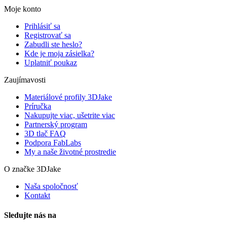
Moje konto
Prihlásiť sa
Registrovať sa
Zabudli ste heslo?
Kde je moja zásielka?
Uplatniť poukaz
Zaujímavosti
Materiálové profily 3DJake
Príručka
Nakupujte viac, ušetrite viac
Partnerský program
3D tlač FAQ
Podpora FabLabs
My a naše životné prostredie
O značke 3DJake
Naša spoločnosť
Kontakt
Sledujte nás na