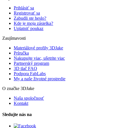
Prihlásiť sa
Registrovať sa
Zabudli ste heslo?
Kde je moja zásielka?
Uplatniť poukaz
Zaujímavosti
Materiálové profily 3DJake
Príručka
Nakupujte viac, ušetrite viac
Partnerský program
3D tlač FAQ
Podpora FabLabs
My a naše životné prostredie
O značke 3DJake
Naša spoločnosť
Kontakt
Sledujte nás na