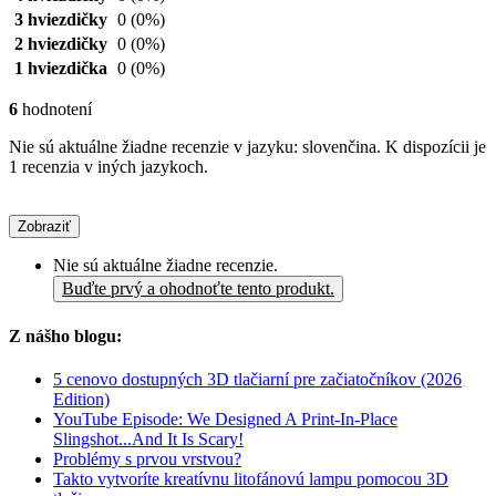
3 hviezdičky
0
(0%)
2 hviezdičky
0
(0%)
1 hviezdička
0
(0%)
6
hodnotení
Nie sú aktuálne žiadne recenzie v jazyku: slovenčina. K dispozícii je
1 recenzia v iných jazykoch.
Zobraziť
Nie sú aktuálne žiadne recenzie.
Buďte prvý a ohodnoťte tento produkt.
Z nášho blogu:
5 cenovo dostupných 3D tlačiarní pre začiatočníkov (2026
Edition)
YouTube Episode: We Designed A Print-In-Place
Slingshot...And It Is Scary!
Problémy s prvou vrstvou?
Takto vytvoríte kreatívnu litofánovú lampu pomocou 3D