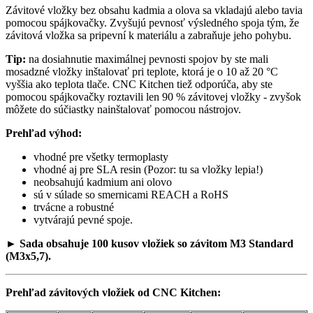
Závitové vložky bez obsahu kadmia a olova sa vkladajú alebo tavia
pomocou spájkovačky. Zvyšujú pevnosť výsledného spoja tým, že
závitová vložka sa pripevní k materiálu a zabraňuje jeho pohybu.
Tip:
na dosiahnutie maximálnej pevnosti spojov by ste mali
mosadzné vložky inštalovať pri teplote, ktorá je o 10 až 20 °C
vyššia ako teplota tlače. CNC Kitchen tiež odporúča, aby ste
pomocou spájkovačky roztavili len 90 % závitovej vložky - zvyšok
môžete do súčiastky nainštalovať pomocou nástrojov.
Prehľad výhod:
vhodné pre všetky termoplasty
vhodné aj pre SLA resin (Pozor: tu sa vložky lepia!)
neobsahujú kadmium ani olovo
sú v súlade so smernicami REACH a RoHS
trvácne a robustné
vytvárajú pevné spoje.
►
Sada obsahuje 100 kusov vložiek so závitom M3 Standard
(M3x5,7).
Prehľad závitových vložiek od CNC Kitchen: