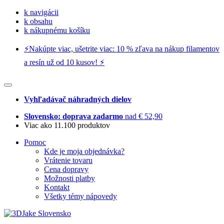
k navigácii
k obsahu
k nákupnému košíku
⚡️Nakúpte viac, ušetrite viac: 10 % zľava na nákup filamentov
a resín už od 10 kusov! ⚡️
Vyhľadávač náhradných dielov
Slovensko: doprava zadarmo
nad € 52,90
Viac ako 11.100 produktov
Pomoc
Kde je moja objednávka?
Vrátenie tovaru
Cena dopravy
Možnosti platby
Kontakt
Všetky témy nápovedy