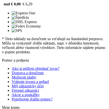
nad € 0,00
€ 6,29
* Tieto náklady na doručenie sa vzťahujú na štandardnú prepravu.
Môžu sa vyskytnúť ďalšie náklady, napr. v dôsledku hmotnosti,
veľkosti alebo vlastností výrobkov. Tieto informácie nájdete priamo
v popise produktu.
Pomoc a podpora
Ako si môžem objednať tovar?
Doprava a doručenie
Možnosti platby
Vrátenie tovaru a peňazí
Môj zákaznícky účet
Firemní zákazníci
Akcie a poukážky
Potrebujete ďalšiu pomoc?
Moje konto