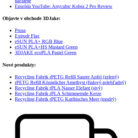
tlačiarne
Epizóda YouTube: Anycubic Kobra 2 Pro Review
Objavte v obchode 3DJake:
Prusa
Extrudr Flax
eSUN PLA+ RGB Blue
eSUN PLA+HS Mustard Green
3DJAKE ecoPLA Pastel Green
Nové produkty:
Recycling Fabrik rPETG Refill Saurer Apfel (zelený)
rPETG Refill Königlicher Amethyst (fialový-priehľadný)
Recycling Fabrik rPLA Nasser Elefant (sivý)
Recycling Fabrik rPLA Schimmernde Kerze
Recycling Fabrik rPETG Karibisches Meer (modrý)