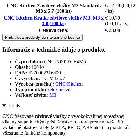
CNC Kitchen Závitové vložky M3 Standard,
€ 12,29
(€ 0,12
M3 x 5,7 (100 ks)
/ ks)
CNC Kitchen Krátke závitové vložky M3, M3 x
€ 10,79
3.0 (100 ks)
(€ 0,11 / ks)
Celková cena:
€ 23,08
Pridať oba produkty do nákupného košíka
Informácie a technické údaje o produkte
Č. produktu:
CNC-X001FCE4M5
Obsah:
100 ks
EAN:
4270002316409
Č. výrobcu:
TC-M3x5.7
Výrobca (značka):
CNC Kitchen
Typ produktu:
železiarstvo
Veľkosť závitu:
M3
Popis
CNC frézované
závitové vložky
z vysokokvalitnej mosadznej
zliatiny sú praktickým príslušenstvom, ktoré premení vaše 3D
vytlačené plastové diely (z PLA, PETG, ABS atď.) na praktické a
všestranné funkčné komponenty.