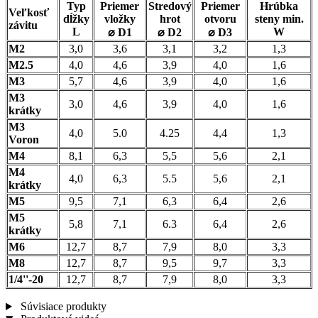
Typ
Priemer
Stredový
Priemer
Hrúbka
Veľkosť
dĺžky
vložky
hrot
otvoru
steny min.
závitu
L
W
⌀ D1
⌀ D2
⌀ D3
M2
3,0
3,6
3,1
3,2
1,3
M2.5
4,0
4,6
3,9
4,0
1,6
M3
5,7
4,6
3,9
4,0
1,6
M3
3,0
4,6
3,9
4,0
1,6
krátky
M3
4,0
5.0
4.25
4,4
1,3
Voron
M4
8,1
6,3
5,5
5,6
2,1
M4
4,0
6,3
5.5
5,6
2,1
krátky
M5
9,5
7,1
6,3
6,4
2,6
M5
5,8
7,1
6.3
6,4
2,6
krátky
M6
12,7
8,7
7,9
8,0
3,3
M8
12,7
8,7
9,5
9,7
3,3
1/4''-20
12,7
8,7
7,9
8,0
3,3
Súvisiace produkty