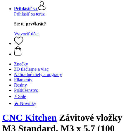
Prihlásiť sa
Prihlásiť sa teraz
Ste tu
prvýkrát?
Vytvoriť účet
Značky
3D tlačiarne a viac
Náhradné diely a upgrady
Filamenty
Resiny
Príslušenstvo
⚡ Sale
🔥 Novinky
CNC Kitchen
Závitové vložky
M3 Standard, M3 x 5,7 (100