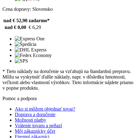
Cena dopravy: Slovensko
nad € 52,90
zadarmo*
nad € 0,00
€ 6,29
* Tieto náklady na doručenie sa vzťahujú na štandardnú prepravu.
Môžu sa vyskytnúť ďalšie náklady, napr. v dôsledku hmotnosti,
veľkosti alebo vlastností výrobkov. Tieto informácie nájdete priamo
v popise produktu.
Pomoc a podpora
Ako si môžem objednať tovar?
Doprava a doručenie
Možnosti platby
Vrátenie tovaru a peňazí
Môj zákaznícky účet
Firemní zákazníci