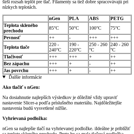
širší rozsah teplôt pre tlač. Filamenty sa tiež dobre spracovávajú pri
nízkych teplotách.
nGen
PLA
ABS
PETG
Teplota skleného
85°C
50°C
100°C
75°C
prechodu
Pevnosť
++
-
+++
+++
220 -
190 -
250 - 260
240 - 260
Teplota tlače
240°C
220°C
°C
°C
Tlačivosť
+++
+++
+
++
Bez zápachu
+++
+
-
++
Jas povrchu
+++
+
-
++
Ďalšie informácie
Ako tlačiť s nGen:
Na dosiahnutie najlepších výsledkov je dôležité vždy upraviť
nastavenie Slicer-a podľa príslušného materiálu. Najdôležitejšie
nastavenia budú vysvetlené nižšie.
Vyhrievaná podložka:
nGen sa najlepšie tlačí na vyhrievanej podložke. iIdeálne je priblížiť
sa teplote skleného prechodu. Preto by sa mala tlačová podložka