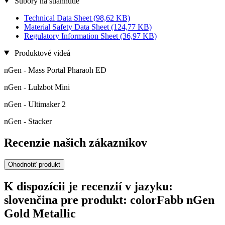
Súbory na stiahnutie
Technical Data Sheet
(98,62 KB)
Material Safety Data Sheet
(124,77 KB)
Regulatory Information Sheet
(36,97 KB)
Produktové videá
nGen - Mass Portal Pharaoh ED
nGen - Lulzbot Mini
nGen - Ultimaker 2
nGen - Stacker
Recenzie našich zákazníkov
Ohodnotiť produkt
K dispozícii je recenzií v jazyku:
slovenčina pre produkt: colorFabb nGen
Gold Metallic