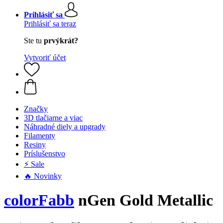
Prihlásiť sa
Prihlásiť sa teraz
Ste tu
prvýkrát?
Vytvoriť účet
Značky
3D tlačiarne a viac
Náhradné diely a upgrady
Filamenty
Resiny
Príslušenstvo
⚡ Sale
🔥 Novinky
colorFabb
nGen Gold Metallic