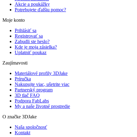
Akcie a poukážky
Potrebujete ďalšiu pomoc?
Moje konto
Prihlásiť sa
Registrovať sa
Zabudli ste heslo?
Kde je moja zásielka?
Uplatniť poukaz
Zaujímavosti
Materiálové profily 3DJake
Príručka
Nakupujte viac, ušetrite viac
Partnerský program
3D tlač FAQ
Podpora FabLabs
My a naše životné prostredie
O značke 3DJake
Naša spoločnosť
Kontakt