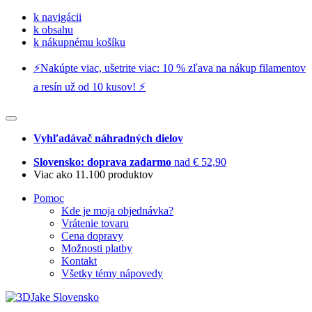
k navigácii
k obsahu
k nákupnému košíku
⚡️Nakúpte viac, ušetrite viac: 10 % zľava na nákup filamentov
a resín už od 10 kusov! ⚡️
Vyhľadávač náhradných dielov
Slovensko: doprava zadarmo
nad € 52,90
Viac ako 11.100 produktov
Pomoc
Kde je moja objednávka?
Vrátenie tovaru
Cena dopravy
Možnosti platby
Kontakt
Všetky témy nápovedy