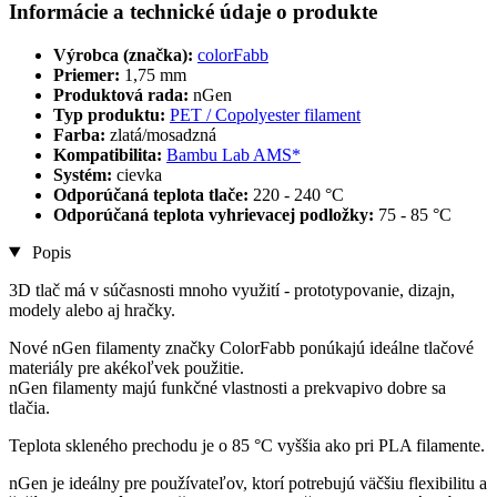
Informácie a technické údaje o produkte
Výrobca (značka):
colorFabb
Priemer:
1,75 mm
Produktová rada:
nGen
Typ produktu:
PET / Copolyester filament
Farba:
zlatá/mosadzná
Kompatibilita:
Bambu Lab AMS*
Systém:
cievka
Odporúčaná teplota tlače:
220 - 240 °C
Odporúčaná teplota vyhrievacej podložky:
75 - 85 °C
Popis
3D tlač má v súčasnosti mnoho využití - prototypovanie, dizajn,
modely alebo aj hračky.
Nové nGen filamenty značky ColorFabb ponúkajú ideálne tlačové
materiály pre akékoľvek použitie.
nGen filamenty majú funkčné vlastnosti a prekvapivo dobre sa
tlačia.
Teplota skleného prechodu je o 85 °C vyššia ako pri PLA filamente.
nGen je ideálny pre používateľov, ktorí potrebujú väčšiu flexibilitu a