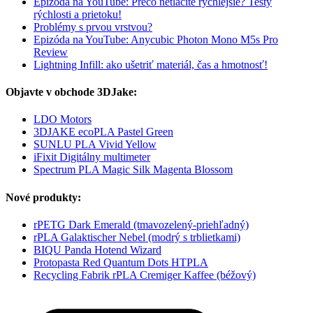
Epizóda na YouTube: Prečo netlačíte rýchlejšie? Testy
rýchlosti a prietoku!
Problémy s prvou vrstvou?
Epizóda na YouTube: Anycubic Photon Mono M5s Pro
Review
Lightning Infill: ako ušetriť materiál, čas a hmotnosť!
Objavte v obchode 3DJake:
LDO Motors
3DJAKE ecoPLA Pastel Green
SUNLU PLA Vivid Yellow
iFixit Digitálny multimeter
Spectrum PLA Magic Silk Magenta Blossom
Nové produkty:
rPETG Dark Emerald (tmavozelený-priehľadný)
rPLA Galaktischer Nebel (modrý s trblietkami)
BIQU Panda Hotend Wizard
Protopasta Red Quantum Dots HTPLA
Recycling Fabrik rPLA Cremiger Kaffee (béžový)