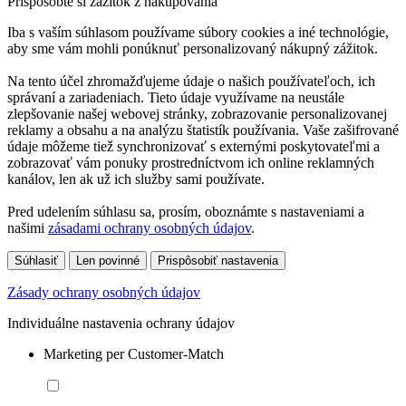
Prispôsobte si zážitok z nakupovania
Iba s vaším súhlasom používame súbory cookies a iné technológie,
aby sme vám mohli ponúknuť personalizovaný nákupný zážitok.
Na tento účel zhromažďujeme údaje o našich používateľoch, ich
správaní a zariadeniach. Tieto údaje využívame na neustále
zlepšovanie našej webovej stránky, zobrazovanie personalizovanej
reklamy a obsahu a na analýzu štatistík používania. Vaše zašifrované
údaje môžeme tiež synchronizovať s externými poskytovateľmi a
zobrazovať vám ponuky prostredníctvom ich online reklamných
kanálov, len ak už ich služby sami používate.
Pred udelením súhlasu sa, prosím, oboznámte s nastaveniami a
našimi
zásadami ochrany osobných údajov
.
Súhlasiť
Len povinné
Prispôsobiť nastavenia
Zásady ochrany osobných údajov
Individuálne nastavenia ochrany údajov
Marketing per Customer-Match