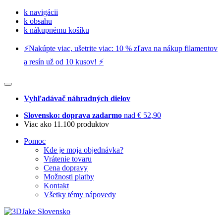
k navigácii
k obsahu
k nákupnému košíku
⚡️Nakúpte viac, ušetrite viac: 10 % zľava na nákup filamentov
a resín už od 10 kusov! ⚡️
Vyhľadávač náhradných dielov
Slovensko: doprava zadarmo
nad € 52,90
Viac ako 11.100 produktov
Pomoc
Kde je moja objednávka?
Vrátenie tovaru
Cena dopravy
Možnosti platby
Kontakt
Všetky témy nápovedy