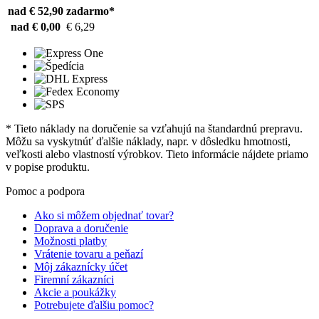
nad € 52,90
zadarmo*
nad € 0,00
€ 6,29
* Tieto náklady na doručenie sa vzťahujú na štandardnú prepravu.
Môžu sa vyskytnúť ďalšie náklady, napr. v dôsledku hmotnosti,
veľkosti alebo vlastností výrobkov. Tieto informácie nájdete priamo
v popise produktu.
Pomoc a podpora
Ako si môžem objednať tovar?
Doprava a doručenie
Možnosti platby
Vrátenie tovaru a peňazí
Môj zákaznícky účet
Firemní zákazníci
Akcie a poukážky
Potrebujete ďalšiu pomoc?