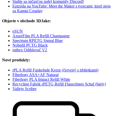
Staňte sa súčasťou našej komunity Discord!
Epizóda na YouTube: Meet the Maker s tvorcami, ktorí stoja
za Kamui Cosplay
Objavte v obchode 3DJake:
eSUN
AzureFilm PLA Refill Champagne
Spectrum RPETG Signal Blue
Nobufil PCTG Black
ruthex Odihlovač V2
Nové produkty:
rPLA Refill Funkelnde Kerze (červený s trblietkami)
Fiberlogy ASA+AF Natural
Fiberlogy PLA Impact Refill White
Recycling Fabrik rPETG Refill Flauschiges Schaf (biely)
Vallejo Scriber