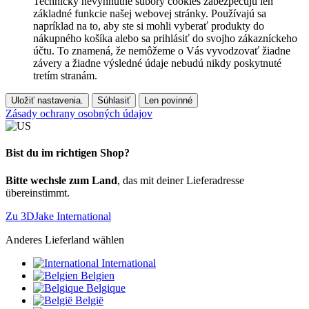
Technicky nevyhnutné súbory cookies zabezpečujú len
základné funkcie našej webovej stránky. Používajú sa
napríklad na to, aby ste si mohli vyberať produkty do
nákupného košíka alebo sa prihlásiť do svojho zákazníckeho
účtu. To znamená, že nemôžeme o Vás vyvodzovať žiadne
závery a žiadne výsledné údaje nebudú nikdy poskytnuté
tretím stranám.
Uložiť nastavenia.
Súhlasiť
Len povinné
Zásady ochrany osobných údajov
Bist du im richtigen Shop?
Bitte wechsle zum Land
, das mit deiner Lieferadresse
übereinstimmt.
Zu 3DJake International
Anderes Lieferland wählen
International
Belgien
Belgique
België