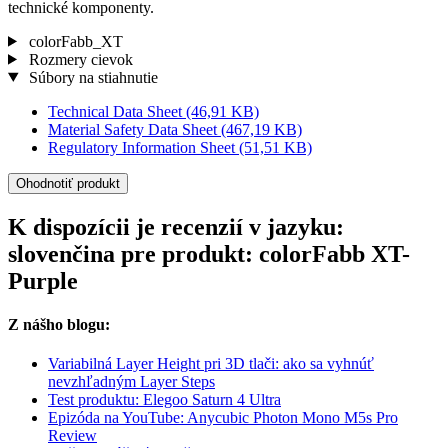
technické komponenty.
colorFabb_XT
Rozmery cievok
Súbory na stiahnutie
Technical Data Sheet
(46,91 KB)
Material Safety Data Sheet
(467,19 KB)
Regulatory Information Sheet
(51,51 KB)
Ohodnotiť produkt
K dispozícii je recenzií v jazyku:
slovenčina pre produkt: colorFabb XT-
Purple
Z nášho blogu:
Variabilná Layer Height pri 3D tlači: ako sa vyhnúť
nevzhľadným Layer Steps
Test produktu: Elegoo Saturn 4 Ultra
Epizóda na YouTube: Anycubic Photon Mono M5s Pro
Review