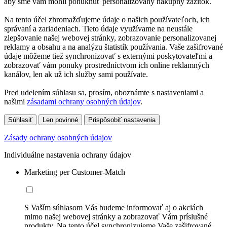
aby sme vám mohli ponúknuť personalizovaný nákupný zážitok.
Na tento účel zhromažďujeme údaje o našich používateľoch, ich
správaní a zariadeniach. Tieto údaje využívame na neustále
zlepšovanie našej webovej stránky, zobrazovanie personalizovanej
reklamy a obsahu a na analýzu štatistík používania. Vaše zašifrované
údaje môžeme tiež synchronizovať s externými poskytovateľmi a
zobrazovať vám ponuky prostredníctvom ich online reklamných
kanálov, len ak už ich služby sami používate.
Pred udelením súhlasu sa, prosím, oboznámte s nastaveniami a
našimi
zásadami ochrany osobných údajov
.
Súhlasiť
Len povinné
Prispôsobiť nastavenia
Zásady ochrany osobných údajov
Individuálne nastavenia ochrany údajov
Marketing per Customer-Match
S Vaším súhlasom Vás budeme informovať aj o akciách
mimo našej webovej stránky a zobrazovať Vám príslušné
produkty. Na tento účel synchronizujeme Vaše zašifrované