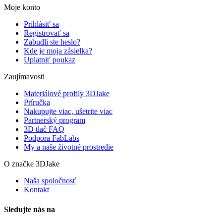
Moje konto
Prihlásiť sa
Registrovať sa
Zabudli ste heslo?
Kde je moja zásielka?
Uplatniť poukaz
Zaujímavosti
Materiálové profily 3DJake
Príručka
Nakupujte viac, ušetrite viac
Partnerský program
3D tlač FAQ
Podpora FabLabs
My a naše životné prostredie
O značke 3DJake
Naša spoločnosť
Kontakt
Sledujte nás na