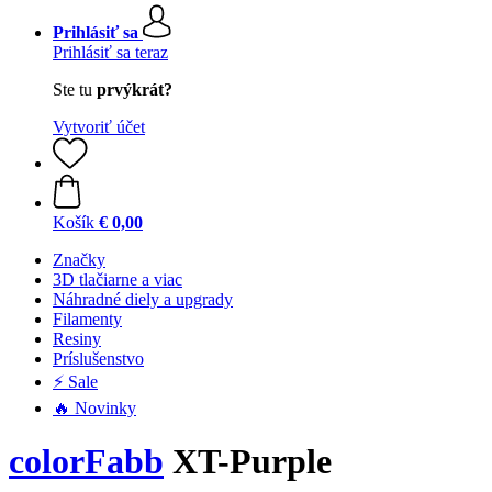
Prihlásiť sa
Prihlásiť sa teraz
Ste tu
prvýkrát?
Vytvoriť účet
Košík
€ 0,00
Značky
3D tlačiarne a viac
Náhradné diely a upgrady
Filamenty
Resiny
Príslušenstvo
⚡ Sale
🔥 Novinky
colorFabb
XT-Purple