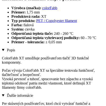
Výrobca (značka):
colorFabb
Priemer:
1,75 mm
Produktová rada:
XT
Typ produktu:
PET / Copolyester filament
Farba:
fialová
Systém:
cievka
Odporúčaná teplota tlače:
240 - 260 °C
Odporúčaná teplota vyhrievacej podložky:
60 - 70 °C
Priemer - tolerancia:
± 0,05 mm
Popis
ColorFabb XT umožňuje používateľom tlačiť 3D funkčné
komponenty.
Počas vývoja ColorFabb XT sa špeciálne testovala funkčnosť,
tlačiteľnosť a bezpečnosť.
Vysoká pevnosť a tuhosť, spracovanie bez zápachu a vysoká
teplotná odolnosť patria medzi vlastnosti, ktoré definujú XT
filamenty firmy colorFabb.
Ďalšie informácie
Pre skúsených používateľov, ktorí chcú vytvárať funkčné a