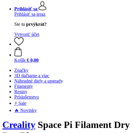
Prihlásiť sa
Prihlásiť sa teraz
Ste tu
prvýkrát?
Vytvoriť účet
Košík
€ 0,00
Značky
3D tlačiarne a viac
Náhradné diely a upgrady
Filamenty
Resiny
Príslušenstvo
⚡ Sale
🔥 Novinky
Creality
Space Pi Filament Dry