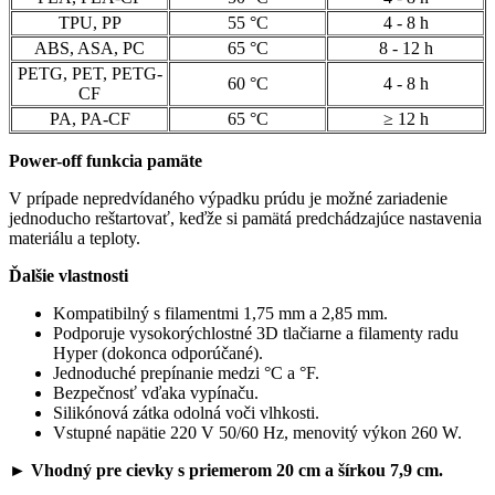
TPU, PP
55 °C
4 - 8 h
ABS, ASA, PC
65 °C
8 - 12 h
PETG, PET, PETG-
60 °C
4 - 8 h
CF
PA, PA-CF
65 °C
≥ 12 h
Power-off funkcia pamäte
V prípade nepredvídaného výpadku prúdu je možné zariadenie
jednoducho reštartovať, keďže si pamätá predchádzajúce nastavenia
materiálu a teploty.
Ďalšie vlastnosti
Kompatibilný s filamentmi 1,75 mm a 2,85 mm.
Podporuje vysokorýchlostné 3D tlačiarne a filamenty radu
Hyper (dokonca odporúčané).
Jednoduché prepínanie medzi °C a °F.
Bezpečnosť vďaka vypínaču.
Silikónová zátka odolná voči vlhkosti.
Vstupné napätie 220 V 50/60 Hz, menovitý výkon 260 W.
► Vhodný pre cievky s priemerom 20 cm a šírkou 7,9 cm.