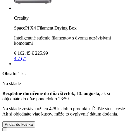
Creality
SpacePi X4 Filament Drying Box
Inteligentné sušenie filamentov s dvoma nezávislými
komorami
€ 162,45
€ 225,99
4.7 (7)
Obsah:
1 ks
Na sklade
Bezplatné doručenie do dňa: štvrtok, 13. augusta
, ak si
objednáte do dňa:
pondelok o 23:59
.
Na sklade zostáva už len 428 ks tohto produktu. Ďalšie sú na ceste.
Ak si objednáte viac kusov, môže to ovplyvniť dátum dodania.
Pridať do košíka