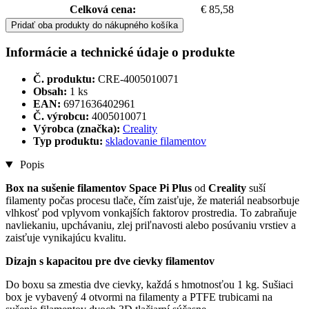
Celková cena:
€ 85,58
Pridať oba produkty do nákupného košíka
Informácie a technické údaje o produkte
Č. produktu:
CRE-4005010071
Obsah:
1 ks
EAN:
6971636402961
Č. výrobcu:
4005010071
Výrobca (značka):
Creality
Typ produktu:
skladovanie filamentov
Popis
Box na sušenie filamentov Space Pi Plus
od
Creality
suší
filamenty počas procesu tlače, čím zaisťuje, že materiál neabsorbuje
vlhkosť pod vplyvom vonkajších faktorov prostredia. To zabraňuje
navliekaniu, upchávaniu, zlej priľnavosti alebo posúvaniu vrstiev a
zaisťuje vynikajúcu kvalitu.
Dizajn s kapacitou pre dve cievky filamentov
Do boxu sa zmestia dve cievky, každá s hmotnosťou 1 kg. Sušiaci
box je vybavený 4 otvormi na filamenty a PTFE trubicami na