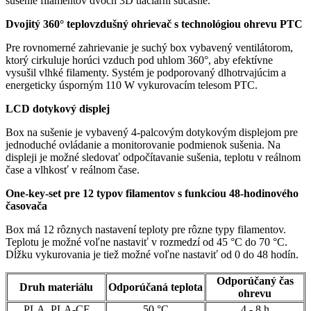
sušenie filamentov dvoch 3D tlačiarní súčasne.
Dvojitý 360° teplovzdušný ohrievač s technológiou ohrevu PTC
Pre rovnomerné zahrievanie je suchý box vybavený ventilátorom,
ktorý cirkuluje horúci vzduch pod uhlom 360°, aby efektívne
vysušil vlhké filamenty. Systém je podporovaný dlhotrvajúcim a
energeticky úsporným 110 W vykurovacím telesom PTC.
LCD dotykový displej
Box na sušenie je vybavený 4-palcovým dotykovým displejom pre
jednoduché ovládanie a monitorovanie podmienok sušenia. Na
displeji je možné sledovať odpočítavanie sušenia, teplotu v reálnom
čase a vlhkosť v reálnom čase.
One-key-set pre 12 typov filamentov s funkciou 48-hodinového
časovača
Box má 12 rôznych nastavení teploty pre rôzne typy filamentov.
Teplotu je možné voľne nastaviť v rozmedzí od 45 °C do 70 °C.
Dĺžku vykurovania je tiež možné voľne nastaviť od 0 do 48 hodín.
Odporúčaný čas
Druh materiálu
Odporúčaná teplota
ohrevu
PLA, PLA-CF
50 °C
4 - 8 h