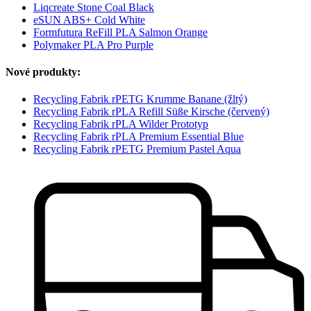
Liqcreate Stone Coal Black
eSUN ABS+ Cold White
Formfutura ReFill PLA Salmon Orange
Polymaker PLA Pro Purple
Nové produkty:
Recycling Fabrik rPETG Krumme Banane (žltý)
Recycling Fabrik rPLA Refill Süße Kirsche (červený)
Recycling Fabrik rPLA Wilder Prototyp
Recycling Fabrik rPLA Premium Essential Blue
Recycling Fabrik rPETG Premium Pastel Aqua