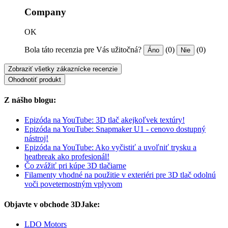
Company
OK
Bola táto recenzia pre Vás užitočná?
(0)
(0)
Áno
Nie
Zobraziť všetky zákaznícke recenzie
Ohodnotiť produkt
Z nášho blogu:
Epizóda na YouTube: 3D tlač akejkoľvek textúry!
Epizóda na YouTube: Snapmaker U1 - cenovo dostupný
nástroj!
Epizóda na YouTube: Ako vyčistiť a uvoľniť trysku a
heatbreak ako profesionál!
Čo zvážiť pri kúpe 3D tlačiarne
Filamenty vhodné na použitie v exteriéri pre 3D tlač odolnú
voči poveternostným vplyvom
Objavte v obchode 3DJake:
LDO Motors