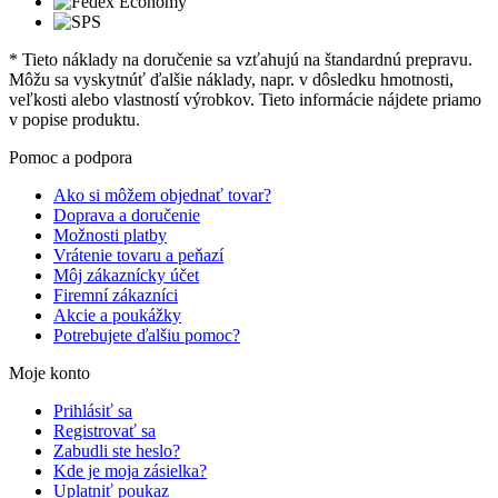
* Tieto náklady na doručenie sa vzťahujú na štandardnú prepravu.
Môžu sa vyskytnúť ďalšie náklady, napr. v dôsledku hmotnosti,
veľkosti alebo vlastností výrobkov. Tieto informácie nájdete priamo
v popise produktu.
Pomoc a podpora
Ako si môžem objednať tovar?
Doprava a doručenie
Možnosti platby
Vrátenie tovaru a peňazí
Môj zákaznícky účet
Firemní zákazníci
Akcie a poukážky
Potrebujete ďalšiu pomoc?
Moje konto
Prihlásiť sa
Registrovať sa
Zabudli ste heslo?
Kde je moja zásielka?
Uplatniť poukaz