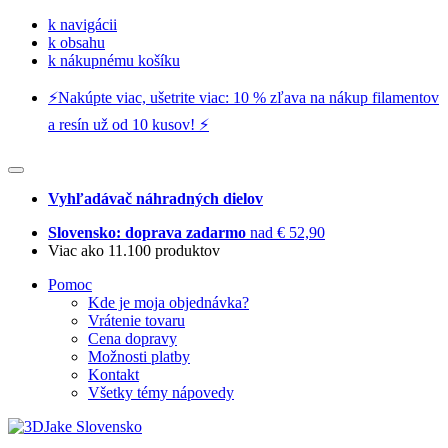
k navigácii
k obsahu
k nákupnému košíku
⚡️Nakúpte viac, ušetrite viac: 10 % zľava na nákup filamentov
a resín už od 10 kusov! ⚡️
Vyhľadávač náhradných dielov
Slovensko: doprava zadarmo
nad € 52,90
Viac ako 11.100 produktov
Pomoc
Kde je moja objednávka?
Vrátenie tovaru
Cena dopravy
Možnosti platby
Kontakt
Všetky témy nápovedy