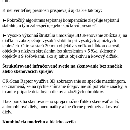
mm.
K neuveriteľnej presnosti prispievajú aj ďalšie faktory:
►Pokročilý algoritmus teplotnej kompenzácie zlepšuje teplotnú
stabilitu, a tým zabezpečuje jeho špičkovú presnosť.
►Vysoko výkonná štruktúra umožňuje 3D skenovanie zblízka aj na
diaľku a zabezpečuje vysokú stabilitu pri vysokých aj nízkych
teplotách. O to sa stará 20 mm objektív s veľkou hĺbkou ostrosti,
objektív s nízkym skreslením (so skreslením < 5 ‰), sklenený
objektív s 9 šošovkami, ako aj tubus objektívu a kovový držiak.
Štruktúrované infračervené svetlo na skenovanie bez značiek
alebo skenovacích sprejov
CR-Scan Raptor využíva 3D zobrazovanie so speckle matchingom,
čo znamená, že na rýchle snímanie údajov nie sú potrebné značky, a
to ani v prípade detailných dielov a zložitých obrobkov.
I bez použitia skenovacieho spreja možno ľahko skenovať autá,
automobilové diely, pneumatiky a iné čierne predmety a kovové
diely.
Kombinácia modrého a bieleho svetla