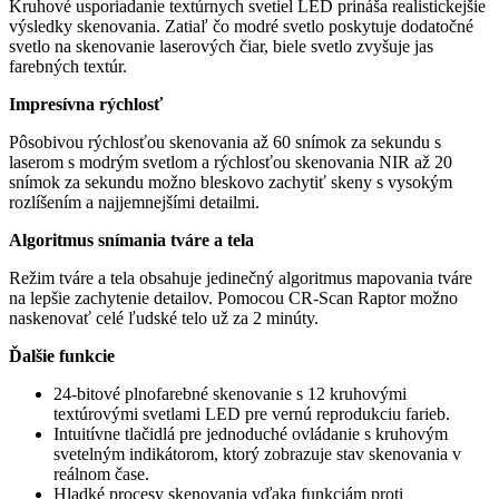
Kruhové usporiadanie textúrnych svetiel LED prináša realistickejšie
výsledky skenovania. Zatiaľ čo modré svetlo poskytuje dodatočné
svetlo na skenovanie laserových čiar, biele svetlo zvyšuje jas
farebných textúr.
Impresívna rýchlosť
Pôsobivou rýchlosťou skenovania až 60 snímok za sekundu s
laserom s modrým svetlom a rýchlosťou skenovania NIR až 20
snímok za sekundu možno bleskovo zachytiť skeny s vysokým
rozlíšením a najjemnejšími detailmi.
Algoritmus snímania tváre a tela
Režim tváre a tela obsahuje jedinečný algoritmus mapovania tváre
na lepšie zachytenie detailov. Pomocou CR-Scan Raptor možno
naskenovať celé ľudské telo už za 2 minúty.
Ďalšie funkcie
24-bitové plnofarebné skenovanie s 12 kruhovými
textúrovými svetlami LED pre vernú reprodukciu farieb.
Intuitívne tlačidlá pre jednoduché ovládanie s kruhovým
svetelným indikátorom, ktorý zobrazuje stav skenovania v
reálnom čase.
Hladké procesy skenovania vďaka funkciám proti