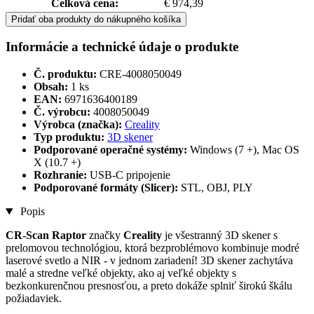
Celková cena:
€ 974,39
Pridať oba produkty do nákupného košíka
Informácie a technické údaje o produkte
Č. produktu:
CRE-4008050049
Obsah:
1 ks
EAN:
6971636400189
Č. výrobcu:
4008050049
Výrobca (značka):
Creality
Typ produktu:
3D skener
Podporované operačné systémy:
Windows (7 +), Mac OS
X (10.7 +)
Rozhranie:
USB-C pripojenie
Podporované formáty (Slicer):
STL, OBJ, PLY
Popis
CR-Scan Raptor
značky
Creality
je všestranný 3D skener s
prelomovou technológiou, ktorá bezproblémovo kombinuje modré
laserové svetlo a NIR - v jednom zariadení! 3D skener zachytáva
malé a stredne veľké objekty, ako aj veľké objekty s
bezkonkurenčnou presnosťou, a preto dokáže splniť širokú škálu
požiadaviek.