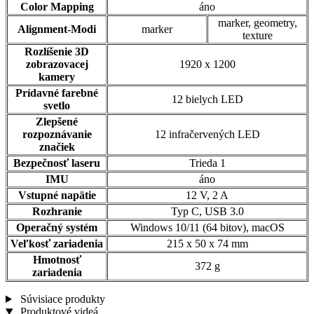
Color Mapping
áno
marker, geometry,
Alignment-Modi
marker
texture
Rozlíšenie 3D
zobrazovacej
1920 x 1200
kamery
Prídavné farebné
12 bielych LED
svetlo
Zlepšené
rozpoznávanie
12 infračervených LED
značiek
Bezpečnosť laseru
Trieda 1
IMU
áno
Vstupné napätie
12 V, 2 A
Rozhranie
Typ C, USB 3.0
Operačný systém
Windows 10/11 (64 bitov), macOS
Veľkosť zariadenia
215 x 50 x 74 mm
Hmotnosť
372 g
zariadenia
Súvisiace produkty
Produktové videá