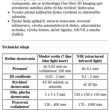
rozmazaniu, ako je technológia One-Shot 3D Imaging (pre
prirodzenú stabilitu) alebo rýchla rýchlosť sledovania.
Vysoko presná kalibračná doska vyrobená zo skleneného
substrátu.
Široká škála aplikácií: meracie testovanie, reverzné
inžinierstvo, výroba automobilových dielov, zdravotnícka
technika, výroba foriem, akčné figúrky, AR/VR a mnoho
ďalších.
Technické údaje
Modré svetlo (7-line
NIR (structured
Režim skenovania
blue light laser)
infrared light)
do 0,02 mm na
Presnosť
do 0,1 mm
vzdialenosť 100 mm
3D rozlíšenie
0,02 - 2 mm
0,1 - 2 mm
Rýchlosť
Až 60 snímok za
až 20 fps
skenovania
sekundu
Min. plocha
5 x 5 x 5 mm
150 x 150 x 150 mm
skenovania
Pracovná
150 - 400 mm
170 - 1000 mm
vzdialenosť