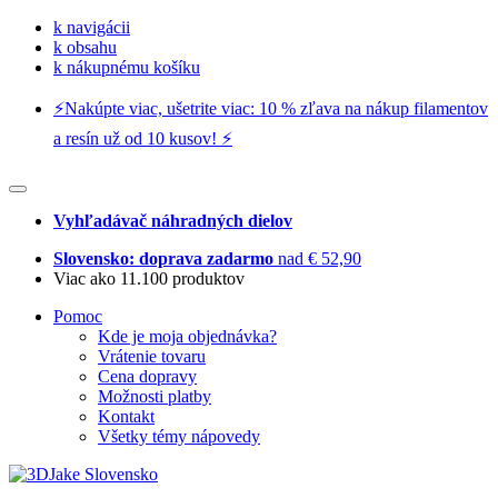
k navigácii
k obsahu
k nákupnému košíku
⚡️Nakúpte viac, ušetrite viac: 10 % zľava na nákup filamentov
a resín už od 10 kusov! ⚡️
Vyhľadávač náhradných dielov
Slovensko: doprava zadarmo
nad € 52,90
Viac ako 11.100 produktov
Pomoc
Kde je moja objednávka?
Vrátenie tovaru
Cena dopravy
Možnosti platby
Kontakt
Všetky témy nápovedy