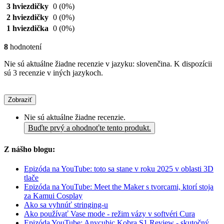
3 hviezdičky
0
(0%)
2 hviezdičky
0
(0%)
1 hviezdička
0
(0%)
8
hodnotení
Nie sú aktuálne žiadne recenzie v jazyku: slovenčina. K dispozícii
sú 3 recenzie v iných jazykoch.
Zobraziť
Nie sú aktuálne žiadne recenzie.
Buďte prvý a ohodnoťte tento produkt.
Z nášho blogu:
Epizóda na YouTube: toto sa stane v roku 2025 v oblasti 3D
tlače
Epizóda na YouTube: Meet the Maker s tvorcami, ktorí stoja
za Kamui Cosplay
Ako sa vyhnúť stringing-u
Ako používať Vase mode - režim vázy v softvéri Cura
Epizóda YouTube: Anycubic Kobra S1 Review - skutočný