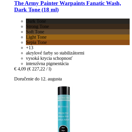
The Army Painter
Warpaints Fanatic Wash,
Dark Tone (18 ml)
Dark Tone
Strong Tone
Soft Tone
Light Tone
Sepia Tone
+13
akrylové farby so stabilizátormi
vysoká krycia schopnosť
intenzívna pigmentácia
€ 4,09
(€ 227,22 / l)
Doručenie do 12. augusta