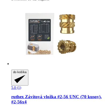
do košíka
5.0 (1)
ruthex
Závitová vložka #2-​56 UNC (70 kusov),
#2-​56x4