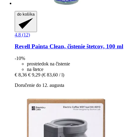
do košíka
4.8 (12)
Revell
Painta Clean, čistenie štetcov, 100 ml
-10%
prostriedok na čistenie
na štetce
€ 8,36
€ 9,29
(€ 83,60 / l)
Doručenie do 12. augusta