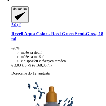
do košíka
5.0 (1)
Revell
Aqua Color -​ Reed Green Semi-​Gloss, 18
ml
-20%
môže sa riediť
môže sa miešať
k dispozícii v rôznych farbách
€ 3,03
€ 3,79
(€ 168,33 / l)
Doručenie do 12. augusta