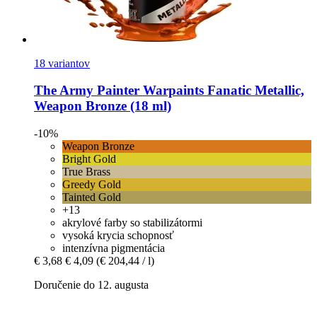
18 variantov
The Army Painter
Warpaints Fanatic Metallic,
Weapon Bronze (18 ml)
-10%
Weapon Bronze
Bright Gold
True Brass
Greedy Gold
Tainted Gold
+13
akrylové farby so stabilizátormi
vysoká krycia schopnosť
intenzívna pigmentácia
€ 3,68
€ 4,09
(€ 204,44 / l)
Doručenie do 12. augusta