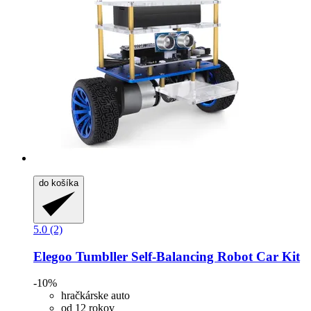
do košíka
5.0 (2)
Elegoo
Tumbller Self-​Balancing Robot Car Kit
-10%
hračkárske auto
od 12 rokov