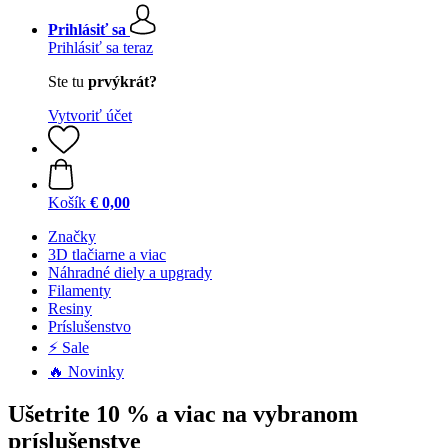
Prihlásiť sa
Prihlásiť sa teraz
Ste tu
prvýkrát?
Vytvoriť účet
Košík
€ 0,00
Značky
3D tlačiarne a viac
Náhradné diely a upgrady
Filamenty
Resiny
Príslušenstvo
⚡ Sale
🔥 Novinky
Ušetrite 10 % a viac na vybranom
príslušenstve