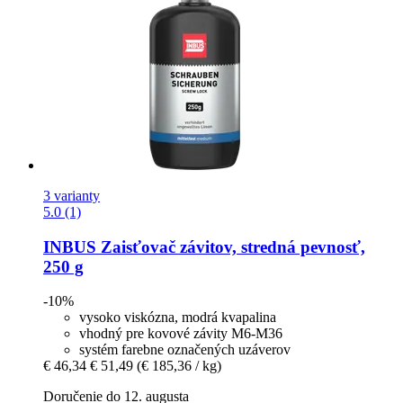
3 varianty
5.0 (1)
INBUS
Zaisťovač závitov, stredná pevnosť,
250 g
-10%
vysoko viskózna, modrá kvapalina
vhodný pre kovové závity M6-M36
systém farebne označených uzáverov
€ 46,34
€ 51,49
(€ 185,36 / kg)
Doručenie do 12. augusta