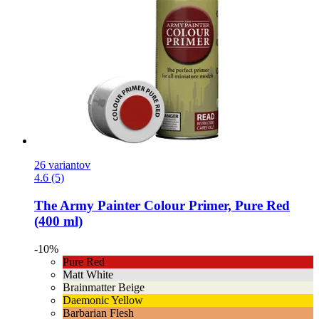
26 variantov
4.6 (5)
The Army Painter
Colour Primer, Pure Red
(400 ml)
-10%
Pure Red
Matt White
Brainmatter Beige
Daemonic Yellow
Barbarian Flesh