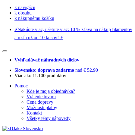
k navigácii
k obsahu
k nákupnému košíku
⚡️Nakúpte viac, ušetrite viac: 10 % zľava na nákup filamentov
a resín už od 10 kusov! ⚡️
Vyhľadávač náhradných dielov
Slovensko: doprava zadarmo
nad € 52,90
Viac ako 11.100 produktov
Pomoc
Kde je moja objednávka?
Vrátenie tovaru
Cena dopravy
Možnosti platby
Kontakt
Všetky témy nápovedy