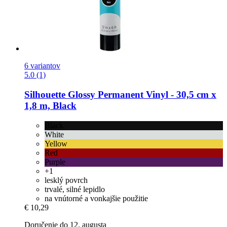
6 variantov
5.0 (1)
Silhouette
Glossy Permanent Vinyl -​ 30,5 cm x
1,8 m, Black
Black
White
Yellow
Red
Purple
+1
lesklý povrch
trvalé, silné lepidlo
na vnútorné a vonkajšie použitie
€ 10,29
Doručenie do 12. augusta