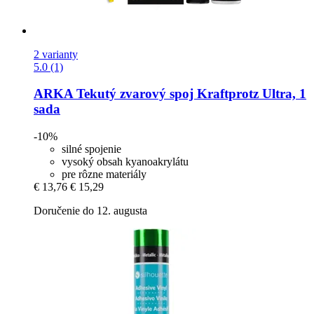
2 varianty
5.0 (1)
ARKA
Tekutý zvarový spoj Kraftprotz Ultra, 1
sada
-10%
silné spojenie
vysoký obsah kyanoakrylátu
pre rôzne materiály
€ 13,76
€ 15,29
Doručenie do 12. augusta