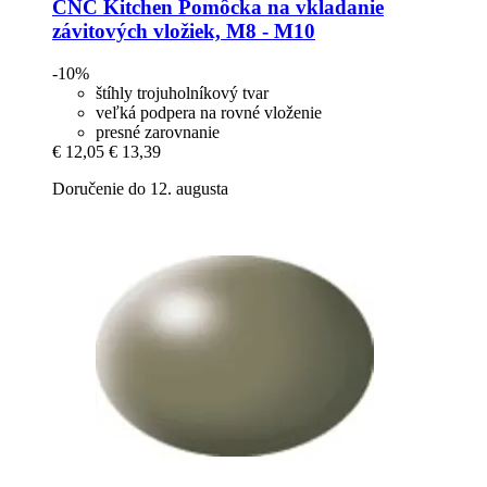
CNC Kitchen
Pomôcka na vkladanie
závitových vložiek, M8 -​ M10
-10%
štíhly trojuholníkový tvar
veľká podpera na rovné vloženie
presné zarovnanie
€ 12,05
€ 13,39
Doručenie do 12. augusta