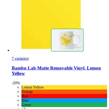
7 variantov
Bambu Lab
Matte Removable Vinyl, Lemon
Yellow
-20%
Lemon Yellow
Orange
Red
Blue
Green