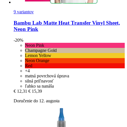
9 variantov
Bambu Lab
Matte Heat Transfer Vinyl Sheet,
Neon Pink
-20%
Neon Pink
Champagne Gold
Lemon Yellow
Neon Orange
Red
+4
matná povrchová úprava
silná priľnavosť
ľahko sa nanáša
€ 12,31
€ 15,39
Doručenie do 12. augusta