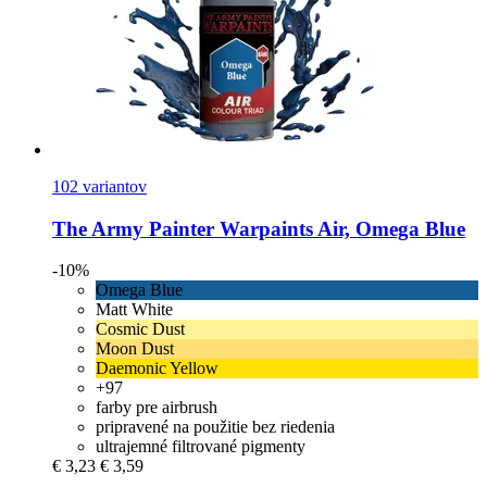
102 variantov
The Army Painter
Warpaints Air, Omega Blue
-10%
Omega Blue
Matt White
Cosmic Dust
Moon Dust
Daemonic Yellow
+97
farby pre airbrush
pripravené na použitie bez riedenia
ultrajemné filtrované pigmenty
€ 3,23
€ 3,59