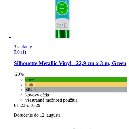
3 varianty
5.0 (1)
Silhouette
Metallic Vinyl -​ 22,9 cm x 3 m, Green
-20%
Green
Gold
Silver
kovový efekt
všestranné možnosti použitia
€ 8,23
€ 10,29
Doručenie do 12. augusta