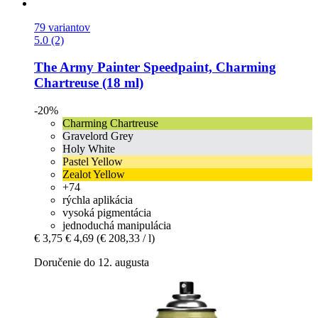
79 variantov
5.0 (2)
The Army Painter
Speedpaint, Charming
Chartreuse (18 ml)
-20%
Charming Chartreuse
Gravelord Grey
Holy White
Pastel Yellow
Zealot Yellow
+74
rýchla aplikácia
vysoká pigmentácia
jednoduchá manipulácia
€ 3,75
€ 4,69
(€ 208,33 / l)
Doručenie do 12. augusta