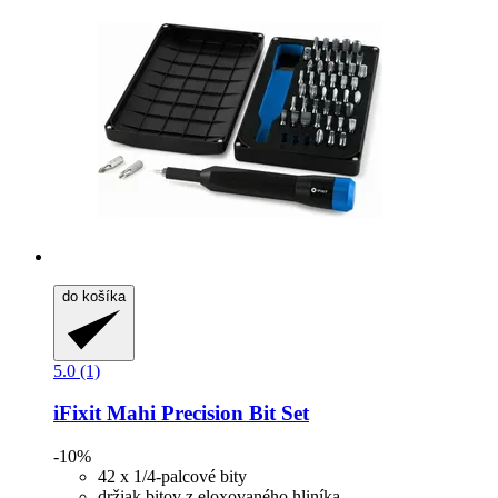
do košíka
5.0 (1)
iFixit
Mahi Precision Bit Set
-10%
42 x 1/4-palcové bity
držiak bitov z eloxovaného hliníka