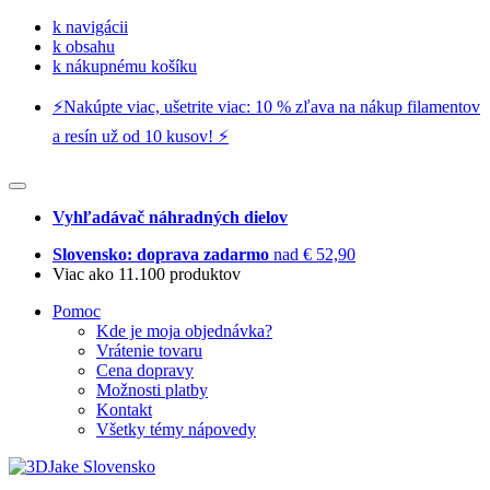
k navigácii
k obsahu
k nákupnému košíku
⚡️Nakúpte viac, ušetrite viac: 10 % zľava na nákup filamentov
a resín už od 10 kusov! ⚡️
Vyhľadávač náhradných dielov
Slovensko: doprava zadarmo
nad € 52,90
Viac ako 11.100 produktov
Pomoc
Kde je moja objednávka?
Vrátenie tovaru
Cena dopravy
Možnosti platby
Kontakt
Všetky témy nápovedy