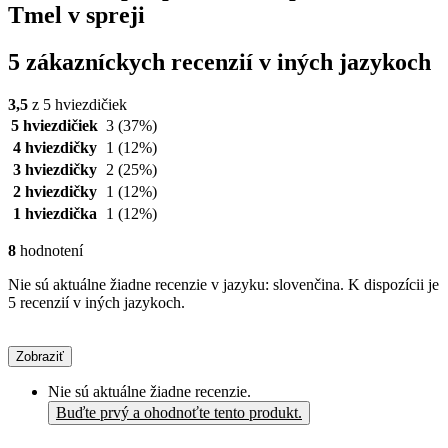
Tmel v spreji
5 zákazníckych recenzií v iných jazykoch
3,5
z 5 hviezdičiek
5 hviezdičiek
3
(37%)
4 hviezdičky
1
(12%)
3 hviezdičky
2
(25%)
2 hviezdičky
1
(12%)
1 hviezdička
1
(12%)
8
hodnotení
Nie sú aktuálne žiadne recenzie v jazyku: slovenčina. K dispozícii je
5 recenzií v iných jazykoch.
Zobraziť
Nie sú aktuálne žiadne recenzie.
Buďte prvý a ohodnoťte tento produkt.