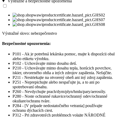
Výstražné a bezpečnostné upozornenia
Výstražné slovo: nebezpečenstvo
Bezpečnostné upozornenia:
P101 - Ak je potrebná lekárska pomoc, majte k dispozícii obal
alebo etiketu výrobku.
P102 - Uchovávajte mimo dosahu detí.
P210 - Uchovávajte mimo dosahu tepla, horúcich povrchov,
iskier, otvoreného ohňa a iných zdrojov zapálenia. Nefajčite.
P211 - Nestriekajte na otvorený oheň ani iný zdroj zapálenia.
P251 - Neprepichujte alebo nespaľujte ju, a to ani po
spotrebovaní obsahu.
P260 - Nevdychujte prach/dym/plyn/hmlu/pary/aerosóly.
P280 - Noste ochranné rukavice/ochranný odev/ochranné
okuliare/ochranu tváre.
P284 - [V prípade nedostatočného vetrania] používajte
ochranu dýchacích ciest.
P312 - Pri zdravotných problémoch volajte NÁRODNÉ