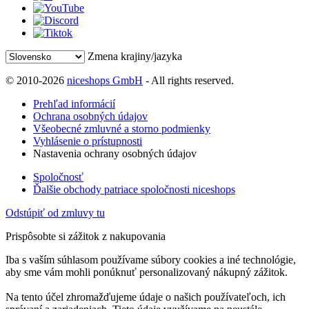
Zmena krajiny/jazyka
© 2010-2026
niceshops GmbH
- All rights reserved.
Prehľad informácií
Ochrana osobných údajov
Všeobecné zmluvné a storno podmienky
Vyhlásenie o prístupnosti
Nastavenia ochrany osobných údajov
Spoločnosť
Ďalšie obchody patriace spoločnosti niceshops
Odstúpiť od zmluvy tu
Prispôsobte si zážitok z nakupovania
Iba s vaším súhlasom používame súbory cookies a iné technológie,
aby sme vám mohli ponúknuť personalizovaný nákupný zážitok.
Na tento účel zhromažďujeme údaje o našich používateľoch, ich