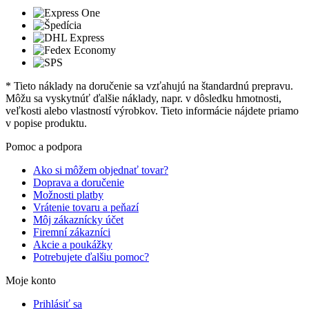
* Tieto náklady na doručenie sa vzťahujú na štandardnú prepravu.
Môžu sa vyskytnúť ďalšie náklady, napr. v dôsledku hmotnosti,
veľkosti alebo vlastností výrobkov. Tieto informácie nájdete priamo
v popise produktu.
Pomoc a podpora
Ako si môžem objednať tovar?
Doprava a doručenie
Možnosti platby
Vrátenie tovaru a peňazí
Môj zákaznícky účet
Firemní zákazníci
Akcie a poukážky
Potrebujete ďalšiu pomoc?
Moje konto
Prihlásiť sa