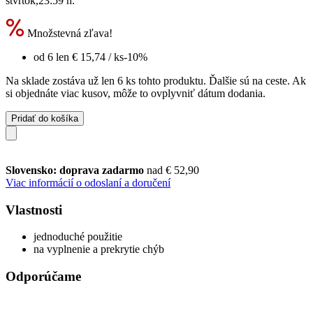
štvrtok,23:59 h
.
Množstevná zľava!
od 6 len
€ 15,74
/ ks
-10%
Na sklade zostáva už len 6 ks tohto produktu. Ďalšie sú na ceste. Ak
si objednáte viac kusov, môže to ovplyvniť dátum dodania.
Pridať do košíka
Slovensko: doprava zadarmo
nad € 52,90
Viac informácií o odoslaní a doručení
Vlastnosti
jednoduché použitie
na vyplnenie a prekrytie chýb
Odporúčame