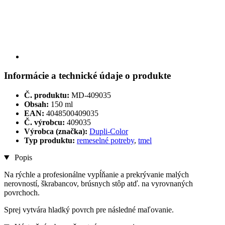
Informácie a technické údaje o produkte
Č. produktu:
MD-409035
Obsah:
150 ml
EAN:
4048500409035
Č. výrobcu:
409035
Výrobca (značka):
Dupli-Color
Typ produktu:
remeselné potreby
,
tmel
Popis
Na rýchle a profesionálne vypĺňanie a prekrývanie malých
nerovností, škrabancov, brúsnych stôp atď. na vyrovnaných
povrchoch.
Sprej vytvára hladký povrch pre následné maľovanie.