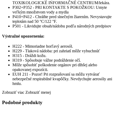
TOXIKOLOGICKÉ INFORMAČNÉ CENTRUM/lekára.
P302+P352 - PRI KONTAKTE S POKOŽKOU: Umyte
veľkým množstvom vody a mydla
P410+P412 - Chráňte pred slnečným žiarením. Nevystavujte
teplotám nad 50 °C/122 °F.
P501 - Likvidujte obsah/nádobu podľa národných predpisov
Výstražné upozornenia:
H222 - Mimoriadne horľavý aerosól.
H229 - Tlaková nádoba: pri zahriatí môže vybuchnúť
H315 - Dráždi kožu.
H319 - Spôsobuje vážne podráždenie očí.
Môže spôsobiť poškodenie orgánov pri dlhšej alebo
opakovanej expozícii.
EUH 211 - Pozor! Pri rozprašovaní sa môžu vytvárať
nebezpečné respirabilné kvapôčky. Nevdychujte aerosóly ani
hmlu.
Zobraziť viac
Zobraziť menej
Podobné produkty