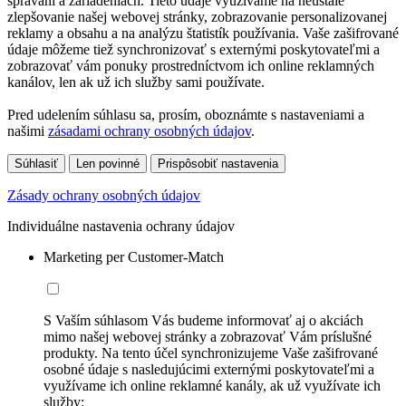
správaní a zariadeniach. Tieto údaje využívame na neustále
zlepšovanie našej webovej stránky, zobrazovanie personalizovanej
reklamy a obsahu a na analýzu štatistík používania. Vaše zašifrované
údaje môžeme tiež synchronizovať s externými poskytovateľmi a
zobrazovať vám ponuky prostredníctvom ich online reklamných
kanálov, len ak už ich služby sami používate.
Pred udelením súhlasu sa, prosím, oboznámte s nastaveniami a
našimi
zásadami ochrany osobných údajov
.
Súhlasiť
Len povinné
Prispôsobiť nastavenia
Zásady ochrany osobných údajov
Individuálne nastavenia ochrany údajov
Marketing per Customer-Match
S Vaším súhlasom Vás budeme informovať aj o akciách
mimo našej webovej stránky a zobrazovať Vám príslušné
produkty. Na tento účel synchronizujeme Vaše zašifrované
osobné údaje s nasledujúcimi externými poskytovateľmi a
využívame ich online reklamné kanály, ak už využívate ich
služby: