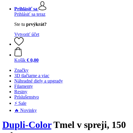
Prihlásiť sa
Prihlásiť sa teraz
Ste tu
prvýkrát?
Vytvoriť účet
Košík
€ 0,00
Značky
3D tlačiarne a viac
Náhradné diely a upgrady
Filamenty
Resiny
Príslušenstvo
⚡ Sale
🔥 Novinky
Dupli-Color
Tmel v spreji, 150