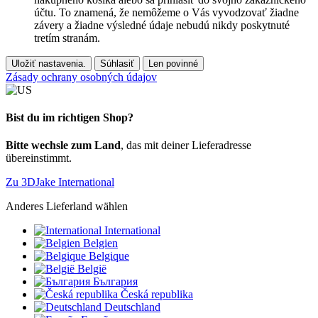
účtu. To znamená, že nemôžeme o Vás vyvodzovať žiadne
závery a žiadne výsledné údaje nebudú nikdy poskytnuté
tretím stranám.
Uložiť nastavenia.
Súhlasiť
Len povinné
Zásady ochrany osobných údajov
Bist du im richtigen Shop?
Bitte wechsle zum Land
, das mit deiner Lieferadresse
übereinstimmt.
Zu 3DJake International
Anderes Lieferland wählen
International
Belgien
Belgique
België
България
Česká republika
Deutschland