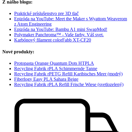
Z nášho blogu:
Praktické príslušenstvo pre 3D tlač
Epizóda na YouTube: Meet the Maker s Wyattom Weaverom
z Atom Engineering
Epizóda na YouTube: Bambu A1 mini SwapMod!
Polymaker Panchroma™ - Vaše farby. Váš svet.
Karbónový filament colorFabb XT-CF20
Nové produkty:
Protopasta Orange Quantum Dots HTPLA
Recycling Fabrik rPLA Schimmernde Tanne
Recycling Fabrik rPETG Refill Karibisches Meer (modrý)
Fiberlogy Easy PLA Sahara Beige
Recycling Fabrik rPLA Refill Frische Wiese (svetlozelený)