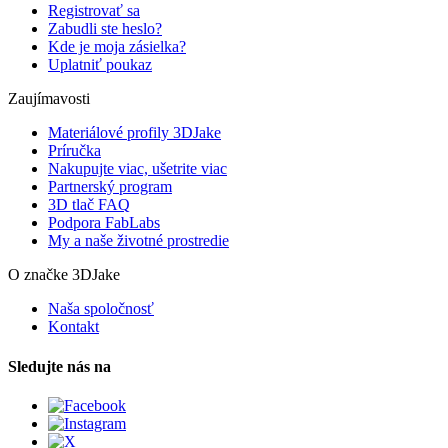
Registrovať sa
Zabudli ste heslo?
Kde je moja zásielka?
Uplatniť poukaz
Zaujímavosti
Materiálové profily 3DJake
Príručka
Nakupujte viac, ušetrite viac
Partnerský program
3D tlač FAQ
Podpora FabLabs
My a naše životné prostredie
O značke 3DJake
Naša spoločnosť
Kontakt
Sledujte nás na