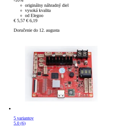
-10%
originálny náhradný diel
vysoká kvalita
od Elegoo
€ 5,57
€ 6,19
Doručenie do 12. augusta
5 variantov
5.0 (6)