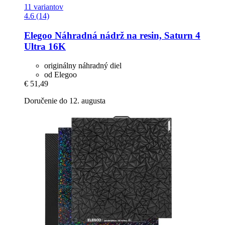
11 variantov
4.6 (14)
Elegoo
Náhradná nádrž na resin, Saturn 4
Ultra 16K
originálny náhradný diel
od Elegoo
€ 51,49
Doručenie do 12. augusta