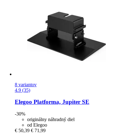
8 variantov
4.9 (35)
Elegoo
Platforma, Jupiter SE
-30%
originálny náhradný diel
od Elegoo
€ 50,39
€ 71,99