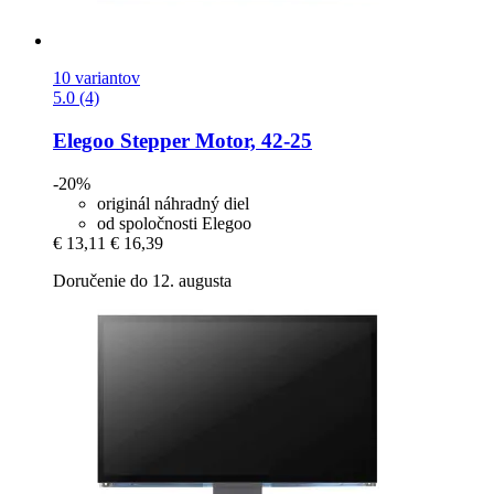
10 variantov
5.0 (4)
Elegoo
Stepper Motor, 42-​25
-20%
originál náhradný diel
od spoločnosti Elegoo
€ 13,11
€ 16,39
Doručenie do 12. augusta