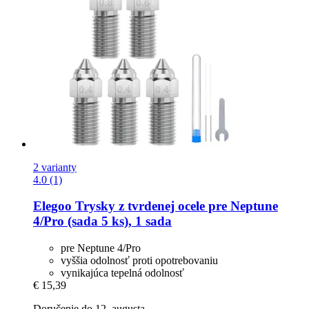
2 varianty
4.0 (1)
Elegoo
Trysky z tvrdenej ocele pre Neptune
4/Pro (sada 5 ks), 1 sada
pre Neptune 4/Pro
vyššia odolnosť proti opotrebovaniu
vynikajúca tepelná odolnosť
€ 15,39
Doručenie do 12. augusta