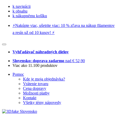
k navigácii
k obsahu
k nákupnému košíku
⚡️Nakúpte viac, ušetrite viac: 10 % zľava na nákup filamentov
a resín už od 10 kusov! ⚡️
Vyhľadávač náhradných dielov
Slovensko: doprava zadarmo
nad € 52,90
Viac ako 11.100 produktov
Pomoc
Kde je moja objednávka?
Vrátenie tovaru
Cena dopravy
Možnosti platby
Kontakt
Všetky témy nápovedy