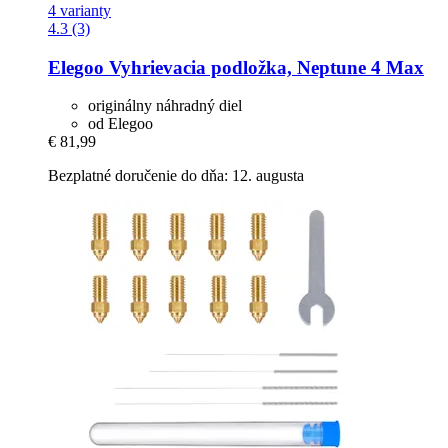
4 varianty
4.3 (3)
Elegoo
Vyhrievacia podložka, Neptune 4 Max
originálny náhradný diel
od Elegoo
€ 81,99
Bezplatné doručenie do dňa: 12. augusta