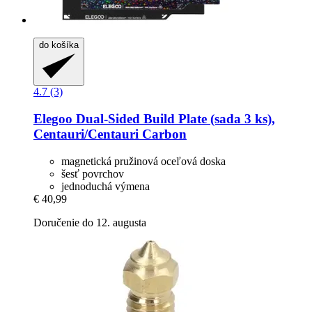
do košíka
4.7 (3)
Elegoo
Dual-​Sided Build Plate (sada 3 ks),
Centauri/Centauri Carbon
magnetická pružinová oceľová doska
šesť povrchov
jednoduchá výmena
€ 40,99
Doručenie do 12. augusta