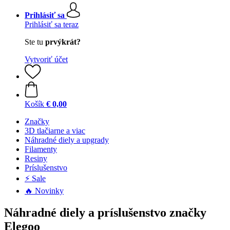
Prihlásiť sa
Prihlásiť sa teraz
Ste tu
prvýkrát?
Vytvoriť účet
Košík
€ 0,00
Značky
3D tlačiarne a viac
Náhradné diely a upgrady
Filamenty
Resiny
Príslušenstvo
⚡ Sale
🔥 Novinky
Náhradné diely a príslušenstvo značky
Elegoo