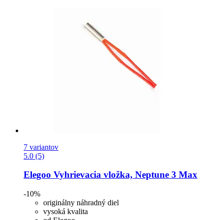
7 variantov
5.0 (5)
Elegoo
Vyhrievacia vložka, Neptune 3 Max
-10%
originálny náhradný diel
vysoká kvalita