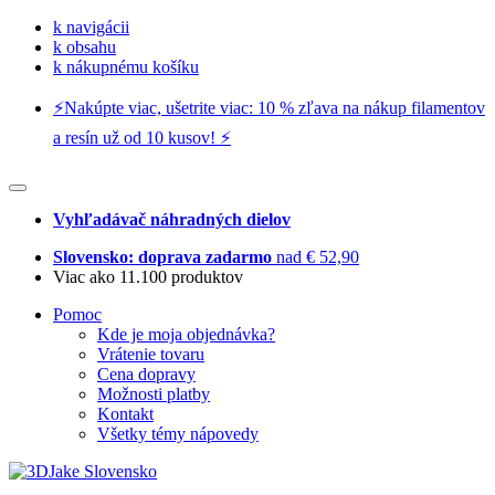
k navigácii
k obsahu
k nákupnému košíku
⚡️Nakúpte viac, ušetrite viac: 10 % zľava na nákup filamentov
a resín už od 10 kusov! ⚡️
Vyhľadávač náhradných dielov
Slovensko: doprava zadarmo
nad € 52,90
Viac ako 11.100 produktov
Pomoc
Kde je moja objednávka?
Vrátenie tovaru
Cena dopravy
Možnosti platby
Kontakt
Všetky témy nápovedy