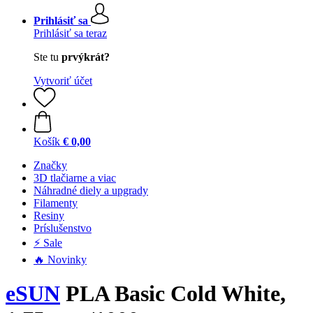
Prihlásiť sa
Prihlásiť sa teraz
Ste tu
prvýkrát?
Vytvoriť účet
Košík
€ 0,00
Značky
3D tlačiarne a viac
Náhradné diely a upgrady
Filamenty
Resiny
Príslušenstvo
⚡ Sale
🔥 Novinky
eSUN
PLA Basic Cold White,