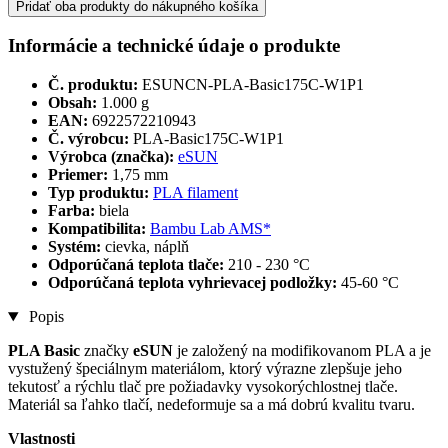
Pridať oba produkty do nákupného košíka
Informácie a technické údaje o produkte
Č. produktu:
ESUNCN-PLA-Basic175C-W1P1
Obsah:
1.000 g
EAN:
6922572210943
Č. výrobcu:
PLA-Basic175C-W1P1
Výrobca (značka):
eSUN
Priemer:
1,75 mm
Typ produktu:
PLA filament
Farba:
biela
Kompatibilita:
Bambu Lab AMS*
Systém:
cievka, náplň
Odporúčaná teplota tlače:
210 - 230 °C
Odporúčaná teplota vyhrievacej podložky:
45-60 °C
Popis
PLA Basic
značky
eSUN
je založený na modifikovanom PLA a je
vystužený špeciálnym materiálom, ktorý výrazne zlepšuje jeho
tekutosť a rýchlu tlač pre požiadavky vysokorýchlostnej tlače.
Materiál sa ľahko tlačí, nedeformuje sa a má dobrú kvalitu tvaru.
Vlastnosti