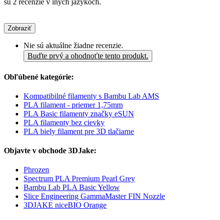
sú 2 recenzie v iných jazykoch.
Zobraziť
Nie sú aktuálne žiadne recenzie.
Buďte prvý a ohodnoťte tento produkt.
Obľúbené kategórie:
Kompatibilné filamenty s Bambu Lab AMS
PLA filament - priemer 1,75mm
PLA Basic filamenty značky eSUN
PLA filamenty bez cievky
PLA biely filament pre 3D tlačiarne
Objavte v obchode 3DJake:
Phrozen
Spectrum PLA Premium Pearl Grey
Bambu Lab PLA Basic Yellow
Slice Engineering GammaMaster FIN Nozzle
3DJAKE niceBIO Orange