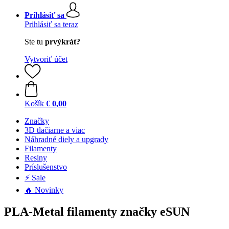
Prihlásiť sa
Prihlásiť sa teraz
Ste tu
prvýkrát?
Vytvoriť účet
Košík
€ 0,00
Značky
3D tlačiarne a viac
Náhradné diely a upgrady
Filamenty
Resiny
Príslušenstvo
⚡ Sale
🔥 Novinky
PLA-Metal filamenty značky eSUN