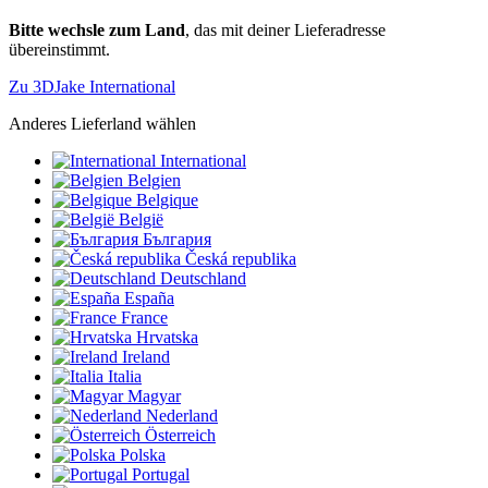
Bitte wechsle zum Land
, das mit deiner Lieferadresse
übereinstimmt.
Zu 3DJake International
Anderes Lieferland wählen
International
Belgien
Belgique
België
България
Česká republika
Deutschland
España
France
Hrvatska
Ireland
Italia
Magyar
Nederland
Österreich
Polska
Portugal