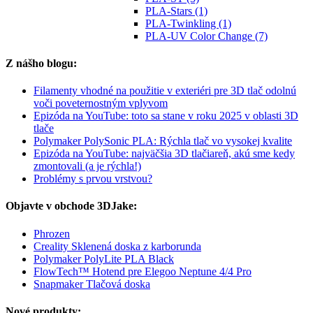
PLA-Stars (1)
PLA-Twinkling (1)
PLA-UV Color Change (7)
Z nášho blogu:
Filamenty vhodné na použitie v exteriéri pre 3D tlač odolnú
voči poveternostným vplyvom
Epizóda na YouTube: toto sa stane v roku 2025 v oblasti 3D
tlače
Polymaker PolySonic PLA: Rýchla tlač vo vysokej kvalite
Epizóda na YouTube: najväčšia 3D tlačiareň, akú sme kedy
zmontovali (a je rýchla!)
Problémy s prvou vrstvou?
Objavte v obchode 3DJake:
Phrozen
Creality Sklenená doska z karborunda
Polymaker PolyLite PLA Black
FlowTech™ Hotend pre Elegoo Neptune 4/4 Pro
Snapmaker Tlačová doska
Nové produkty: