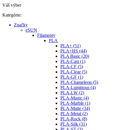
Váš výber
Kategórie:
Značky
eSUN
Filamenty
PLA
PLA+ (51)
PLA+HS (44)
PLA Basic (20)
PLA-Cast (1)
PLA-CF (5)
PLA-Clear (5)
PLA-GF (1)
PLA-Chameleon (5)
PLA-Luminous (4)
PLA-LW (2)
PLA-Magic (4)
PLA-Marble (1)
PLA-Matte (34)
PLA-Metal (2)
PLA-Rock (8)
PLA-Silk (31)
PLA-ST (3)