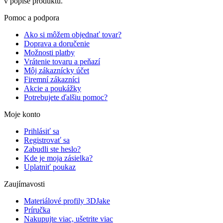
v popise produktu.
Pomoc a podpora
Ako si môžem objednať tovar?
Doprava a doručenie
Možnosti platby
Vrátenie tovaru a peňazí
Môj zákaznícky účet
Firemní zákazníci
Akcie a poukážky
Potrebujete ďalšiu pomoc?
Moje konto
Prihlásiť sa
Registrovať sa
Zabudli ste heslo?
Kde je moja zásielka?
Uplatniť poukaz
Zaujímavosti
Materiálové profily 3DJake
Príručka
Nakupujte viac, ušetrite viac