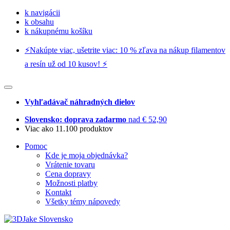
k navigácii
k obsahu
k nákupnému košíku
⚡️Nakúpte viac, ušetrite viac: 10 % zľava na nákup filamentov
a resín už od 10 kusov! ⚡️
Vyhľadávač náhradných dielov
Slovensko: doprava zadarmo
nad € 52,90
Viac ako 11.100 produktov
Pomoc
Kde je moja objednávka?
Vrátenie tovaru
Cena dopravy
Možnosti platby
Kontakt
Všetky témy nápovedy