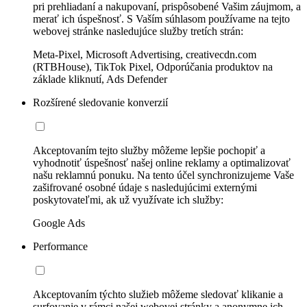
pri prehliadaní a nakupovaní, prispôsobené Vašim záujmom, a
merať ich úspešnosť. S Vaším súhlasom používame na tejto
webovej stránke nasledujúce služby tretích strán:
Meta-Pixel, Microsoft Advertising, creativecdn.com
(RTBHouse), TikTok Pixel, Odporúčania produktov na
základe kliknutí, Ads Defender
Rozšírené sledovanie konverzií
Akceptovaním tejto služby môžeme lepšie pochopiť a
vyhodnotiť úspešnosť našej online reklamy a optimalizovať
našu reklamnú ponuku. Na tento účel synchronizujeme Vaše
zašifrované osobné údaje s nasledujúcimi externými
poskytovateľmi, ak už využívate ich služby:
Google Ads
Performance
Akceptovaním týchto služieb môžeme sledovať klikanie a
surfovanie v rámci našej webovej stránky a anonymne ich