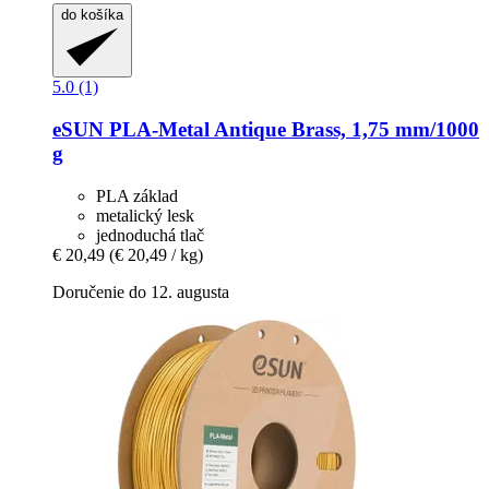
do košíka
5.0 (1)
eSUN
PLA-​Metal Antique Brass, 1,75 mm/1000
g
PLA základ
metalický lesk
jednoduchá tlač
€ 20,49
(€ 20,49 / kg)
Doručenie do 12. augusta