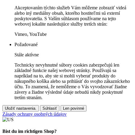
Akceptovaním týchto služieb Vám môžeme zobraziť videá
alebo iný mediálny obsah, ktorého hostiteľmi sú externí
poskytovatelia. S Vaším súhlasom používame na tejto
webovej lokalite nasledujúce služby tretích strán:
Vimeo, YouTube
Požadované
Stále aktívne
Technicky nevyhnutné súbory cookies zabezpečujú len
základné funkcie našej webovej stránky. Používajú sa
napríklad na to, aby ste si mohli vyberať produkty do
nákupného košíka alebo sa prihlásiť do svojho zákazníckeho
účtu. To znamená, že nemôžeme o Vás vyvodzovať žiadne
závery a žiadne výsledné údaje nebudú nikdy poskytnuté
tretím stranám.
Uložiť nastavenia.
Súhlasiť
Len povinné
Zásady ochrany osobných údajov
Bist du im richtigen Shop?