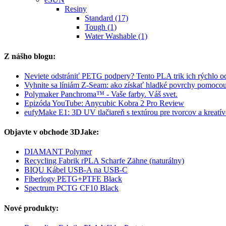
Resiny
Standard (17)
Tough (1)
Water Washable (1)
Z nášho blogu:
Neviete odstrániť PETG podpery? Tento PLA trik ich rýchlo od
Vyhnite sa líniám Z-Seam: ako získať hladké povrchy pomoco
Polymaker Panchroma™ - Vaše farby. Váš svet.
Epizóda YouTube: Anycubic Kobra 2 Pro Review
eufyMake E1: 3D UV tlačiareň s textúrou pre tvorcov a kreatí
Objavte v obchode 3DJake:
DIAMANT Polymer
Recycling Fabrik rPLA Scharfe Zähne (naturálny)
BIQU Kábel USB-A na USB-C
Fiberlogy PETG+PTFE Black
Spectrum PCTG CF10 Black
Nové produkty: