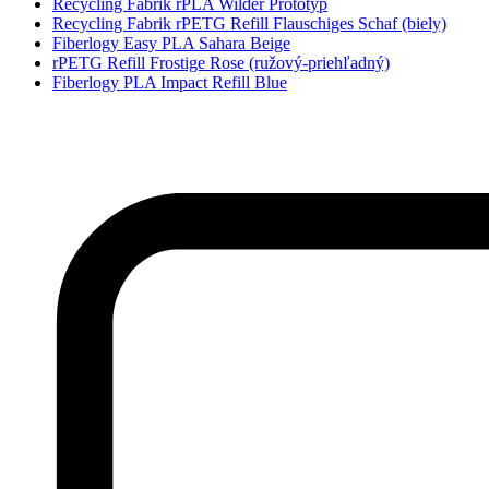
Recycling Fabrik rPLA Wilder Prototyp
Recycling Fabrik rPETG Refill Flauschiges Schaf (biely)
Fiberlogy Easy PLA Sahara Beige
rPETG Refill Frostige Rose (ružový-priehľadný)
Fiberlogy PLA Impact Refill Blue