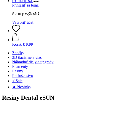
Prihlásiť sa
Prihlásiť sa teraz
Ste tu
prvýkrát?
Vytvoriť účet
Košík
€ 0,00
Značky
3D tlačiarne a viac
Náhradné diely a upgrady
Filamenty
Resiny
Príslušenstvo
⚡ Sale
🔥 Novinky
Resiny Dental eSUN