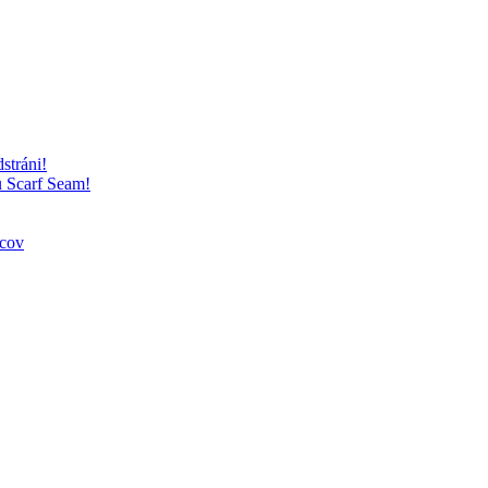
stráni!
u Scarf Seam!
vcov