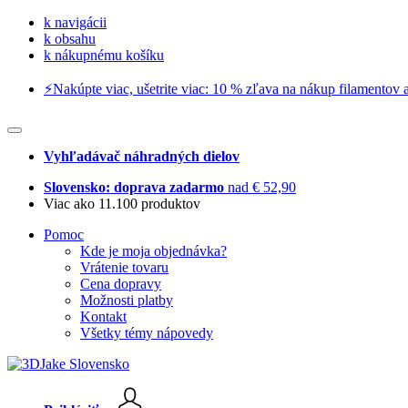
k navigácii
k obsahu
k nákupnému košíku
⚡️Nakúpte viac, ušetrite viac: 10 % zľava na nákup filamentov a
Vyhľadávač náhradných dielov
Slovensko: doprava zadarmo
nad € 52,90
Viac ako 11.100 produktov
Pomoc
Kde je moja objednávka?
Vrátenie tovaru
Cena dopravy
Možnosti platby
Kontakt
Všetky témy nápovedy