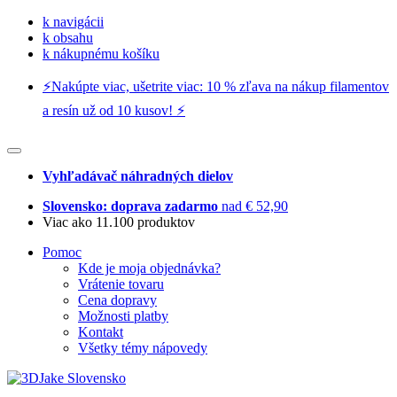
k navigácii
k obsahu
k nákupnému košíku
⚡️Nakúpte viac, ušetrite viac: 10 % zľava na nákup filamentov
a resín už od 10 kusov! ⚡️
Vyhľadávač náhradných dielov
Slovensko: doprava zadarmo
nad € 52,90
Viac ako 11.100 produktov
Pomoc
Kde je moja objednávka?
Vrátenie tovaru
Cena dopravy
Možnosti platby
Kontakt
Všetky témy nápovedy