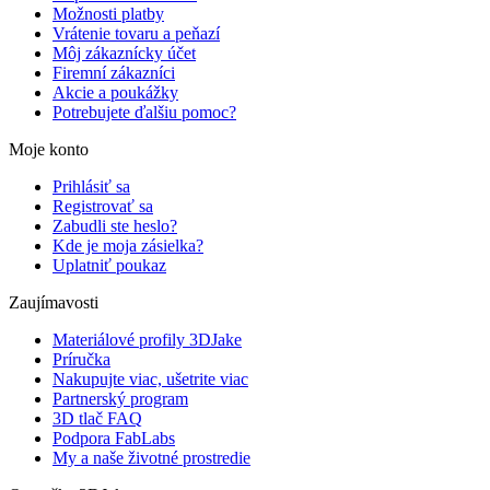
Možnosti platby
Vrátenie tovaru a peňazí
Môj zákaznícky účet
Firemní zákazníci
Akcie a poukážky
Potrebujete ďalšiu pomoc?
Moje konto
Prihlásiť sa
Registrovať sa
Zabudli ste heslo?
Kde je moja zásielka?
Uplatniť poukaz
Zaujímavosti
Materiálové profily 3DJake
Príručka
Nakupujte viac, ušetrite viac
Partnerský program
3D tlač FAQ
Podpora FabLabs
My a naše životné prostredie