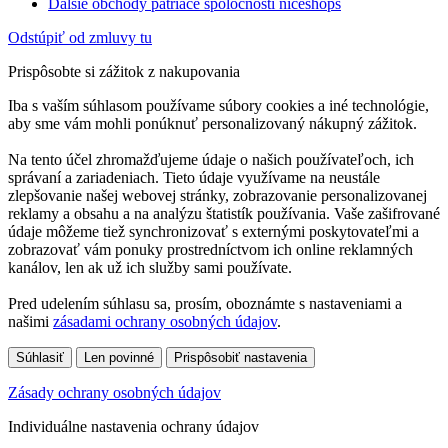
Ďalšie obchody patriace spoločnosti niceshops
Odstúpiť od zmluvy tu
Prispôsobte si zážitok z nakupovania
Iba s vaším súhlasom používame súbory cookies a iné technológie,
aby sme vám mohli ponúknuť personalizovaný nákupný zážitok.
Na tento účel zhromažďujeme údaje o našich používateľoch, ich
správaní a zariadeniach. Tieto údaje využívame na neustále
zlepšovanie našej webovej stránky, zobrazovanie personalizovanej
reklamy a obsahu a na analýzu štatistík používania. Vaše zašifrované
údaje môžeme tiež synchronizovať s externými poskytovateľmi a
zobrazovať vám ponuky prostredníctvom ich online reklamných
kanálov, len ak už ich služby sami používate.
Pred udelením súhlasu sa, prosím, oboznámte s nastaveniami a
našimi
zásadami ochrany osobných údajov
.
Súhlasiť
Len povinné
Prispôsobiť nastavenia
Zásady ochrany osobných údajov
Individuálne nastavenia ochrany údajov