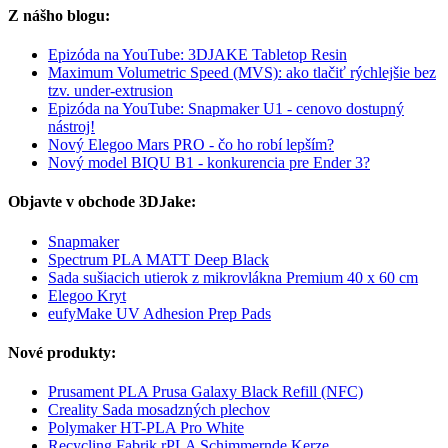
Z nášho blogu:
Epizóda na YouTube: 3DJAKE Tabletop Resin
Maximum Volumetric Speed (MVS): ako tlačiť rýchlejšie bez
tzv. under-extrusion
Epizóda na YouTube: Snapmaker U1 - cenovo dostupný
nástroj!
Nový Elegoo Mars PRO - čo ho robí lepším?
Nový model BIQU B1 - konkurencia pre Ender 3?
Objavte v obchode 3DJake:
Snapmaker
Spectrum PLA MATT Deep Black
Sada sušiacich utierok z mikrovlákna Premium 40 x 60 cm
Elegoo Kryt
eufyMake UV Adhesion Prep Pads
Nové produkty:
Prusament PLA Prusa Galaxy Black Refill (NFC)
Creality Sada mosadzných plechov
Polymaker HT-PLA Pro White
Recycling Fabrik rPLA Schimmernde Kerze