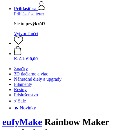
Prihlásiť sa
Prihlásiť sa teraz
Ste tu
prvýkrát?
Vytvoriť účet
Košík
€ 0,00
Značky
3D tlačiarne a viac
Náhradné diely a upgrady
Filamenty
Resiny
Príslušenstvo
⚡ Sale
🔥 Novinky
eufyMake
Rainbow Maker