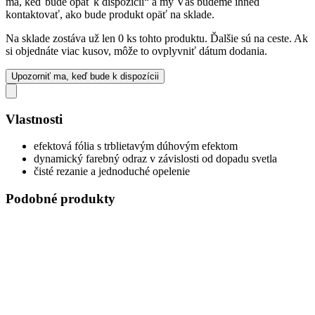
ma, keď bude opäť k dispozícii“ a my Vás budeme ihneď
kontaktovať, ako bude produkt opäť na sklade.
Na sklade zostáva už len 0 ks tohto produktu. Ďalšie sú na ceste. Ak
si objednáte viac kusov, môže to ovplyvniť dátum dodania.
Upozorniť ma, keď bude k dispozícii
Vlastnosti
efektová fólia s trblietavým dúhovým efektom
dynamický farebný odraz v závislosti od dopadu svetla
čisté rezanie a jednoduché opelenie
Podobné produkty