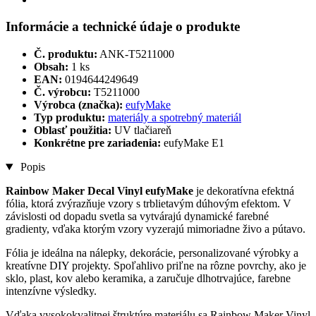
Informácie a technické údaje o produkte
Č. produktu:
ANK-T5211000
Obsah:
1 ks
EAN:
0194644249649
Č. výrobcu:
T5211000
Výrobca (značka):
eufyMake
Typ produktu:
materiály a spotrebný materiál
Oblasť použitia:
UV tlačiareň
Konkrétne pre zariadenia:
eufyMake E1
Popis
Rainbow Maker Decal Vinyl eufyMake
je dekoratívna efektná
fólia, ktorá zvýrazňuje vzory s trblietavým dúhovým efektom. V
závislosti od dopadu svetla sa vytvárajú dynamické farebné
gradienty, vďaka ktorým vzory vyzerajú mimoriadne živo a pútavo.
Fólia je ideálna na nálepky, dekorácie, personalizované výrobky a
kreatívne DIY projekty. Spoľahlivo priľne na rôzne povrchy, ako je
sklo, plast, kov alebo keramika, a zaručuje dlhotrvajúce, farebne
intenzívne výsledky.
Vďaka vysokokvalitnej štruktúre materiálu sa Rainbow Maker Vinyl