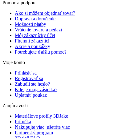
Pomoc a podpora
Ako si môžem objednať tovar?
Doprava a doručenie
Možnosti platby
Vrátenie tovaru a peňazí
Môj zákaznícky účet
Firemní zákazníci
Akcie a poukážky
Potrebujete ďalšiu pomoc?
Moje konto
Prihlásiť sa
Registrovať sa
Zabudli ste heslo?
Kde je moja zásielka?
Uplatniť poukaz
Zaujímavosti
Materiálové profily 3DJake
Príručka
Nakupujte viac, ušetrite viac
Partnerský program