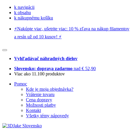
k navigácii
k obsahu
k nákupnému košíku
⚡️Nakúpte viac, ušetrite viac: 10 % zľava na nákup filamentov
a resín už od 10 kusov! ⚡️
Vyhľadávač náhradných dielov
Slovensko: doprava zadarmo
nad € 52,90
Viac ako 11.100 produktov
Pomoc
Kde je moja objednávka?
Vrátenie tovaru
Cena dopravy
Možnosti platby
Kontakt
Všetky témy nápovedy