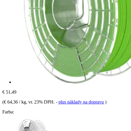
€ 51,49
(
€ 64,36 / kg
, vr. 23% DPH.
-
plus náklady na dopravu
)
Farba: