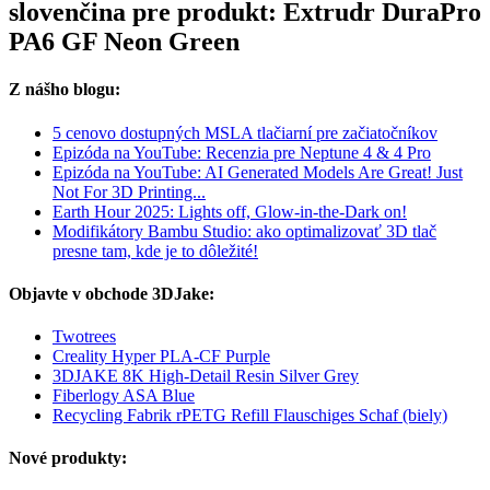
slovenčina pre produkt: Extrudr DuraPro
PA6 GF Neon Green
Z nášho blogu:
5 cenovo dostupných MSLA tlačiarní pre začiatočníkov
Epizóda na YouTube: Recenzia pre Neptune 4 & 4 Pro
Epizóda na YouTube: AI Generated Models Are Great! Just
Not For 3D Printing...
Earth Hour 2025: Lights off, Glow-in-the-Dark on!
Modifikátory Bambu Studio: ako optimalizovať 3D tlač
presne tam, kde je to dôležité!
Objavte v obchode 3DJake:
Twotrees
Creality Hyper PLA-CF Purple
3DJAKE 8K High-Detail Resin Silver Grey
Fiberlogy ASA Blue
Recycling Fabrik rPETG Refill Flauschiges Schaf (biely)
Nové produkty: