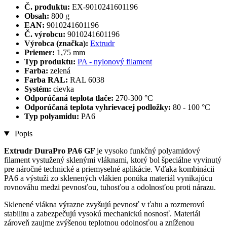
Č. produktu:
EX-9010241601196
Obsah:
800 g
EAN:
9010241601196
Č. výrobcu:
9010241601196
Výrobca (značka):
Extrudr
Priemer:
1,75 mm
Typ produktu:
PA - nylonový filament
Farba:
zelená
Farba RAL:
RAL 6038
Systém:
cievka
Odporúčaná teplota tlače:
270-300 °C
Odporúčaná teplota vyhrievacej podložky:
80 - 100 °C
Typ polyamidu:
PA6
Popis
Extrudr DuraPro PA6 GF
je vysoko funkčný polyamidový
filament vystužený sklenými vláknami, ktorý bol špeciálne vyvinutý
pre náročné technické a priemyselné aplikácie. Vďaka kombinácii
PA6 a výstuži zo sklenených vlákien ponúka materiál vynikajúcu
rovnováhu medzi pevnosťou, tuhosťou a odolnosťou proti nárazu.
Sklenené vlákna výrazne zvyšujú pevnosť v ťahu a rozmerovú
stabilitu a zabezpečujú vysokú mechanickú nosnosť. Materiál
zároveň zaujme zvýšenou teplotnou odolnosťou a zníženou