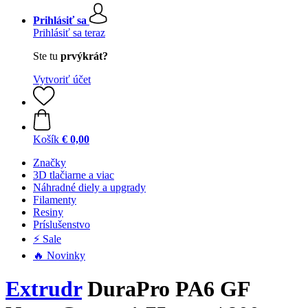
Prihlásiť sa
Prihlásiť sa teraz
Ste tu
prvýkrát?
Vytvoriť účet
Košík
€ 0,00
Značky
3D tlačiarne a viac
Náhradné diely a upgrady
Filamenty
Resiny
Príslušenstvo
⚡ Sale
🔥 Novinky
Extrudr
DuraPro PA6 GF