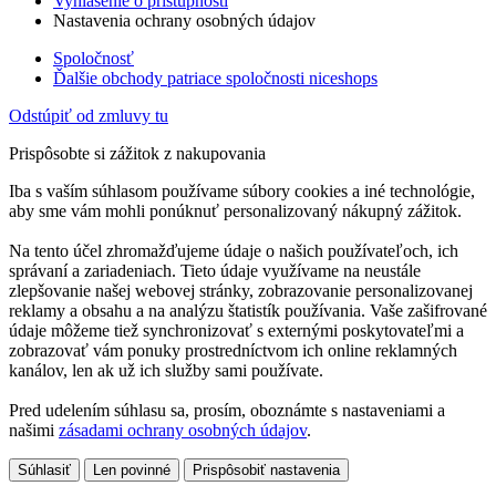
Vyhlásenie o prístupnosti
Nastavenia ochrany osobných údajov
Spoločnosť
Ďalšie obchody patriace spoločnosti niceshops
Odstúpiť od zmluvy tu
Prispôsobte si zážitok z nakupovania
Iba s vaším súhlasom používame súbory cookies a iné technológie,
aby sme vám mohli ponúknuť personalizovaný nákupný zážitok.
Na tento účel zhromažďujeme údaje o našich používateľoch, ich
správaní a zariadeniach. Tieto údaje využívame na neustále
zlepšovanie našej webovej stránky, zobrazovanie personalizovanej
reklamy a obsahu a na analýzu štatistík používania. Vaše zašifrované
údaje môžeme tiež synchronizovať s externými poskytovateľmi a
zobrazovať vám ponuky prostredníctvom ich online reklamných
kanálov, len ak už ich služby sami používate.
Pred udelením súhlasu sa, prosím, oboznámte s nastaveniami a
našimi
zásadami ochrany osobných údajov
.
Súhlasiť
Len povinné
Prispôsobiť nastavenia