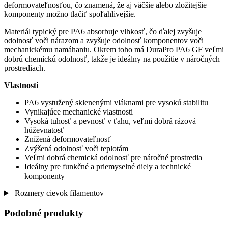
deformovateľnosťou, čo znamená, že aj väčšie alebo zložitejšie
komponenty možno tlačiť spoľahlivejšie.
Materiál typický pre PA6 absorbuje vlhkosť, čo ďalej zvyšuje
odolnosť voči nárazom a zvyšuje odolnosť komponentov voči
mechanickému namáhaniu. Okrem toho má DuraPro PA6 GF veľmi
dobrú chemickú odolnosť, takže je ideálny na použitie v náročných
prostrediach.
Vlastnosti
PA6 vystužený sklenenými vláknami pre vysokú stabilitu
Vynikajúce mechanické vlastnosti
Vysoká tuhosť a pevnosť v ťahu, veľmi dobrá rázová
húževnatosť
Znížená deformovateľnosť
Zvýšená odolnosť voči teplotám
Veľmi dobrá chemická odolnosť pre náročné prostredia
Ideálny pre funkčné a priemyselné diely a technické
komponenty
Rozmery cievok filamentov
Podobné produkty