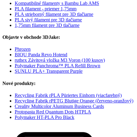
Kompatibilné filamenty s Bambu Lab AMS
PLA filament - priemer 1,75mm
PLA strieborný filament pre 3D tlačiarne
PLA sivý filament pre 3D tlačiarne
1,75mm filament pre 3D tlačiarne
Objavte v obchode 3DJake:
Phrozen
BIQU Panda Revo Hotend
ruthex Závitová vložka M3 Voron (100 kusov)
Polymaker Panchroma™ PLA Refill Brown
SUNLU PLA+ Transparent Purple
Nové produkty:
Recycling Fabrik rPLA Püriertes Einhorn (viacfarebný)
Recycling Fabrik rPETG Blutige Orange (červeno-oranžový)
Creality Multicolor Aluminum Business Cards
Protopasta Red Quantum Dots HTPLA
Polymaker HT-PLA Pro Black