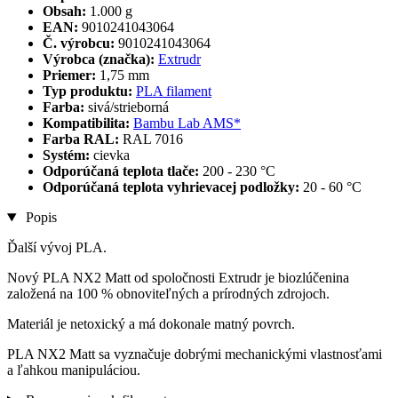
Obsah:
1.000 g
EAN:
9010241043064
Č. výrobcu:
9010241043064
Výrobca (značka):
Extrudr
Priemer:
1,75 mm
Typ produktu:
PLA filament
Farba:
sivá/strieborná
Kompatibilita:
Bambu Lab AMS*
Farba RAL:
RAL 7016
Systém:
cievka
Odporúčaná teplota tlače:
200 - 230 °C
Odporúčaná teplota vyhrievacej podložky:
20 - 60 °C
Popis
Ďalší vývoj PLA.
Nový PLA NX2 Matt od spoločnosti Extrudr je biozlúčenina
založená na 100 % obnoviteľných a prírodných zdrojoch.
Materiál je netoxický a má dokonale matný povrch.
PLA NX2 Matt sa vyznačuje dobrými mechanickými vlastnosťami
a ľahkou manipuláciou.