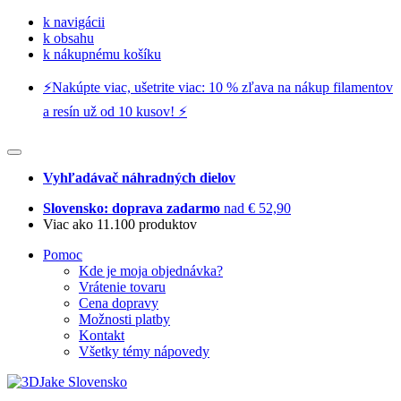
k navigácii
k obsahu
k nákupnému košíku
⚡️Nakúpte viac, ušetrite viac: 10 % zľava na nákup filamentov
a resín už od 10 kusov! ⚡️
Vyhľadávač náhradných dielov
Slovensko: doprava zadarmo
nad € 52,90
Viac ako 11.100 produktov
Pomoc
Kde je moja objednávka?
Vrátenie tovaru
Cena dopravy
Možnosti platby
Kontakt
Všetky témy nápovedy