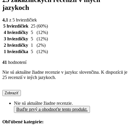
jazykoch
4,1
z 5 hviezdičiek
5 hviezdičiek
25
(60%)
4 hviezdičky
5
(12%)
3 hviezdičky
5
(12%)
2 hviezdičky
1
(2%)
1 hviezdička
5
(12%)
41
hodnotení
Nie sú aktuálne žiadne recenzie v jazyku: slovenčina. K dispozícii je
25 recenzií v iných jazykoch.
Zobraziť
Nie sú aktuálne žiadne recenzie.
Buďte prvý a ohodnoťte tento produkt.
Obľúbené kategórie: