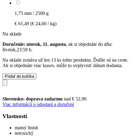
1,75 mm / 2500 g
€ 61,49
(€ 24,60 / kg)
Na sklade
Doručenie: utorok, 11. augusta
, ak si objednáte do dňa:
štvrtok,23:59 h
.
Na sklade zostáva už len 13 ks tohto produktu. Ďalšie sú na ceste.
Ak si objednáte viac kusov, môže to ovplyvniť dátum dodania.
Pridať do košíka
Slovensko: doprava zadarmo
nad € 52,90
Viac informácií o odoslaní a doručení
Vlastnosti
matný finish
netoxický