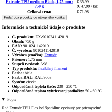
Extrudr TPU medium Black, 1,75 mm /
€ 35,99
750 g
(€ 47,99 / kg)
Celková cena:
€ 71,98
Pridať oba produkty do nákupného košíka
Informácie a technické údaje o produkte
Č. produktu:
EX-9010241142019
Obsah:
750 g
EAN:
9010241142019
Č. výrobcu:
9010241142019
Výrobca (značka):
Extrudr
Priemer:
1,75 mm
Stupeň tvrdosti:
A98
Typ produktu:
flexibilný filament
Farba:
biela
Farba RAL:
RAL 9003
Systém:
cievka
Odporúčaná teplota tlače:
230 - 250 °C
Odporúčaná teplota vyhrievacej podložky:
50 - 60 °C
Popis
Rad Extrudr TPU Flex bol špeciálne vyvinutý pre priemyselné