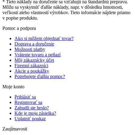
* Tieto náklady na doručenie sa vzťahujú na štandardnú prepravu.
Môžu sa vyskytnúť ďalšie náklady, napr. v dôsledku hmotnosti,
veľkosti alebo vlastností výrobkov. Tieto informácie nájdete priamo
v popise produktu.
Pomoc a podpora
Ako si môžem objednať tovar?
Doprava a doručenie
Možnosti platby
Vrátenie tovaru a peňazí
Môj zákaznícky účet
Firemní zákazníci
Akcie a poukážky
Potrebujete ďalšiu pomoc?
Moje konto
Prihlásiť sa
Registrovať sa
Zabudli ste heslo?
Kde je moja zásielka?
Uplatniť poukaz
Zaujímavosti