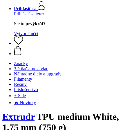
Prihlásiť sa
Prihlásiť sa teraz
Ste tu
prvýkrát?
Vytvoriť účet
Značky
3D tlačiarne a viac
Náhradné diely a upgrady
Filamenty
Resiny
Príslušenstvo
⚡ Sale
🔥 Novinky
Extrudr
TPU medium White,
1,75 mm (750 g)