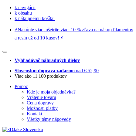
k navigácii
k obsahu
k nákupnému košíku
⚡️Nakúpte viac, ušetrite viac: 10 % zľava na nákup filamentov
a resín už od 10 kusov! ⚡️
Vyhľadávač náhradných dielov
Slovensko: doprava zadarmo
nad € 52,90
Viac ako 11.100 produktov
Pomoc
Kde je moja objednávka?
Vrátenie tovaru
Cena dopravy
Možnosti platby
Kontakt
Všetky témy nápovedy