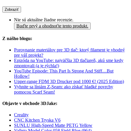
Zobraziť
Nie sú aktuálne žiadne recenzie.
Buďte prvý a ohodnoťte tento produkt.
Z nášho blogu:
Porovnanie materiálov pre 3D tlač: ktorý filament je vhodný
pre váš projekt?
Epizóda na YouTube: najväčšia 3D tlačiareň, akú sme kedy
zmontovali (a je rýchla!)
YouTube Episode: This Part Is Strong And Stiff....But
Hollow!
Upper-range FDM 3D Drucker pod 1000 €! (2025 Edition)
Vyhnite sa líniám Z-Seam: ako získať hladké povrchy
pomocou Scarf Seam!
Objavte v obchode 3DJake:
Creality
CNC Kitchen Tryska V6
SUNLU High-Speed Matte PETG Yellow
Vallejo Model Color 058 Field Blue (964)