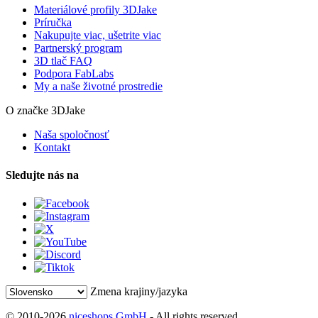
Materiálové profily 3DJake
Príručka
Nakupujte viac, ušetrite viac
Partnerský program
3D tlač FAQ
Podpora FabLabs
My a naše životné prostredie
O značke 3DJake
Naša spoločnosť
Kontakt
Sledujte nás na
Zmena krajiny/jazyka
© 2010-2026
niceshops GmbH
- All rights reserved.