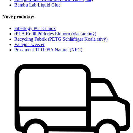
Bambu Lab Liquid Glue
Nové produkty:
Fiberlogy PCTG Inox
rPLA Refill Püriertes Einhorn (viacfarebný)
Recycling Fabrik rPETG Schläfriger Koala (sivý)
Vallejo Tweezer
Prusament TPU 95A Natural (NFC)