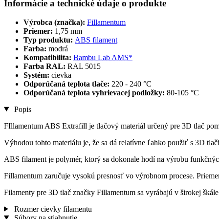
Informácie a technické údaje o produkte
Výrobca (značka):
Fillamentum
Priemer:
1,75 mm
Typ produktu:
ABS filament
Farba:
modrá
Kompatibilita:
Bambu Lab AMS*
Farba RAL:
RAL 5015
Systém:
cievka
Odporúčaná teplota tlače:
220 - 240 °C
Odporúčaná teplota vyhrievacej podložky:
80-105 °C
Popis
FIllamentum ABS Extrafill je tlačový materiál určený pre 3D tlač p
Výhodou tohto materiálu je, že sa dá relatívne ľahko použiť s 3D tlač
ABS filament je polymér, ktorý sa dokonale hodí na výrobu funkčnýc
Fillamentum zaručuje vysokú presnosť vo výrobnom procese. Priemer 
Filamenty pre 3D tlač značky Fillamentum sa vyrábajú v širokej šká
Rozmer cievky filamentu
Súbory na stiahnutie