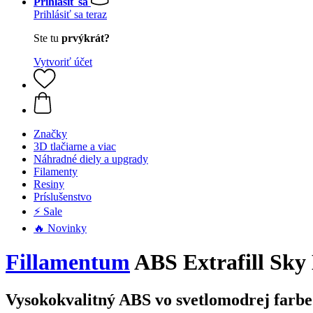
Prihlásiť sa
Prihlásiť sa teraz
Ste tu
prvýkrát?
Vytvoriť účet
Značky
3D tlačiarne a viac
Náhradné diely a upgrady
Filamenty
Resiny
Príslušenstvo
⚡ Sale
🔥 Novinky
Fillamentum
ABS Extrafill Sky
Vysokokvalitný ABS vo svetlomodrej farbe