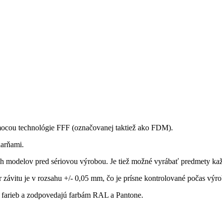
omocou technológie FFF (označovanej taktiež ako FDM).
iarňami.
h modelov pred sériovou výrobou. Je tiež možné vyrábať predmety kaž
závitu je v rozsahu +/- 0,05 mm, čo je prísne kontrolované počas výr
le farieb a zodpovedajú farbám RAL a Pantone.