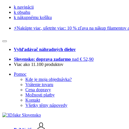
k navigácii
k obsahu
k nákupnému košíku
⚡️Nakúpte viac, ušetrite viac: 10 % zľava na nákup filamentov a
Vyhľadávač náhradných dielov
Slovensko: doprava zadarmo
nad € 52,90
Viac ako 11.100 produktov
Pomoc
Kde je moja objednávka?
Vrátenie tovaru
Cena dopravy
Možnosti platby
Kontakt
Všetky témy nápovedy