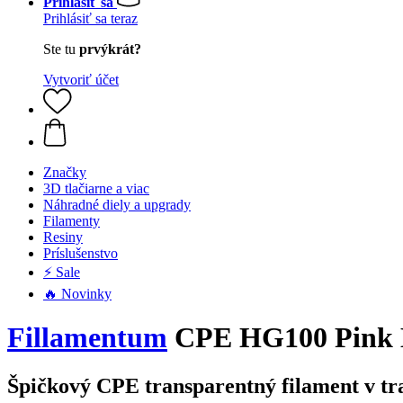
Prihlásiť sa
Prihlásiť sa teraz
Ste tu
prvýkrát?
Vytvoriť účet
Značky
3D tlačiarne a viac
Náhradné diely a upgrady
Filamenty
Resiny
Príslušenstvo
⚡ Sale
🔥 Novinky
Fillamentum
CPE HG100 Pink B
Špičkový CPE transparentný filament v tr