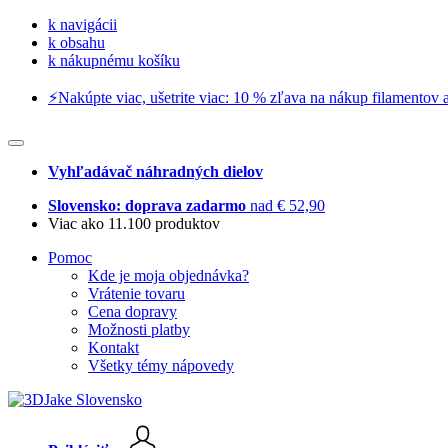
k navigácii
k obsahu
k nákupnému košíku
⚡️Nakúpte viac, ušetrite viac: 10 % zľava na nákup filamentov a
Vyhľadávač náhradných dielov
Slovensko: doprava zadarmo
nad € 52,90
Viac ako 11.100 produktov
Pomoc
Kde je moja objednávka?
Vrátenie tovaru
Cena dopravy
Možnosti platby
Kontakt
Všetky témy nápovedy