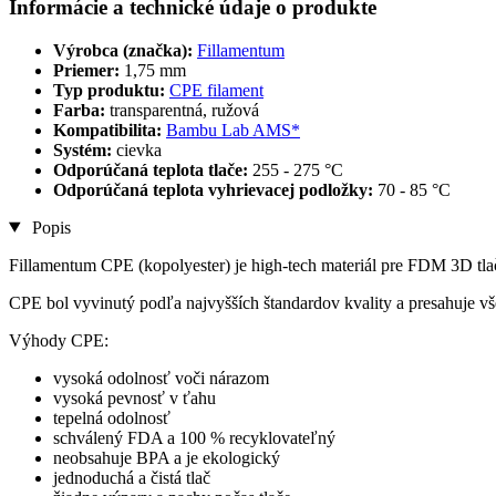
Informácie a technické údaje o produkte
Výrobca (značka):
Fillamentum
Priemer:
1,75 mm
Typ produktu:
CPE filament
Farba:
transparentná, ružová
Kompatibilita:
Bambu Lab AMS*
Systém:
cievka
Odporúčaná teplota tlače:
255 - 275 °C
Odporúčaná teplota vyhrievacej podložky:
70 - 85 °C
Popis
Fillamentum CPE (kopolyester) je high-tech materiál pre FDM 3D tla
CPE bol vyvinutý podľa najvyšších štandardov kvality a presahuje vš
Výhody CPE:
vysoká odolnosť voči nárazom
vysoká pevnosť v ťahu
tepelná odolnosť
schválený FDA a 100 % recyklovateľný
neobsahuje BPA a je ekologický
jednoduchá a čistá tlač