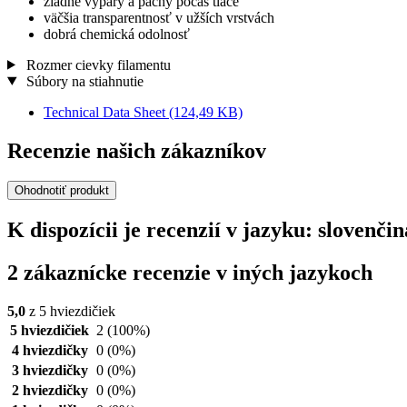
žiadne výpary a pachy počas tlače
väčšia transparentnosť v užších vrstvách
dobrá chemická odolnosť
Rozmer cievky filamentu
Súbory na stiahnutie
Technical Data Sheet
(124,49 KB)
Recenzie našich zákazníkov
Ohodnotiť produkt
K dispozícii je recenzií v jazyku: slove
2 zákaznícke recenzie v iných jazykoch
5,0
z 5 hviezdičiek
5 hviezdičiek
2
(100%)
4 hviezdičky
0
(0%)
3 hviezdičky
0
(0%)
2 hviezdičky
0
(0%)