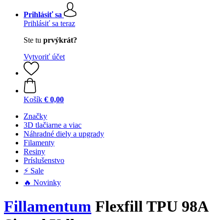
Prihlásiť sa
Prihlásiť sa teraz
Ste tu
prvýkrát?
Vytvoriť účet
Košík
€ 0,00
Značky
3D tlačiarne a viac
Náhradné diely a upgrady
Filamenty
Resiny
Príslušenstvo
⚡ Sale
🔥 Novinky
Fillamentum
Flexfill TPU 98A