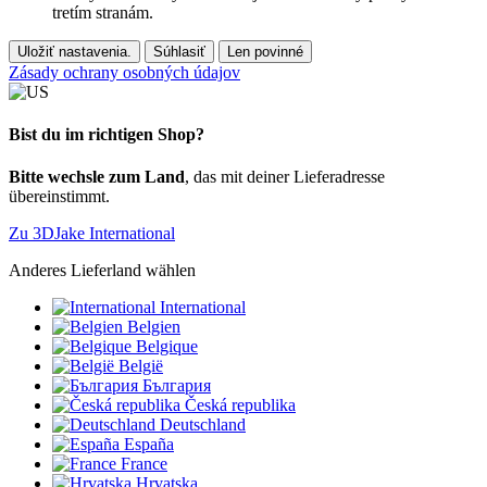
tretím stranám.
Uložiť nastavenia.
Súhlasiť
Len povinné
Zásady ochrany osobných údajov
Bist du im richtigen Shop?
Bitte wechsle zum Land
, das mit deiner Lieferadresse
übereinstimmt.
Zu 3DJake International
Anderes Lieferland wählen
International
Belgien
Belgique
België
България
Česká republika
Deutschland
España
France
Hrvatska