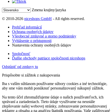
Zmena krajiny/jazyka
© 2010-2026
niceshops GmbH
- All rights reserved.
Prehľad informácií
Ochrana osobných údajov
Všeobecné zmluvné a storno podmienky
Vyhlásenie o prístupnosti
Nastavenia ochrany osobných údajov
Spoločnosť
Ďalšie obchody patriace spoločnosti niceshops
Odstúpiť od zmluvy tu
Prispôsobte si zážitok z nakupovania
Iba s vaším súhlasom používame súbory cookies a iné technológie,
aby sme vám mohli ponúknuť personalizovaný nákupný zážitok.
Na tento účel zhromažďujeme údaje o našich používateľoch, ich
správaní a zariadeniach. Tieto údaje využívame na neustále
zlepšovanie našej webovej stránky, zobrazovanie personalizovanej
reklamy a obsahu a na analýzu štatistík používania. Vaše zašifrované