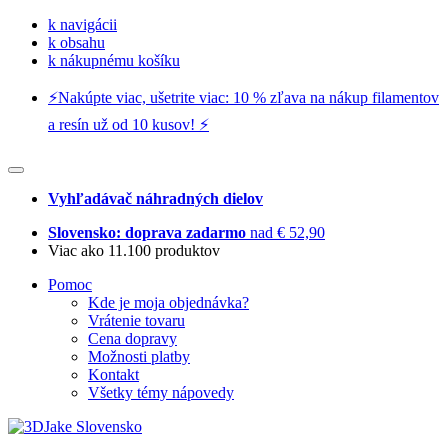
k navigácii
k obsahu
k nákupnému košíku
⚡️Nakúpte viac, ušetrite viac: 10 % zľava na nákup filamentov
a resín už od 10 kusov! ⚡️
Vyhľadávač náhradných dielov
Slovensko: doprava zadarmo
nad € 52,90
Viac ako 11.100 produktov
Pomoc
Kde je moja objednávka?
Vrátenie tovaru
Cena dopravy
Možnosti platby
Kontakt
Všetky témy nápovedy