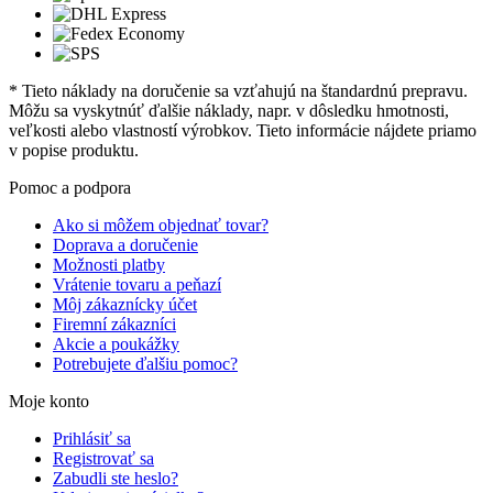
* Tieto náklady na doručenie sa vzťahujú na štandardnú prepravu.
Môžu sa vyskytnúť ďalšie náklady, napr. v dôsledku hmotnosti,
veľkosti alebo vlastností výrobkov. Tieto informácie nájdete priamo
v popise produktu.
Pomoc a podpora
Ako si môžem objednať tovar?
Doprava a doručenie
Možnosti platby
Vrátenie tovaru a peňazí
Môj zákaznícky účet
Firemní zákazníci
Akcie a poukážky
Potrebujete ďalšiu pomoc?
Moje konto
Prihlásiť sa
Registrovať sa
Zabudli ste heslo?