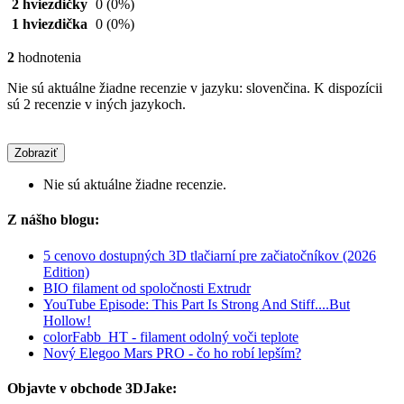
2 hviezdičky
0
(0%)
1 hviezdička
0
(0%)
2
hodnotenia
Nie sú aktuálne žiadne recenzie v jazyku: slovenčina. K dispozícii
sú 2 recenzie v iných jazykoch.
Zobraziť
Nie sú aktuálne žiadne recenzie.
Z nášho blogu:
5 cenovo dostupných 3D tlačiarní pre začiatočníkov (2026
Edition)
BIO filament od spoločnosti Extrudr
YouTube Episode: This Part Is Strong And Stiff....But
Hollow!
colorFabb_HT - filament odolný voči teplote
Nový Elegoo Mars PRO - čo ho robí lepším?
Objavte v obchode 3DJake: