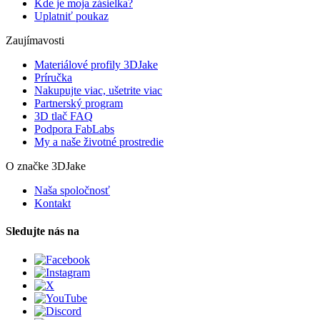
Kde je moja zásielka?
Uplatniť poukaz
Zaujímavosti
Materiálové profily 3DJake
Príručka
Nakupujte viac, ušetrite viac
Partnerský program
3D tlač FAQ
Podpora FabLabs
My a naše životné prostredie
O značke 3DJake
Naša spoločnosť
Kontakt
Sledujte nás na