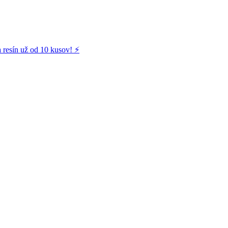
 resín už od 10 kusov! ⚡️