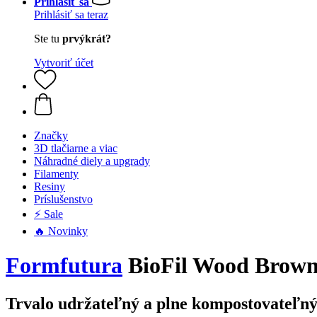
Prihlásiť sa
Prihlásiť sa teraz
Ste tu
prvýkrát?
Vytvoriť účet
Značky
3D tlačiarne a viac
Náhradné diely a upgrady
Filamenty
Resiny
Príslušenstvo
⚡ Sale
🔥 Novinky
Formfutura
BioFil Wood Brown 
Trvalo udržateľný a plne kompostovateľn