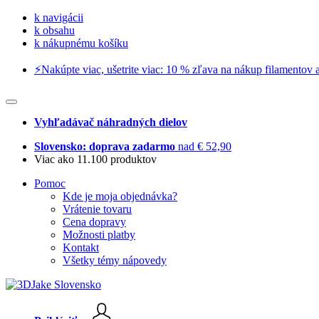
k navigácii
k obsahu
k nákupnému košíku
⚡️Nakúpte viac, ušetrite viac: 10 % zľava na nákup filamentov a
Vyhľadávač náhradných dielov
Slovensko: doprava zadarmo
nad € 52,90
Viac ako 11.100 produktov
Pomoc
Kde je moja objednávka?
Vrátenie tovaru
Cena dopravy
Možnosti platby
Kontakt
Všetky témy nápovedy