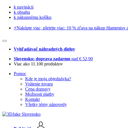
k navigácii
k obsahu
k nákupnému košíku
⚡️Nakúpte viac, ušetrite viac: 10 % zľava na nákup filamentov a
Vyhľadávač náhradných dielov
Slovensko: doprava zadarmo
nad € 52,90
Viac ako 11.100 produktov
Pomoc
Kde je moja objednávka?
Vrátenie tovaru
Cena dopravy
Možnosti platby
Kontakt
Všetky témy nápovedy