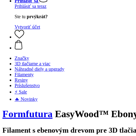
Prihlásiť sa
Prihlásiť sa teraz
Ste tu
prvýkrát?
Vytvoriť účet
Značky
3D tlačiarne a viac
Náhradné diely a upgrady
Filamenty
Resiny
Príslušenstvo
⚡ Sale
🔥 Novinky
Formfutura
EasyWood™ Ebony, 
Filament s ebenovým drevom pre 3D tlači