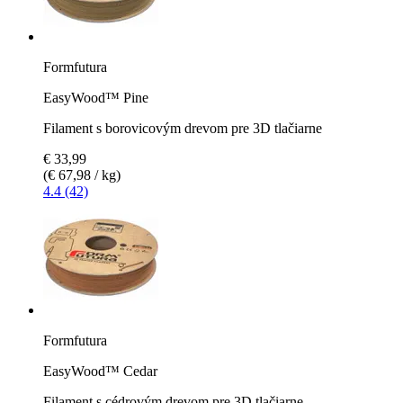
Formfutura
EasyWood™ Pine
Filament s borovicovým drevom pre 3D tlačiarne
€ 33,99
(€ 67,98 / kg)
4.4 (42)
Formfutura
EasyWood™ Cedar
Filament s cédrovým drevom pre 3D tlačiarne