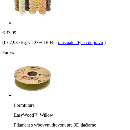
€ 33,99
(
€ 67,98 / kg
, vr. 23% DPH.
-
plus náklady na dopravu
)
Farba:
Formfutura
EasyWood™ Willow
Filament s vŕbovým drevom pre 3D tlačiarne