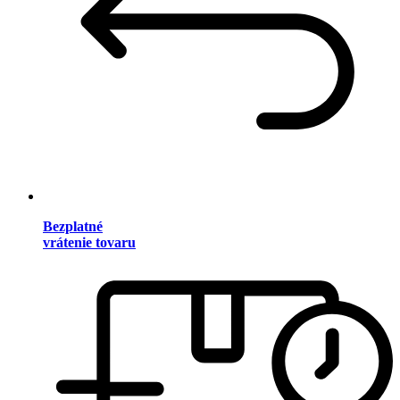
Bezplatné
vrátenie tovaru