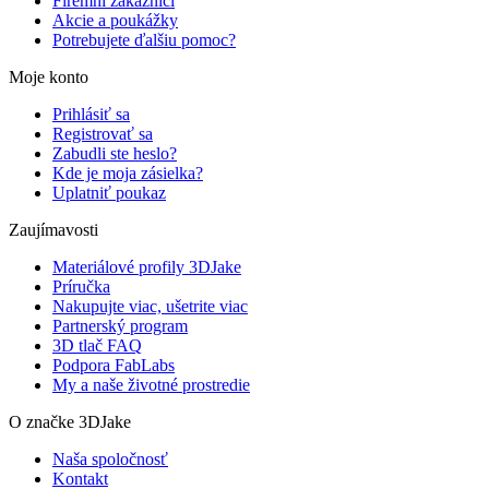
Firemní zákazníci
Akcie a poukážky
Potrebujete ďalšiu pomoc?
Moje konto
Prihlásiť sa
Registrovať sa
Zabudli ste heslo?
Kde je moja zásielka?
Uplatniť poukaz
Zaujímavosti
Materiálové profily 3DJake
Príručka
Nakupujte viac, ušetrite viac
Partnerský program
3D tlač FAQ
Podpora FabLabs
My a naše životné prostredie
O značke 3DJake
Naša spoločnosť
Kontakt