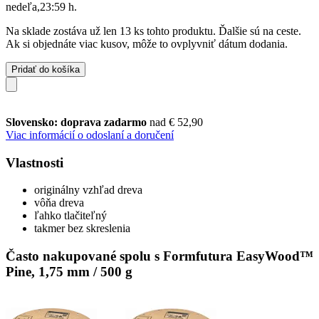
nedeľa,23:59 h
.
Na sklade zostáva už len 13 ks tohto produktu. Ďalšie sú na ceste.
Ak si objednáte viac kusov, môže to ovplyvniť dátum dodania.
Pridať do košíka
Slovensko: doprava zadarmo
nad € 52,90
Viac informácií o odoslaní a doručení
Vlastnosti
originálny vzhľad dreva
vôňa dreva
ľahko tlačiteľný
takmer bez skreslenia
Často nakupované spolu s Formfutura EasyWood™
Pine, 1,75 mm / 500 g