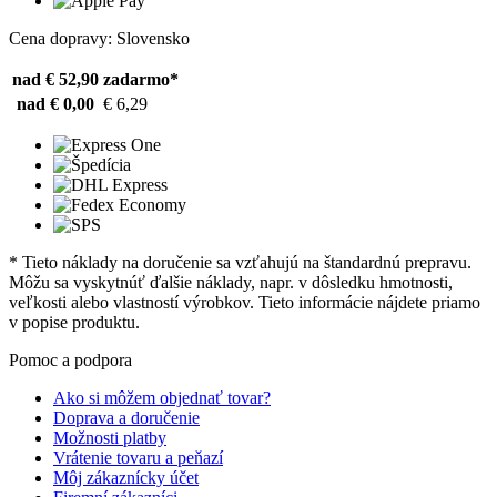
Cena dopravy: Slovensko
nad € 52,90
zadarmo*
nad € 0,00
€ 6,29
* Tieto náklady na doručenie sa vzťahujú na štandardnú prepravu.
Môžu sa vyskytnúť ďalšie náklady, napr. v dôsledku hmotnosti,
veľkosti alebo vlastností výrobkov. Tieto informácie nájdete priamo
v popise produktu.
Pomoc a podpora
Ako si môžem objednať tovar?
Doprava a doručenie
Možnosti platby
Vrátenie tovaru a peňazí
Môj zákaznícky účet