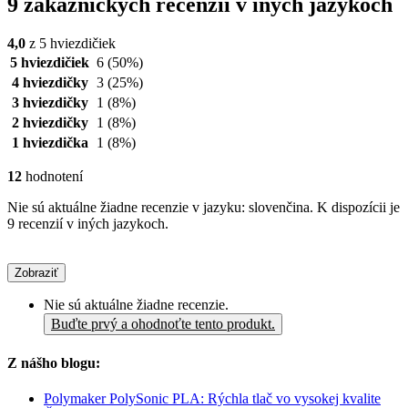
9 zákazníckych recenzií v iných jazykoch
4,0
z 5 hviezdičiek
5 hviezdičiek
6
(50%)
4 hviezdičky
3
(25%)
3 hviezdičky
1
(8%)
2 hviezdičky
1
(8%)
1 hviezdička
1
(8%)
12
hodnotení
Nie sú aktuálne žiadne recenzie v jazyku: slovenčina. K dispozícii je
9 recenzií v iných jazykoch.
Zobraziť
Nie sú aktuálne žiadne recenzie.
Buďte prvý a ohodnoťte tento produkt.
Z nášho blogu:
Polymaker PolySonic PLA: Rýchla tlač vo vysokej kvalite