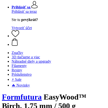
Prihlásiť sa
Prihlásiť sa teraz
Ste tu
prvýkrát?
Vytvoriť účet
Značky
3D tlačiarne a viac
Náhradné diely a upgrady
Filamenty
Resiny
Príslušenstvo
⚡ Sale
🔥 Novinky
Formfutura
EasyWood™
Birch, 1,75 mm / 500 g