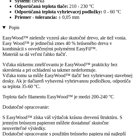
Systém:
cievka
Odporúčaná teplota tlače:
210 - 230 °C
Odporúčaná teplota vyhrievacej podložky:
0 - 60 °C
Priemer - tolerancia:
± 0,05 mm
Popis
EasyWood™ nielenže vyzerá ako skutočné drevo, ale tiež vonia.
Easy Wood™ je jedinečná zmes 40 % brúseného dreva v
kombinácii s osvedčenými polymérmi EasyFil™.
Materiál sa dá veľmi ľahko tlačiť.
Vďaka nízkemu zmršťovaniu je EasyWood™ prakticky bez
skreslenia a pri ochladení sa takmer nedeformuje.
Vďaka tomu sa môže EasyWood™ tlačiť bez vyhrievanej stavebnej
dosky. Ak je tlačiareň vybavená vyhrievanou podložkou, odporúča
sa teplota 35-60 °C.
Teplota tlače filamentu EasyWood™ je medzi 200-240 °C
Dodatočné opracovanie:
S EasyWood™ získa váš výtlačok krásnu drevenú štruktúru. S
jemným brúsnym papierom môžete dosiahnuť skutočne
neuveriteľné výsledky.
Dodatočné opracovanie s použitím brúsneho papiera má najlepší