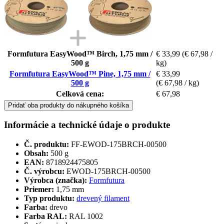
Formfutura EasyWood™ Birch, 1,75 mm /
€ 33,99
(€ 67,98 /
500 g
kg)
Formfutura EasyWood™ Pine, 1,75 mm /
€ 33,99
500 g
(€ 67,98 / kg)
Celková cena:
€ 67,98
Pridať oba produkty do nákupného košíka
Informácie a technické údaje o produkte
Č. produktu:
FF-EWOD-175BRCH-00500
Obsah:
500 g
EAN:
8718924475805
Č. výrobcu:
EWOD-175BRCH-00500
Výrobca (značka):
Formfutura
Priemer:
1,75 mm
Typ produktu:
drevený filament
Farba:
drevo
Farba RAL:
RAL 1002