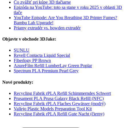
Čo zvážiť pri kúpe 3D tlačiarne
Epizóda na YouTube: toto sa stane v roku 2025 v oblasti 3D
tlače
YouTube Episode: Are You Breathing 3D Printer Fumes?
Bambu Lab Upgrade!
Priamy extrudér vs. bowden extrudér
Objavte v obchode 3DJake:
SUNLU
Revell Contacta Liquid Special
Fiberlogy PP Brown
AzureFilm Refill LumberLay Green Poplar
Spectrum PLA Premium Pearl Grey
Nové produkty:
Recycling Fabrik rPLA Refill Schimmerndes Schwert
Prusament PLA Prusa Galaxy Black Refill (NFC)
Recycling Fabrik rPLA Flaches Gewässer (modrý)
Vallejo Plastic Models Preparation Tool Kit
Recycling Fabrik rPLA Refill Gute Nacht (čierny)