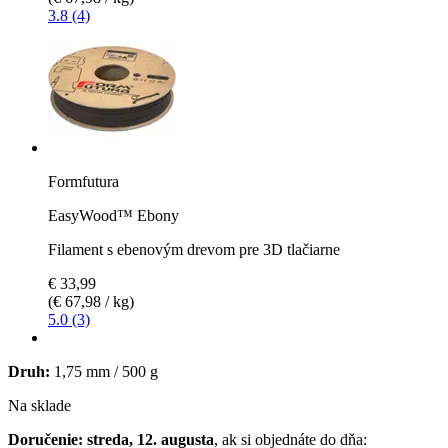
3.8 (4)
Formfutura
EasyWood™ Ebony
Filament s ebenovým drevom pre 3D tlačiarne
€ 33,99
(€ 67,98 / kg)
5.0 (3)
Druh:
1,75 mm / 500 g
Na sklade
Doručenie: streda, 12. augusta
, ak si objednáte do dňa: