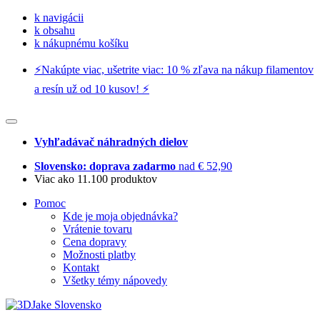
k navigácii
k obsahu
k nákupnému košíku
⚡️Nakúpte viac, ušetrite viac: 10 % zľava na nákup filamentov
a resín už od 10 kusov! ⚡️
Vyhľadávač náhradných dielov
Slovensko: doprava zadarmo
nad € 52,90
Viac ako 11.100 produktov
Pomoc
Kde je moja objednávka?
Vrátenie tovaru
Cena dopravy
Možnosti platby
Kontakt
Všetky témy nápovedy