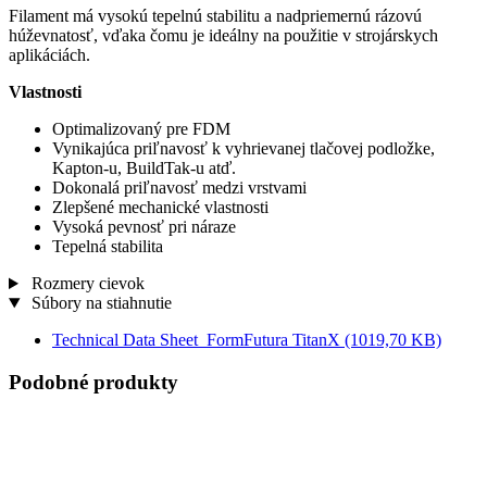
Filament má vysokú tepelnú stabilitu a nadpriemernú rázovú
húževnatosť, vďaka čomu je ideálny na použitie v strojárskych
aplikáciách.
Vlastnosti
Optimalizovaný pre FDM
Vynikajúca priľnavosť k vyhrievanej tlačovej podložke,
Kapton-u, BuildTak-u atď.
Dokonalá priľnavosť medzi vrstvami
Zlepšené mechanické vlastnosti
Vysoká pevnosť pri náraze
Tepelná stabilita
Rozmery cievok
Súbory na stiahnutie
Technical Data Sheet_FormFutura TitanX
(1019,70 KB)
Podobné produkty