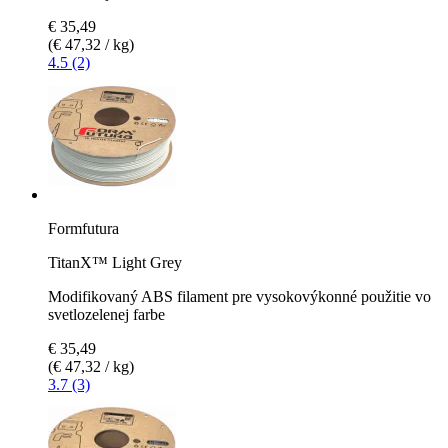
€ 35,49
(€ 47,32 / kg)
4.5 (2)
Formfutura
TitanX™ Light Grey
Modifikovaný ABS filament pre vysokovýkonné použitie vo
svetlozelenej farbe
€ 35,49
(€ 47,32 / kg)
3.7 (3)