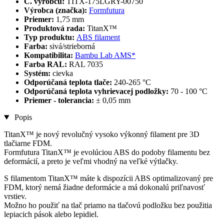
Č. výrobcu:
TITX-175LGRY-00750
Výrobca (značka):
Formfutura
Priemer:
1,75 mm
Produktová rada:
TitanX™
Typ produktu:
ABS filament
Farba:
sivá/strieborná
Kompatibilita:
Bambu Lab AMS*
Farba RAL:
RAL 7035
Systém:
cievka
Odporúčaná teplota tlače:
240-265 °C
Odporúčaná teplota vyhrievacej podložky:
70 - 100 °C
Priemer - tolerancia:
± 0,05 mm
Popis
TitanX™ je nový revolučný vysoko výkonný filament pre 3D
tlačiarne FDM.
Formfutura TitanX™ je evolúciou ABS do podoby filamentu bez
deformácií, a preto je veľmi vhodný na veľké výtlačky.
S filamentom TitanX™ máte k dispozícii ABS optimalizovaný pre
FDM, ktorý nemá žiadne deformácie a má dokonalú priľnavosť
vrstiev.
Možno ho použiť na tlač priamo na tlačovú podložku bez použitia
lepiacich pások alebo lepidiel.