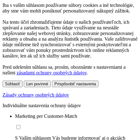
Iba s vaším súhlasom používame súbory cookies a iné technológie,
aby sme vám mohli ponúknuť personalizovaný nákupný zážitok.
Na tento účel zhromažďujeme údaje o našich používateľoch, ich
správaní a zariadeniach. Tieto údaje využívame na neustále
zlepšovanie našej webovej stránky, zobrazovanie personalizovanej
reklamy a obsahu a na analýzu štatistík používania. Vaše zašifrované
údaje môžeme tiež synchronizovať s externými poskytovateľmi a
zobrazovať vám ponuky prostredníctvom ich online reklamných
kanálov, len ak už ich služby sami používate.
Pred udelením súhlasu sa, prosím, oboznámte s nastaveniami a
našimi
zásadami ochrany osobných údajov
.
Súhlasiť
Len povinné
Prispôsobiť nastavenia
Zásady ochrany osobných údajov
Individuálne nastavenia ochrany údajov
Marketing per Customer-Match
S Vaším súhlasom Vás budeme informovať aj o akciách