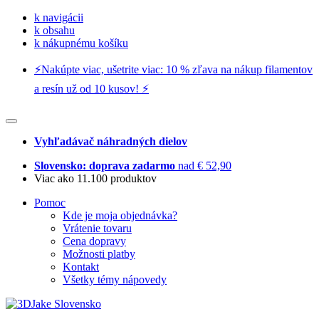
k navigácii
k obsahu
k nákupnému košíku
⚡️Nakúpte viac, ušetrite viac: 10 % zľava na nákup filamentov
a resín už od 10 kusov! ⚡️
Vyhľadávač náhradných dielov
Slovensko: doprava zadarmo
nad € 52,90
Viac ako 11.100 produktov
Pomoc
Kde je moja objednávka?
Vrátenie tovaru
Cena dopravy
Možnosti platby
Kontakt
Všetky témy nápovedy