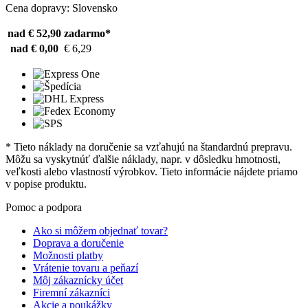
Cena dopravy: Slovensko
nad € 52,90
zadarmo*
nad € 0,00
€ 6,29
* Tieto náklady na doručenie sa vzťahujú na štandardnú prepravu.
Môžu sa vyskytnúť ďalšie náklady, napr. v dôsledku hmotnosti,
veľkosti alebo vlastností výrobkov. Tieto informácie nájdete priamo
v popise produktu.
Pomoc a podpora
Ako si môžem objednať tovar?
Doprava a doručenie
Možnosti platby
Vrátenie tovaru a peňazí
Môj zákaznícky účet
Firemní zákazníci
Akcie a poukážky