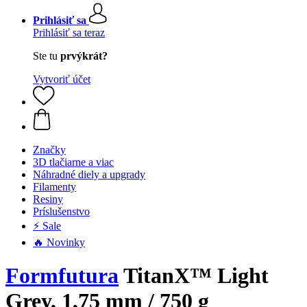
Prihlásiť sa
Prihlásiť sa teraz
Ste tu
prvýkrát?
Vytvoriť účet
Značky
3D tlačiarne a viac
Náhradné diely a upgrady
Filamenty
Resiny
Príslušenstvo
⚡ Sale
🔥 Novinky
Formfutura
TitanX™ Light
Grey, 1,75 mm / 750 g