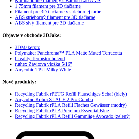
Kompatibilné filamenty s Bambu Lab AMS
1,75mm filament pre 3D tlačiarne
Filament pre 3D tlačiarne v striebornej farbe
ABS strieborný filament pre 3D tlačiarne
ABS sivý filament pre 3D tlačiarne
Objavte v obchode 3DJake:
3DMakerpro
Polymaker Panchroma™ PLA Matte Muted Terracotta
Creality Termistor hotend
ruthex Závitová vložka 5/16"
Anycubic TPU Milky White
Nové produkty:
Recycling Fabrik rPETG Refill Flauschiges Schaf (biely)
Anycubic Kobra S1 ACE 2 Pro Combo
Recycling Fabrik rPLA Refill Flaches Gewässer (modrý)
Recycling Fabrik rPLA Premium Essential Blue
Recycling Fabrik rPLA Refill Gammlige Avocado (zelený)