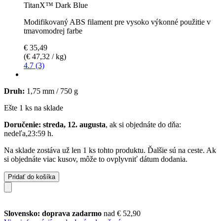
TitanX™ Dark Blue
Modifikovaný ABS filament pre vysoko výkonné použitie v
tmavomodrej farbe
€ 35,49
(€ 47,32 / kg)
4.7 (3)
Druh:
1,75 mm / 750 g
Ešte 1 ks na sklade
Doručenie: streda, 12. augusta
, ak si objednáte do dňa:
nedeľa,23:59 h
.
Na sklade zostáva už len 1 ks tohto produktu. Ďalšie sú na ceste. Ak
si objednáte viac kusov, môže to ovplyvniť dátum dodania.
Pridať do košíka
Slovensko: doprava zadarmo
nad € 52,90