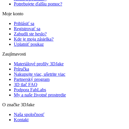
Potrebujete ďalšiu pomoc?
Moje konto
Prihlásiť sa
Registrovať sa
Zabudli ste heslo?
Kde je moja zásielka?
Uplatniť poukaz
Zaujímavosti
Materiálové profily 3DJake
Príručka
Nakupujte viac, ušetrite viac
Partnerský program
3D tlač FAQ
Podpora FabLabs
My a naše životné prostredie
O značke 3DJake
Naša spoločnosť
Kontakt