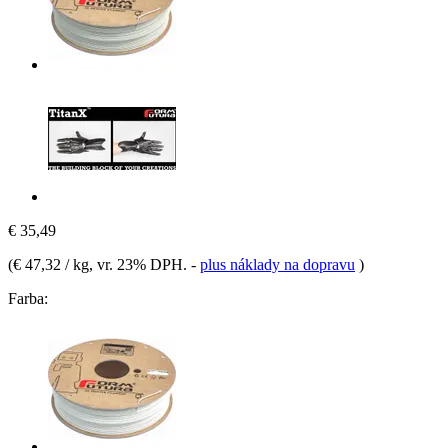
€ 35,49
(
€ 47,32 / kg
, vr. 23% DPH.
-
plus náklady na dopravu
)
Farba: