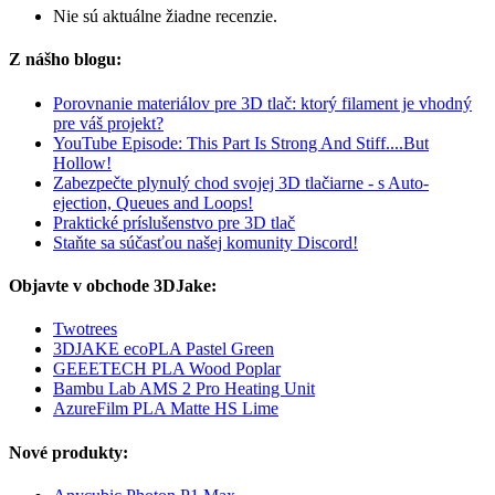
Nie sú aktuálne žiadne recenzie.
Z nášho blogu:
Porovnanie materiálov pre 3D tlač: ktorý filament je vhodný
pre váš projekt?
YouTube Episode: This Part Is Strong And Stiff....But
Hollow!
Zabezpečte plynulý chod svojej 3D tlačiarne - s Auto-
ejection, Queues and Loops!
Praktické príslušenstvo pre 3D tlač
Staňte sa súčasťou našej komunity Discord!
Objavte v obchode 3DJake:
Twotrees
3DJAKE ecoPLA Pastel Green
GEEETECH PLA Wood Poplar
Bambu Lab AMS 2 Pro Heating Unit
AzureFilm PLA Matte HS Lime
Nové produkty: