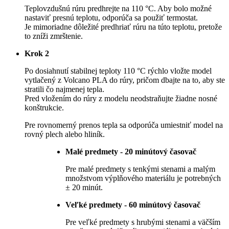
Teplovzdušnú rúru predhrejte na 110 °C. Aby bolo možné
nastaviť presnú teplotu, odporúča sa použiť termostat.
Je mimoriadne dôležité predhriať rúru na túto teplotu, pretože
to zníži zmrštenie.
Krok 2
Po dosiahnutí stabilnej teploty 110 °C rýchlo vložte model
vytlačený z Volcano PLA do rúry, pričom dbajte na to, aby ste
stratili čo najmenej tepla.
Pred vložením do rúry z modelu neodstraňujte žiadne nosné
konštrukcie.
Pre rovnomerný prenos tepla sa odporúča umiestniť model na
rovný plech alebo hliník.
Malé predmety - 20 minútový časovač
Pre malé predmety s tenkými stenami a malým
množstvom výplňového materiálu je potrebných
± 20 minút.
Veľké predmety - 60 minútový časovač
Pre veľké predmety s hrubými stenami a väčším