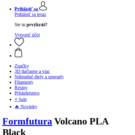
Prihlásiť sa
Prihlásiť sa teraz
Ste tu
prvýkrát?
Vytvoriť účet
Značky
3D tlačiarne a viac
Náhradné diely a upgrady
Filamenty
Resiny
Príslušenstvo
⚡ Sale
🔥 Novinky
Formfutura
Volcano PLA
Black