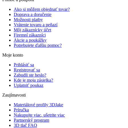
Ako si môžem objednať tovar?
Doprava a doručenie
Možnosti platby
Vrátenie tovaru a peňazí
Môj zákaznícky účet
Firemní zákazníci
Akcie a poukážky
Potrebujete ďalšiu pomoc?
Moje konto
Prihlásiť sa
Registrovať sa
Zabudli ste heslo?
Kde je moja zásielka?
Uplatniť poukaz
Zaujímavosti
Materiálové profily 3DJake
Príručka
Nakupujte viac, ušetrite viac
Partnerský program
3D tlač FAQ