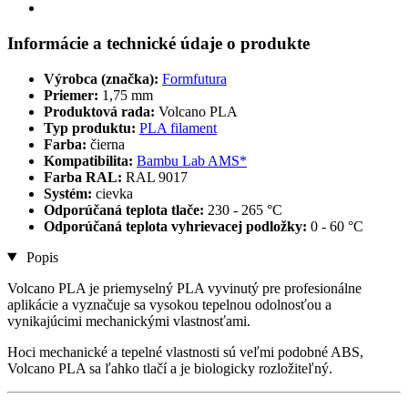
Informácie a technické údaje o produkte
Výrobca (značka):
Formfutura
Priemer:
1,75 mm
Produktová rada:
Volcano PLA
Typ produktu:
PLA filament
Farba:
čierna
Kompatibilita:
Bambu Lab AMS*
Farba RAL:
RAL 9017
Systém:
cievka
Odporúčaná teplota tlače:
230 - 265 °C
Odporúčaná teplota vyhrievacej podložky:
0 - 60 °C
Popis
Volcano PLA je priemyselný PLA vyvinutý pre profesionálne
aplikácie a vyznačuje sa vysokou tepelnou odolnosťou a
vynikajúcimi mechanickými vlastnosťami.
Hoci mechanické a tepelné vlastnosti sú veľmi podobné ABS,
Volcano PLA sa ľahko tlačí a je biologicky rozložiteľný.