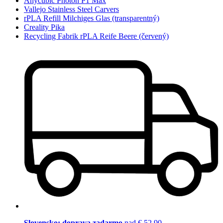
Anycubic Photon P1 Max
Vallejo Stainless Steel Carvers
rPLA Refill Milchiges Glas (transparentný)
Creality Pika
Recycling Fabrik rPLA Reife Beere (červený)
Slovensko: doprava zadarmo
nad € 52,90