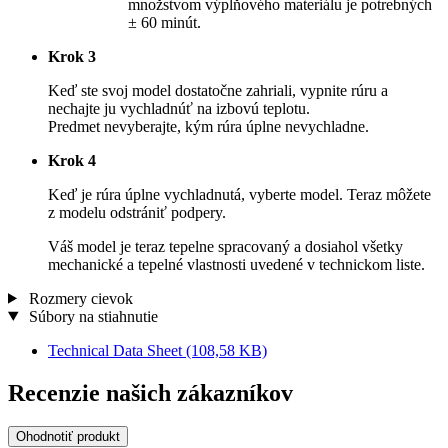
množstvom výplňového materiálu je potrebných
± 60 minút.
Krok 3
Keď ste svoj model dostatočne zahriali, vypnite rúru a
nechajte ju vychladnúť na izbovú teplotu.
Predmet nevyberajte, kým rúra úplne nevychladne.
Krok 4
Keď je rúra úplne vychladnutá, vyberte model. Teraz môžete
z modelu odstrániť podpery.
Váš model je teraz tepelne spracovaný a dosiahol všetky
mechanické a tepelné vlastnosti uvedené v technickom liste.
Rozmery cievok
Súbory na stiahnutie
Technical Data Sheet
(108,58 KB)
Recenzie našich zákazníkov
Ohodnotiť produkt