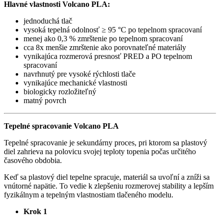
Hlavné vlastnosti Volcano PLA:
jednoduchá tlač
vysoká tepelná odolnosť ≥ 95 °C po tepelnom spracovaní
menej ako 0,3 % zmrštenie po tepelnom spracovaní
cca 8x menšie zmrštenie ako porovnateľné materiály
vynikajúca rozmerová presnosť PRED a PO tepelnom
spracovaní
navrhnutý pre vysoké rýchlosti tlače
vynikajúce mechanické vlastnosti
biologicky rozložiteľný
matný povrch
Tepelné spracovanie Volcano PLA
Tepelné spracovanie je sekundárny proces, pri ktorom sa plastový
diel zahrieva na polovicu svojej teploty topenia počas určitého
časového obdobia.
Keď sa plastový diel tepelne spracuje, materiál sa uvoľní a zníži sa
vnútorné napätie. To vedie k zlepšeniu rozmerovej stability a lepším
fyzikálnym a tepelným vlastnostiam tlačeného modelu.
Krok 1