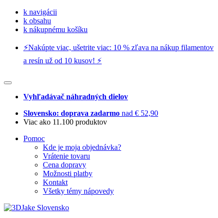
k navigácii
k obsahu
k nákupnému košíku
⚡️Nakúpte viac, ušetrite viac: 10 % zľava na nákup filamentov
a resín už od 10 kusov! ⚡️
Vyhľadávač náhradných dielov
Slovensko: doprava zadarmo
nad € 52,90
Viac ako 11.100 produktov
Pomoc
Kde je moja objednávka?
Vrátenie tovaru
Cena dopravy
Možnosti platby
Kontakt
Všetky témy nápovedy