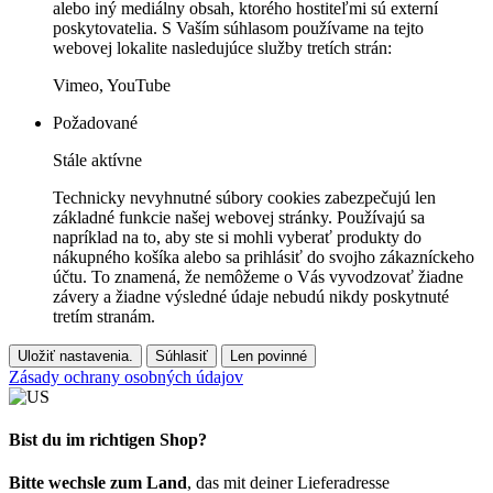
alebo iný mediálny obsah, ktorého hostiteľmi sú externí
poskytovatelia. S Vaším súhlasom používame na tejto
webovej lokalite nasledujúce služby tretích strán:
Vimeo, YouTube
Požadované
Stále aktívne
Technicky nevyhnutné súbory cookies zabezpečujú len
základné funkcie našej webovej stránky. Používajú sa
napríklad na to, aby ste si mohli vyberať produkty do
nákupného košíka alebo sa prihlásiť do svojho zákazníckeho
účtu. To znamená, že nemôžeme o Vás vyvodzovať žiadne
závery a žiadne výsledné údaje nebudú nikdy poskytnuté
tretím stranám.
Uložiť nastavenia.
Súhlasiť
Len povinné
Zásady ochrany osobných údajov
Bist du im richtigen Shop?
Bitte wechsle zum Land
, das mit deiner Lieferadresse