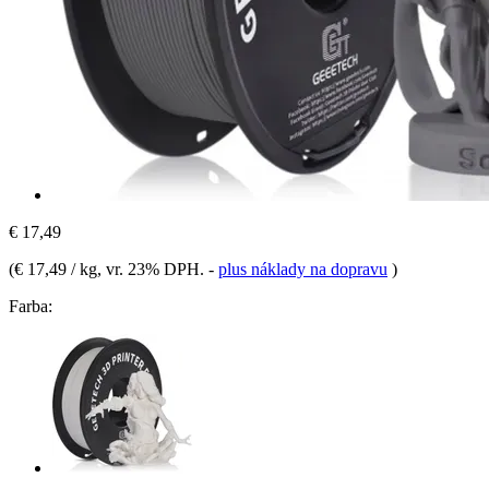
€ 17,49
(
€ 17,49 / kg
, vr. 23% DPH.
-
plus náklady na dopravu
)
Farba: