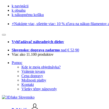
k navigácii
k obsahu
k nákupnému košíku
⚡️Nakúpte viac, ušetrite viac: 10 % zľava na nákup filamentov a
Vyhľadávač náhradných dielov
Slovensko: doprava zadarmo
nad € 52,90
Viac ako 11.100 produktov
Pomoc
Kde je moja objednávka?
Vrátenie tovaru
Cena dopravy
Možnosti platby
Kontakt
Všetky témy nápovedy