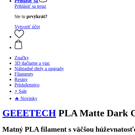
Prihlásiť sa
Prihlásiť sa teraz
Ste tu
prvýkrát?
Vytvoriť účet
Značky
3D tlačiarne a viac
Náhradné diely a upgrady
Filamenty
Resiny
Príslušenstvo
⚡ Sale
🔥 Novinky
GEEETECH
PLA Matte Dark G
Matný PLA filament s väčšou húževnatosť